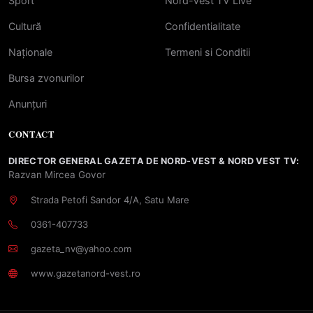
Sport
Nord-Vest TV Live
Cultură
Confidentialitate
Naționale
Termeni si Conditii
Bursa zvonurilor
Anunțuri
CONTACT
DIRECTOR GENERAL GAZETA DE NORD-VEST & NORD VEST TV:
Razvan Mircea Govor
Strada Petofi Sandor 4/A, Satu Mare
0361-407733
gazeta_nv@yahoo.com
www.gazetanord-vest.ro