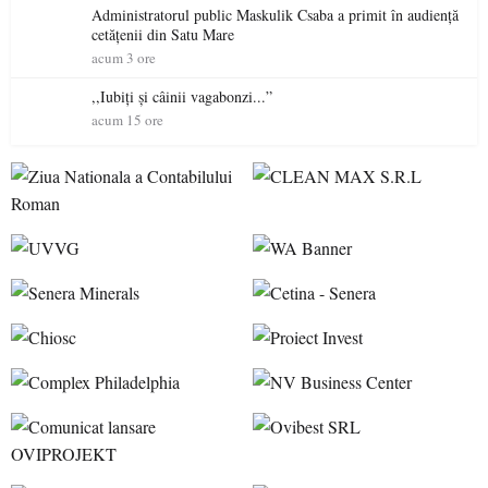
Administratorul public Maskulik Csaba a primit în audiență
cetățenii din Satu Mare
acum 3 ore
,,Iubiți și câinii vagabonzi...”
acum 15 ore