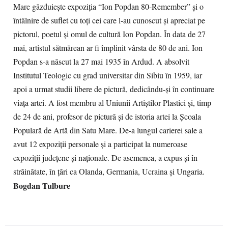
Mare găzduieşte expoziţia “Ion Popdan 80-Remember” şi o
întâlnire de suflet cu toţi cei care l-au cunoscut şi apreciat pe
pictorul, poetul şi omul de cultură Ion Popdan. În data de 27
mai, artistul sătmărean ar fi împlinit vârsta de 80 de ani. Ion
Popdan s-a născut la 27 mai 1935 în Ardud. A absolvit
Institutul Teologic cu grad universitar din Sibiu în 1959, iar
apoi a urmat studii libere de pictură, dedicându-şi în continuare
viaţa artei. A fost membru al Uniunii Artiştilor Plastici și, timp
de 24 de ani, profesor de pictură şi de istoria artei la Şcoala
Populară de Artă din Satu Mare. De-a lungul carierei sale a
avut 12 expoziţii personale şi a participat la numeroase
expoziţii judeţene şi naţionale. De asemenea, a expus și în
străinătate, în ţări ca Olanda, Germania, Ucraina și Ungaria.
Bogdan Tulbure