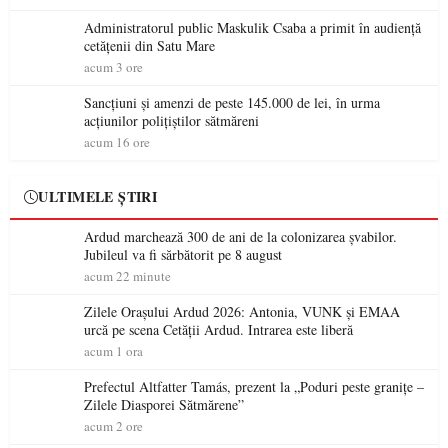
Administratorul public Maskulik Csaba a primit în audiență
cetățenii din Satu Mare
acum 3 ore
Sancțiuni și amenzi de peste 145.000 de lei, în urma
acțiunilor polițiștilor sătmăreni
acum 16 ore
ULTIMELE ȘTIRI
Ardud marchează 300 de ani de la colonizarea șvabilor.
Jubileul va fi sărbătorit pe 8 august
acum 22 minute
Zilele Orașului Ardud 2026: Antonia, VUNK și EMAA
urcă pe scena Cetății Ardud. Intrarea este liberă
acum 1 ora
Prefectul Altfatter Tamás, prezent la „Poduri peste granițe –
Zilele Diasporei Sătmărene”
acum 2 ore