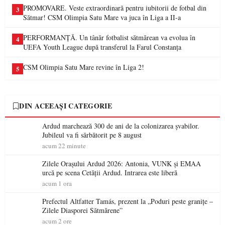
PROMOVARE. Veste extraordinară pentru iubitorii de fotbal din
3
Sătmar! CSM Olimpia Satu Mare va juca în Liga a II-a
PERFORMANȚĂ. Un tânăr fotbalist sătmărean va evolua în
4
UEFA Youth League după transferul la Farul Constanța
CSM Olimpia Satu Mare revine în Liga 2!
5
DIN ACEEAȘI CATEGORIE
Ardud marchează 300 de ani de la colonizarea șvabilor.
Jubileul va fi sărbătorit pe 8 august
acum 22 minute
Zilele Orașului Ardud 2026: Antonia, VUNK și EMAA
urcă pe scena Cetății Ardud. Intrarea este liberă
acum 1 ora
Prefectul Altfatter Tamás, prezent la „Poduri peste granițe –
Zilele Diasporei Sătmărene”
acum 2 ore