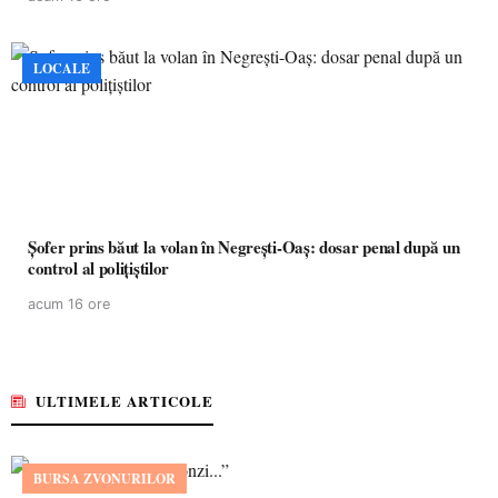
LOCALE
Șofer prins băut la volan în Negrești-Oaș: dosar penal după un
control al polițiștilor
acum 16 ore
ULTIMELE ARTICOLE
BURSA ZVONURILOR