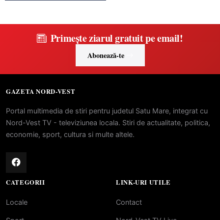
Primește ziarul gratuit pe email!
Abonează-te
GAZETA NORD-VEST
Portal multimedia de stiri pentru judetul Satu Mare, integrat cu
Nord-Vest TV - televiziunea locala. Stiri de actualitate, politica,
economie, sport, cultura si multe altele.
CATEGORII
LINK-URI UTILE
Locale
Contact