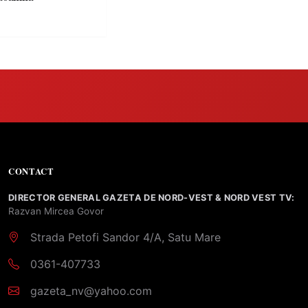
CONTACT
DIRECTOR GENERAL GAZETA DE NORD-VEST & NORD VEST TV:
Razvan Mircea Govor
Strada Petofi Sandor 4/A, Satu Mare
0361-407733
gazeta_nv@yahoo.com