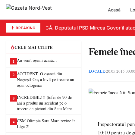
Acasă
Lo
REPLICĂ. Deputatul PSD Mircea Govor îl atacă du
BREAKING
Femeie îne
CELE MAI CITITE
Au venit oșenii acasă…
1
LOCALE
20.05.2015 00:0
•
ACCIDENT. O oșancă din
2
Negrești-Oaș a lovit pe trecere un
oșan octogenar
INCREDIBIL!!! Șofer de 90 de
3
ani a produs un accident pe o
trecere de pietoni din Satu Mare. O
femeie a ajuns la spital
CSM Olimpia Satu Mare revine în
4
Inspectoratul pen
Liga 2!
10:10 pentru dega