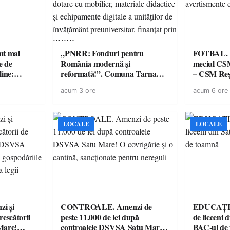
imt mai
„PNRR: Fonduri pentru
FOTBAL. Mă
e de
România modernă și
meciul CS
line:
reformată!”. Comuna Tarna
– CSM Reși
lul RTP?
Mare a finalizat proiectul de
avertisment
acum 3 ore
acum 6 ore
dotare cu mobilier, materiale
suporteri
didactice și echipamente digitale
a unităților de învățământ
preuniversitar, finanțat prin
LOCALE
LOCALE
PNRR
i și
CONTROALE. Amenzi de
EDUCAȚIE.
rescătorii
peste 11.000 de lei după
de liceeni 
Mare!
controalele DSVSA Satu Mare!
BAC-ul de