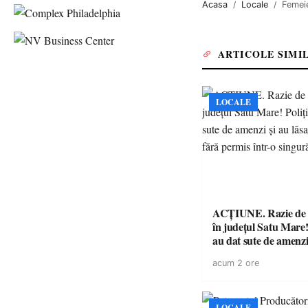
Acasa
Locale
Femei
ARTICOLE SIMI
LOCALE
ACȚIUNE. Razie de 
în județul Satu Mare! P
au dat sute de amenzi 
14 șoferi fără permis 
acum 2 ore
singură zi
LOCALE