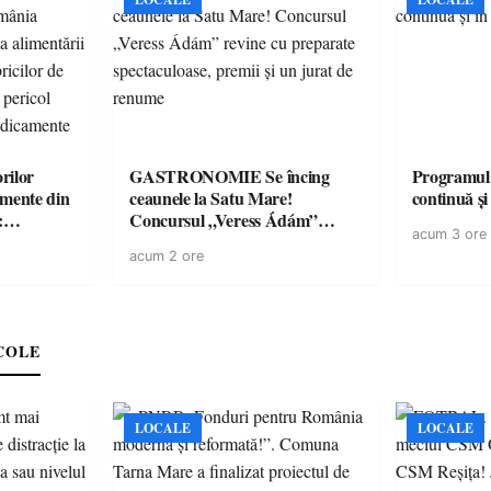
rilor
GASTRONOMIE Se încing
Programul
amente din
ceaunele la Satu Mare!
continuă și
:
Concursul „Veress Ádám”
acum 3 ore
ării cu
revine cu preparate
acum 2 ore
ricilor de
spectaculoase, premii și un jurat
în pericol
de renume
e
COLE
LOCALE
LOCALE