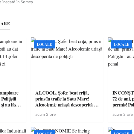
e înecată în Someş
LARE
LOCALE
LOCALE
amploare
ALCOOL. Șofer beat criță,
INCONȘTI
olițiștii
prins în trafic la Satu Mare!
72 de ani, 
și au lăsat
Alcoolemie uriașă descoperită de
permis! Poli
într-o
polițiști
cu un dosa
acum 2 ore
acum 2 ore
LOCALE
LOCALE