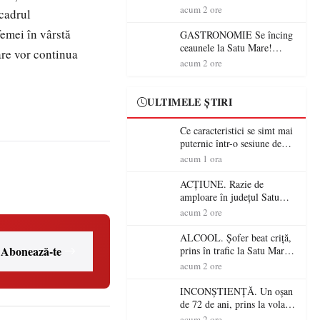
din România (PRIMER):
acum 2 ore
 cadrul
“Întreruperea alimentării cu
femei în vârstă
energie electrică a fabricilor
GASTRONOMIE Se încing
de medicamente va pune în
ceaunele la Satu Mare!
are vor continua
pericol accesul pacienților la
Concursul „Veress Ádám”
acum 2 ore
medicamente esențiale
revine cu preparate
spectaculoase, premii și un
jurat de renume
ULTIMELE ȘTIRI
Ce caracteristici se simt mai
puternic într-o sesiune de
distracție la sloturi online:
acum 1 ora
volatilitatea sau nivelul
RTP?
ACȚIUNE. Razie de
amploare în județul Satu
Mare! Polițiștii au dat sute
acum 2 ore
de amenzi și au lăsat 14
șoferi fără permis într-o
ALCOOL. Șofer beat criță,
singură zi
Abonează-te
prins în trafic la Satu Mare!
Alcoolemie uriașă
acum 2 ore
descoperită de polițiști
INCONȘTIENȚĂ. Un oșan
de 72 de ani, prins la volan
fără permis! Polițiștii l-au
acum 2 ore