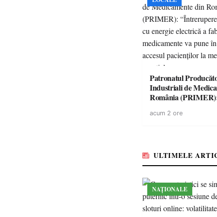
Patronatul Producăto
Industriali de Medic
România (PRIMER)
“Întreruperea aliment
acum 2 ore
energie electrică a fab
medicamente va pune 
accesul pacienților la
medicamente esențial
ULTIMELE ARTI
NAȚIONALE