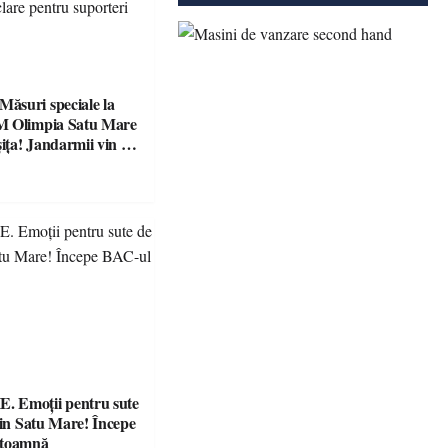
suri speciale la
M Olimpia Satu Mare
ța! Jandarmii vin cu
e clare pentru
 Emoții pentru sute
din Satu Mare! Începe
 toamnă