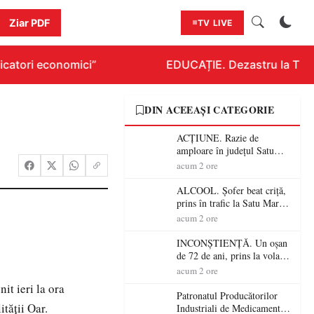
Ziar PDF
TV LIVE
catori economici”
EDUCAȚIE. Dezastru la Titlur
DIN ACEEAȘI CATEGORIE
ACȚIUNE. Razie de
amploare în județul Satu
Mare! Polițiștii au dat sute
acum 2 ore
de amenzi și au lăsat 14
șoferi fără permis într-o
ALCOOL. Șofer beat criță,
singură zi
prins în trafic la Satu Mare!
Alcoolemie uriașă
acum 2 ore
descoperită de polițiști
INCONȘTIENȚĂ. Un oșan
de 72 de ani, prins la volan
fără permis! Polițiștii l-au
acum 2 ore
cadorosit cu un dosar penal
it ieri la ora
Patronatul Producătorilor
tăţii Oar.
Industriali de Medicamente