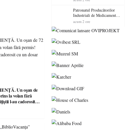
cadorosit cu un dosar penal
Patronatul Producătorilor
Industriali de Medicamente
din România (PRIMER):
acum 2 ore
“Întreruperea alimentării cu
energie electrică a fabricilor
de medicamente va pune în
pericol accesul pacienților la
medicamente esențiale
ENȚĂ. Un oșan de
prins la volan fără
țiștii l-au cadorosit
r penal