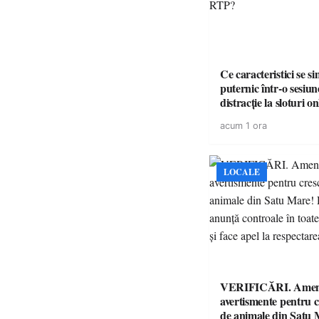
Ce caracteristici se s
puternic într-o sesiun
distracție la sloturi on
volatilitatea sau nive
acum 1 ora
LOCALE
VERIFICĂRI. Amenz
avertismente pentru c
de animale din Satu 