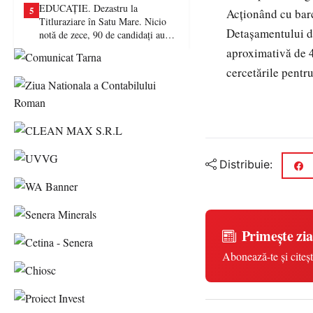
EDUCAȚIE. Dezastru la
5
Acţionând cu barc
Titluraziare în Satu Mare. Nicio
Detaşamentului de
notă de zece, 90 de candidați au
picat examenul
aproximativă de 4
cercetările pentru
Distribuie:
Primește zia
Abonează-te și citeșt