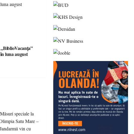
 „BiblioVacanța”
 în luna august