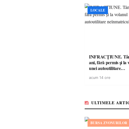
LOCALE
INFRACȚIUNE. Tân
ani, fără permis și la 
unei autoutilitare
neînmatriculate
acum 14 ore
ULTIMELE ARTI
BURSA ZVONURILOR