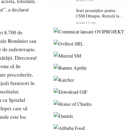
 acesta, totodată,
ut”, a declarat
Start promițător pentru
CSM Olimpia. Remiză la
Dumbrăvița în debutul
acum 11 ore
noului sezon
ei 8.700 de
e ale României sau
e de radioterapie.
ătăţii. Directorul
rma să fie
ate procedurile,
iali furnizori în
nsiliului
m cu Spitalul
hipei care să
unde este loc