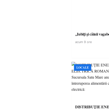
,,Iubiți și câinii vagab
acum 9 ore
LOCALE
DISTRIBUȚIE EN