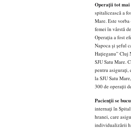
Operaţii tot mai
spitalicească a fo
Mare. Este vorba 
femei în vârstă de
Operaţia a fost e
Napoca şi şeful c
Hațieganu” Cluj N
SJU Satu Mare. Cos
pentru asiguraţi,
la SJU Satu Mare,
300 de operaţii d
Pacienţii se bucu
internaţi în Spit
hranei, care asig
individualizării h