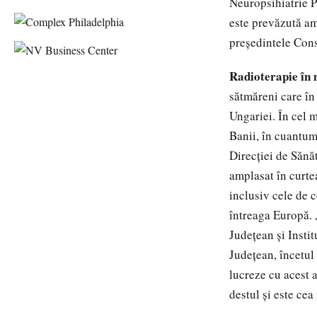
Neuropsihiatrie Pe
este prevăzută ame
preşedintele Cons
Radioterapie în 
sătmăreni care în
Ungariei. În cel 
Banii, în cuantum 
Direcţiei de Sănă
amplasat în curtea
inclusiv cele de c
întreaga Europă. 
Judeţean şi Instit
Judeţean, încetul
lucreze cu acest a
destul şi este ce