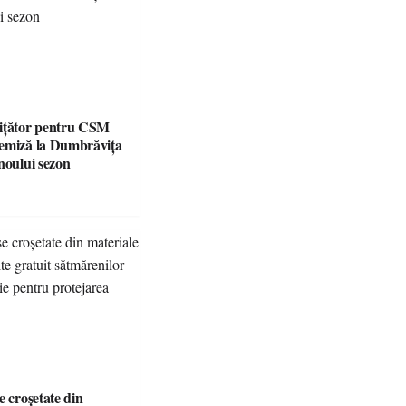
ițător pentru CSM
emiză la Dumbrăvița
noului sezon
e croșetate din