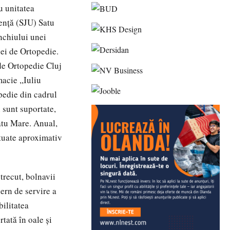
u unitatea
genţă (SJU) Satu
nchiului unei
iei de Ortopedie.
 de Ortopedie Cluj
acie ,,Iuliu
pedie din cadrul
 sunt suportate,
atu Mare. Anual,
ctuate aproximativ
trecut, bolnavii
ern de servire a
ilitatea
rtată în oale şi