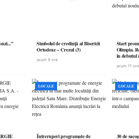
onzi...”
Simbolul de credinţă al Bisericii
Start prom
Ortodoxe – Crezul (3)
Olimpia. R
în debutul 
acum 9 ore
acum 11 ore
LOCALE
LOCALE
ERGIE
Întreruperi programate de
30 de sacoș