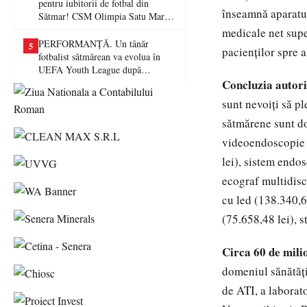
pentru iubitorii de fotbal din
înseamnă aparatur
Sătmar! CSM Olimpia Satu Mare
va juca în Liga a II-a
medicale net supe
PERFORMANȚĂ. Un tânăr
5
pacienţilor spre a
fotbalist sătmărean va evolua în
UEFA Youth League după
transferul la Farul Constanța
Concluzia autori
sunt nevoiți să ple
sătmărene sunt do
videoendoscopie (
lei), sistem endo
ecograf multidisc
cu led (138.340,60
(75.658,48 lei), s
Circa 60 de milio
domeniul sănătăți
de ATI, a laborato