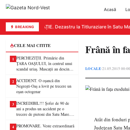
Acasă
Lo
EDUCAȚIE. Dezastru la Titluraziare în Satu Mare
BREAKING
Frână în fa
CELE MAI CITITE
PERCHEZIȚII. Primărie din
1
ȚARA OAȘULUI, în centrul unui
LOCALE
21.05.2015 00:0
•
scandal uriaș. Mascații au descins
într-o anchetă privind presupuse
fraude de proporții
ACCIDENT. O oșancă din
2
Negrești-Oaș a lovit pe trecere un
oșan octogenar
INCREDIBIL!!! Șofer de 90 de
3
ani a produs un accident pe o
trecere de pietoni din Satu Mare. O
Atât din fonduri 
femeie a ajuns la spital
PROMOVARE. Veste extraordinară
4
Judeţean Satu Mar