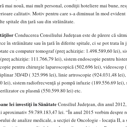
ă mai nouă, mai mult personal, condiţii hoteliere mai bune, resp
rioare calitativ. Motiv pentru care s-a diminuat în mod evident
lte spitale din ţară sau din străinătate.
tăţilor
Conducerea Consiliului Judeţean este de părere că sătm
ce în străinătate sau în țară în diferite spitale, ci se pot trata în 
tate cu computer tomograf (preț achiziție: 1.498.589,60 lei), s
preț achiziție: 111.766,79 lei), sistem endoscopie pentru hist
scopie pentru chirurgie laparoscopică (502.696 lei), videoscop (
iplinar 3D/4D ( 325.996 lei), linie artroscopie (924.031,48 lei)
 lei), sistem radiofrecvență și pompă infuzie (189.556.69 lei), s
terilizator cu plasmă (550.599.80 lei) etc.
ane lei investiţi în Sănătate
Consiliul Județean, din anul 2012, 
i aproximativ 59.789.183,47 lei. “În anul 2015 vorbim despre re
rului de analize medicale, a secției de Oncologie - locația II, a 