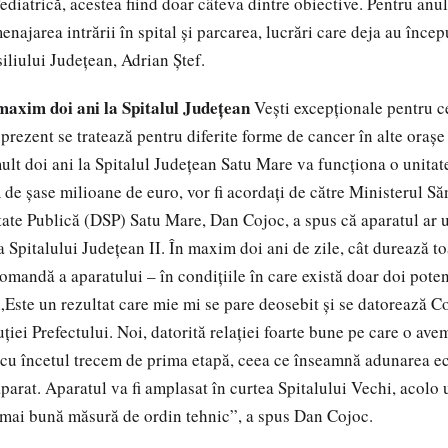
diatrică, acestea fiind doar câteva dintre obiective. Pentru anul
najarea intrării în spital și parcarea, lucrări care deja au încep
iliului Judeţean, Adrian Ştef.
maxim doi ani la Spitalul Judeţean
Veşti excepţionale pentru c
 prezent se tratează pentru diferite forme de cancer în alte oraş
mult doi ani la Spitalul Judeţean Satu Mare va funcţiona o unitat
de şase milioane de euro, vor fi acordaţi de către Ministerul Săn
tate Publică (DSP) Satu Mare, Dan Cojoc, a spus că aparatul ar u
 Spitalului Judeţean II. În maxim doi ani de zile, cât durează to
omandă a aparatului – în condiţiile în care există doar doi potenţ
„Este un rezultat care mie mi se pare deosebit şi se datorează Co
uţiei Prefectului. Noi, datorită relaţiei foarte bune pe care o ave
 cu încetul trecem de prima etapă, ceea ce înseamnă adunarea ec
parat. Aparatul va fi amplasat în curtea Spitalului Vechi, acolo 
a mai bună măsură de ordin tehnic”, a spus Dan Cojoc.