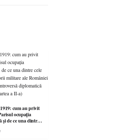
1919: cum au privit
Parisul ocupația
 și de ce una dintre
i victorii militare ale
e
 devenit o
ă diplomatică