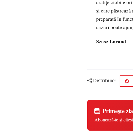
cratiţe ciobite or
şi care păstrează 
preparată în funcţ
cazuri poate ajung
Szasz Lorand
Distribuie:
Primește zia
Abonează-te și citeșt