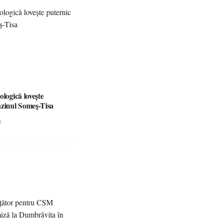
 partea a II-a)
ologică lovește
azinul Someș-Tisa
e