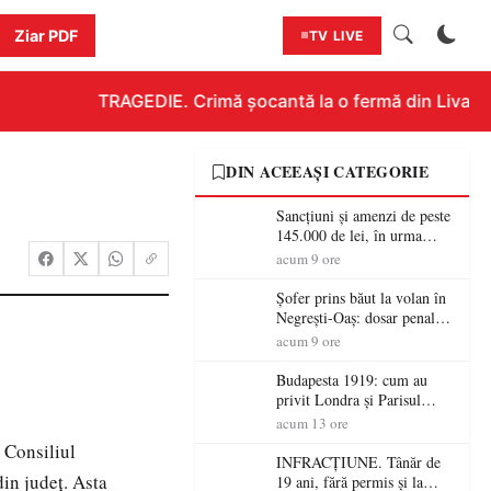
Ziar PDF
TV LIVE
TRAGEDIE. Crimă șocantă la o fermă din Livada!!! 
DIN ACEEAȘI CATEGORIE
Sancțiuni și amenzi de peste
145.000 de lei, în urma
acțiunilor polițiștilor
acum 9 ore
sătmăreni
Șofer prins băut la volan în
Negrești-Oaș: dosar penal
după un control al
acum 9 ore
polițiștilor
Budapesta 1919: cum au
privit Londra și Parisul
ocupația românească și de ce
acum 13 ore
una dintre cele mai mari
, Consiliul
victorii militare ale
INFRACȚIUNE. Tânăr de
României a devenit o
din judeţ. Asta
19 ani, fără permis și la