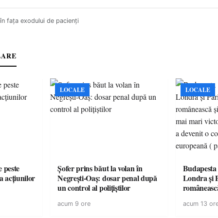
în faţa exodului de pacienţi
LARE
LOCALE
LOCALE
e peste
Șofer prins băut la volan în
Budapesta 
a acțiunilor
Negrești-Oaș: dosar penal după
Londra și 
un control al polițiștilor
românească
cele mai mar
acum 9 ore
acum 13 or
României a
controvers