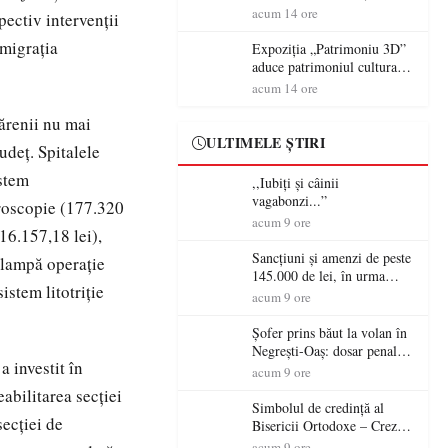
controversă diplomatică
volanul unei autoutilitare
acum 14 ore
ectiv intervenţii
europeană ( partea a II-a)
neînmatriculate
 migraţia
Expoziția „Patrimoniu 3D”
aduce patrimoniul cultural
în era digitală la Castelul
acum 14 ore
Károlyi din Carei
ărenii nu mai
ULTIMELE ȘTIRI
judeţ. Spitalele
istem
,,Iubiți și câinii
vagabonzi...”
eroscopie (177.320
acum 9 ore
16.157,18 lei),
Sancțiuni și amenzi de peste
, lampă operație
145.000 de lei, în urma
istem litotriție
acțiunilor polițiștilor
acum 9 ore
sătmăreni
Șofer prins băut la volan în
Negrești-Oaș: dosar penal
a investit în
după un control al
acum 9 ore
polițiștilor
abilitarea secției
Simbolul de credinţă al
secției de
Bisericii Ortodoxe – Crezul
(3)
acum 9 ore