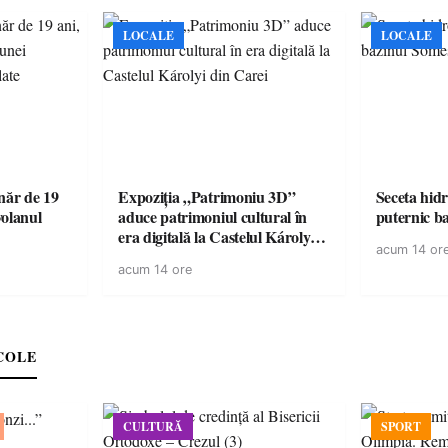
europeană (
LOCALE
LOCALE
ăr de 19
Expoziția „Patrimoniu 3D”
Seceta hidr
volanul
aduce patrimoniul cultural în
puternic b
era digitală la Castelul Károlyi
acum 14 or
din Carei
acum 14 ore
COLE
CULTURĂ
SPORT