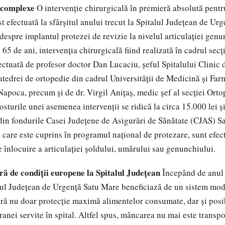
 complexe
O intervenţie chirurgicală în premieră absolută pentr
st efectuată la sfârşitul anului trecut la Spitalul Judeţean de Ur
despre implantul protezei de revizie la nivelul articulaţiei genu
 65 de ani, intervenţia chirurgicală fiind realizată în cadrul secţ
fectuată de profesor doctor Dan Lucaciu, şeful Spitalului Clinic
atedrei de ortopedie din cadrul Universităţii de Medicină şi Farm
apoca, precum şi de dr. Virgil Aniţaş, medic şef al secţiei Orto
turile unei asemenea intervenţii se ridică la circa 15.000 lei şi
 din fondurile Casei Judeţene de Asigurări de Sănătate (CJAS) S
 care este cuprins în programul naţional de protezare, sunt efe
e înlocuire a articulaţiei şoldului, umărului sau genunchiului.
ră de condiţii europene la Spitalul Judeţean
Începând de anul 
alul Judeţean de Urgenţă Satu Mare beneficiază de un sistem mod
ură nu doar protecţie maximă alimentelor consumate, dar şi posib
ranei servite în spital. Altfel spus, mâncarea nu mai este transpo