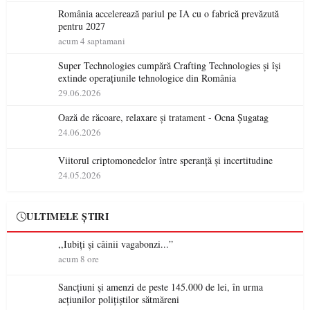
România accelerează pariul pe IA cu o fabrică prevăzută
pentru 2027
acum 4 saptamani
Super Technologies cumpără Crafting Technologies și își
extinde operațiunile tehnologice din România
29.06.2026
Oază de răcoare, relaxare și tratament - Ocna Șugatag
24.06.2026
Viitorul criptomonedelor între speranță și incertitudine
24.05.2026
ULTIMELE ȘTIRI
,,Iubiți și câinii vagabonzi...”
acum 8 ore
Sancțiuni și amenzi de peste 145.000 de lei, în urma
acțiunilor polițiștilor sătmăreni