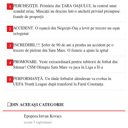
PERCHEZIȚII. Primărie din ȚARA OAȘULUI, în centrul unui
1
scandal uriaș. Mascații au descins într-o anchetă privind presupuse
fraude de proporții
ACCIDENT. O oșancă din Negrești-Oaș a lovit pe trecere un oșan
2
octogenar
INCREDIBIL!!! Șofer de 90 de ani a produs un accident pe o
3
trecere de pietoni din Satu Mare. O femeie a ajuns la spital
PROMOVARE. Veste extraordinară pentru iubitorii de fotbal din
4
Sătmar! CSM Olimpia Satu Mare va juca în Liga a II-a
PERFORMANȚĂ. Un tânăr fotbalist sătmărean va evolua în
5
UEFA Youth League după transferul la Farul Constanța
DIN ACEEAȘI CATEGORIE
Epopeea Istvan Kovacs
acum 3 saptamani