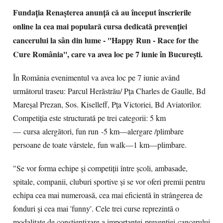
Fundația Renașterea anunță că au început înscrierile
online la cea mai populară cursa dedicată prevenției
cancerului la sân din lume - ''Happy Run - Race for the
Cure România'', care va avea loc pe 7 iunie în București.
În România evenimentul va avea loc pe 7 iunie având
următorul traseu: Parcul Herăstrău/ Pța Charles de Gaulle, Bd
Mareșal Prezan, Sos. Kiselleff, Pța Victoriei, Bd Aviatorilor.
Competiția este structurată pe trei categorii: 5 km
— cursa alergători, fun run -5 km—alergare /plimbare
persoane de toate vârstele, fun walk—1 km—plimbare.
"Se vor forma echipe și competiții între școli, ambasade,
spitale, companii, cluburi sportive și se vor oferi premii pentru
echipa cea mai numeroasă, cea mai eficientă în strângerea de
fonduri și cea mai 'funny'. Cele trei curse reprezintă o
modalitate de conștientizare a importanței prevenției cancerului