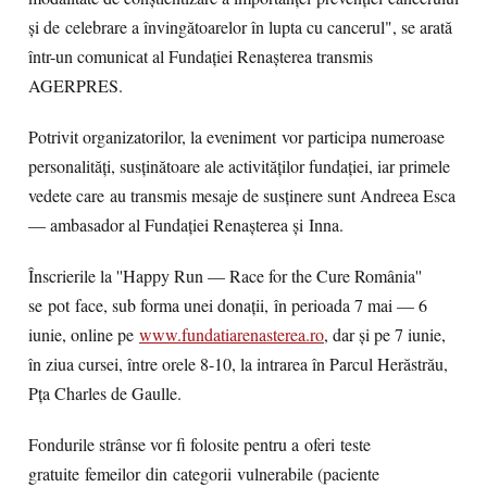
și de celebrare a învingătoarelor în lupta cu cancerul", se arată
într-un comunicat al Fundației Renașterea transmis
AGERPRES.
Potrivit organizatorilor, la eveniment vor participa numeroase
personalități, susținătoare ale activităților fundației, iar primele
vedete care au transmis mesaje de susținere sunt Andreea Esca
— ambasador al Fundației Renașterea și Inna.
Înscrierile la ''Happy Run — Race for the Cure România''
se pot face, sub forma unei donații, în perioada 7 mai — 6
iunie, online pe
www.fundatiarenasterea.ro
, dar și pe 7 iunie,
în ziua cursei, între orele 8-10, la intrarea în Parcul Herăstrău,
Pța Charles de Gaulle.
Fondurile strânse vor fi folosite pentru a oferi teste
gratuite femeilor din categorii vulnerabile (paciente