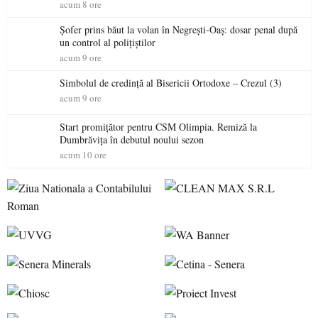
acum 8 ore
Șofer prins băut la volan în Negrești-Oaș: dosar penal după
un control al polițiștilor
acum 9 ore
Simbolul de credinţă al Bisericii Ortodoxe – Crezul (3)
acum 9 ore
Start promițător pentru CSM Olimpia. Remiză la
Dumbrăvița în debutul noului sezon
acum 10 ore