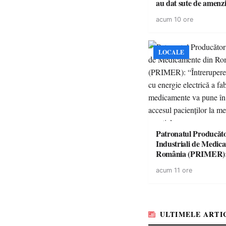
au dat sute de amenzi 
14 șoferi fără permis 
acum 10 ore
singură zi
LOCALE
Patronatul Producăto
Industriali de Medic
România (PRIMER)
“Întreruperea aliment
acum 11 ore
energie electrică a fab
medicamente va pune 
accesul pacienților la
medicamente esențial
ULTIMELE ARTI