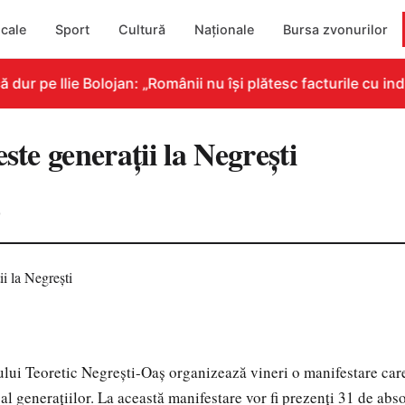
cale
Sport
Cultură
Naționale
Bursa zvonurilor
r pe Ilie Bolojan: „Românii nu își plătesc facturile cu indi
este generaţii la Negreşti
0
ui Teoretic Negreşti-Oaş organizează vineri o manifestare care 
al generaţiilor. La această manifestare vor fi prezenţi 31 de abso