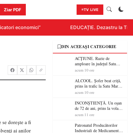
Ziar PDF
TV LIVE
catori economici”
EDUCAȚIE. Dezastru la Titlura
DIN ACEEAȘI CATEGORIE
ACȚIUNE. Razie de
amploare în județul Satu
Mare! Polițiștii au dat sute
acum 10 ore
de amenzi și au lăsat 14
șoferi fără permis într-o
ALCOOL. Șofer beat criță,
singură zi
prins în trafic la Satu Mare!
Alcoolemie uriașă
acum 10 ore
descoperită de polițiști
INCONȘTIENȚĂ. Un oșan
de 72 de ani, prins la volan
fără permis! Polițiștii l-au
acum 11 ore
cadorosit cu un dosar penal
se doreşte a fi
Patronatul Producătorilor
lvenţi ai anilor
Industriali de Medicamente