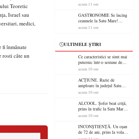
din România (PRIMER):
acum 11 ore
ului Teoretic
“Întreruperea alimentării cu
ţa, Israel sau
energie electrică a fabricilor
GASTRONOMIE Se încing
de medicamente va pune în
ceaunele la Satu Mare!
ersitari, medici,
pericol accesul pacienților la
Concursul „Veress Ádám”
acum 11 ore
medicamente esențiale
revine cu preparate
spectaculoase, premii și un
jurat de renume
ULTIMELE ȘTIRI
r fi înmânate
 rosti câte un
Ce caracteristici se simt mai
puternic într-o sesiune de
distracție la sloturi online:
acum 10 ore
volatilitatea sau nivelul
RTP?
ACȚIUNE. Razie de
amploare în județul Satu
Mare! Polițiștii au dat sute
acum 10 ore
de amenzi și au lăsat 14
șoferi fără permis într-o
ALCOOL. Șofer beat criță,
singură zi
prins în trafic la Satu Mare!
Alcoolemie uriașă
acum 10 ore
descoperită de polițiști
INCONȘTIENȚĂ. Un oșan
de 72 de ani, prins la volan
fără permis! Polițiștii l-au
acum 11 ore