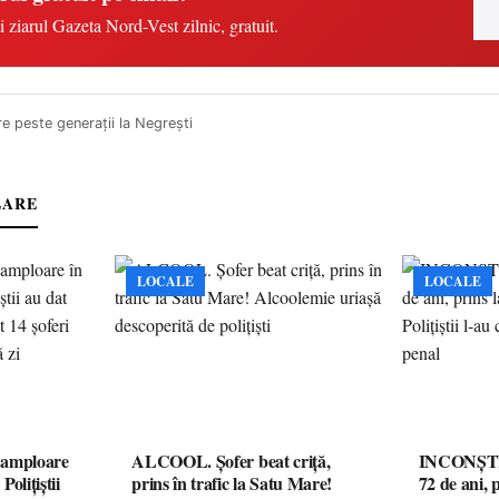
i ziarul Gazeta Nord-Vest zilnic, gratuit.
ire peste generaţii la Negreşti
LARE
LOCALE
LOCALE
amploare
ALCOOL. Șofer beat criță,
INCONȘTI
olițiștii
prins în trafic la Satu Mare!
72 de ani, 