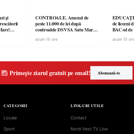
i și
CONTROALE. Amenzi de
EDUCAȚIE.
rescătorii
peste 11.000 de lei după
de liceeni 
Mare!
controalele DSVSA Satu Mare!
BAC-ul de
ale în
O covrigărie și o cantină,
acum 15 ore
acum 15 or
ace apel la
sancționate pentru nereguli
Primește ziarul gratuit pe email!
Abonează-te
CATEGORII
LINK-URI UTILE
Locale
Contact
Sport
Nord-Vest TV Live