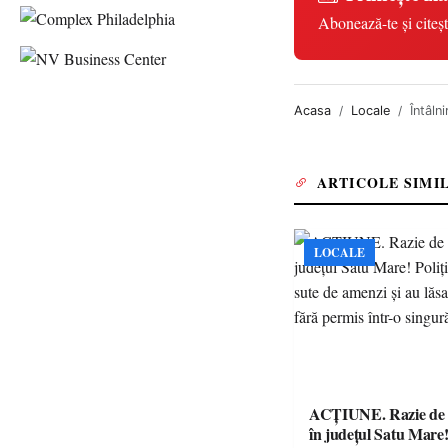
Abonează-te și citeșt
Acasa
Locale
Întâln
ARTICOLE SIMI
LOCALE
ACȚIUNE. Razie de 
în județul Satu Mare! P