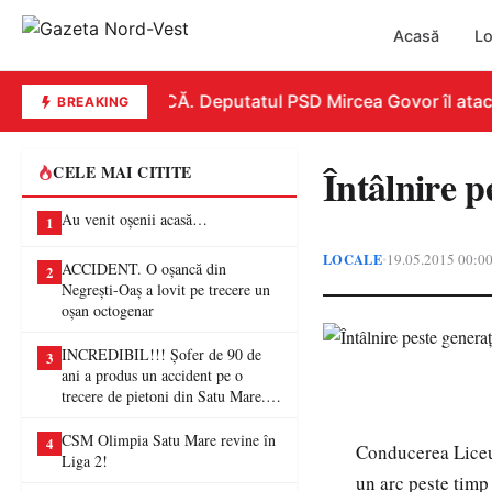
Acasă
Lo
REPLICĂ. Deputatul PSD Mircea Govor îl atacă du
BREAKING
Întâlnire p
CELE MAI CITITE
Au venit oșenii acasă…
1
LOCALE
19.05.2015 00:0
•
ACCIDENT. O oșancă din
2
Negrești-Oaș a lovit pe trecere un
oșan octogenar
INCREDIBIL!!! Șofer de 90 de
3
ani a produs un accident pe o
trecere de pietoni din Satu Mare. O
femeie a ajuns la spital
CSM Olimpia Satu Mare revine în
4
Conducerea Liceul
Liga 2!
un arc peste timp 