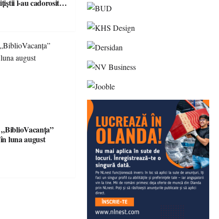
țiștii l-au cadorosit
r penal
 „BiblioVacanța”
 în luna august