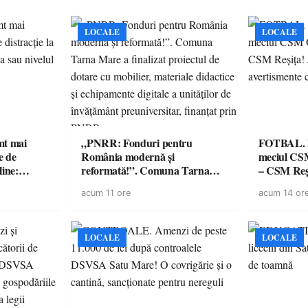
LOCALE
LOCALE
imt mai
„PNRR: Fonduri pentru
FOTBAL. Mă
e de
România modernă și
meciul CS
line:
reformată!”. Comuna Tarna
– CSM Reși
lul RTP?
Mare a finalizat proiectul de
avertisment
acum 11 ore
acum 14 or
dotare cu mobilier, materiale
suporteri
didactice și echipamente digitale
a unităților de învățământ
preuniversitar, finanțat prin
LOCALE
LOCALE
PNRR