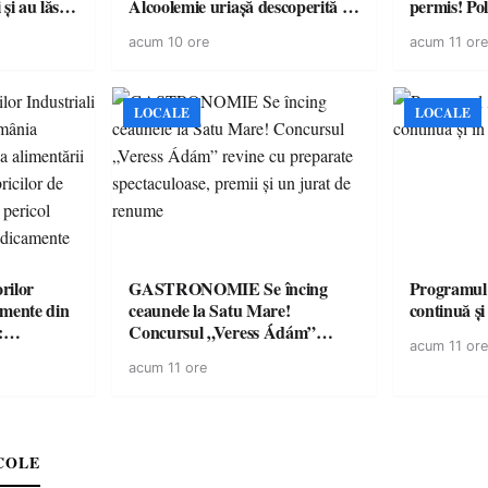
și au lăsat
Alcoolemie uriașă descoperită de
permis! Poli
într-o
polițiști
cu un dosa
acum 10 ore
acum 11 ore
LOCALE
LOCALE
rilor
GASTRONOMIE Se încing
Programul
amente din
ceaunele la Satu Mare!
continuă și
:
Concursul „Veress Ádám”
acum 11 ore
ării cu
revine cu preparate
acum 11 ore
ricilor de
spectaculoase, premii și un jurat
în pericol
de renume
e
COLE