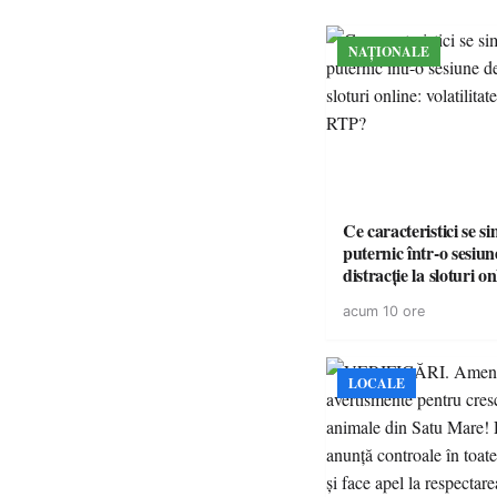
NAȚIONALE
Ce caracteristici se s
puternic într-o sesiun
distracție la sloturi on
volatilitatea sau nive
acum 10 ore
LOCALE