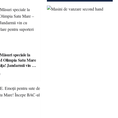
suri speciale la
M Olimpia Satu Mare
ța! Jandarmii vin cu
e clare pentru
e