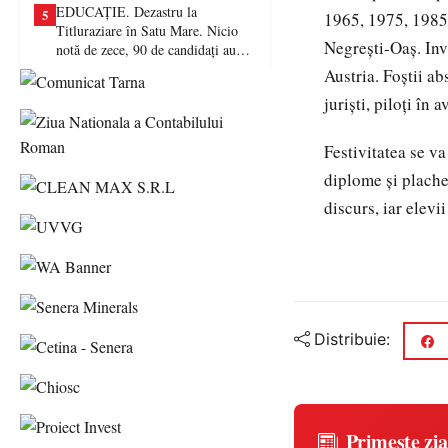
EDUCAȚIE. Dezastru la
5
1965, 1975, 1985,
Titluraziare în Satu Mare. Nicio
Negreşti-Oaş. Inv
notă de zece, 90 de candidați au
picat examenul
Austria. Foştii ab
jurişti, piloţi în 
Festivitatea se va
diplome şi plache
discurs, iar elevi
Distribuie:
Primește zia