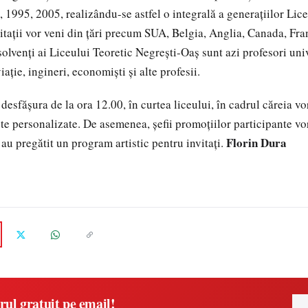
 1995, 2005, realizându-se astfel o integrală a generaţiilor Lice
itaţii vor veni din ţări precum SUA, Belgia, Anglia, Canada, Fran
solvenţi ai Liceului Teoretic Negreşti-Oaş sunt azi profesori univ
aviaţie, ingineri, economişti şi alte profesii.
 desfăşura de la ora 12.00, în curtea liceului, în cadrul căreia vo
te personalizate. De asemenea, şefii promoţiilor participante vor
Florin Dura
i au pregătit un program artistic pentru invitaţi.
rul gratuit pe email!