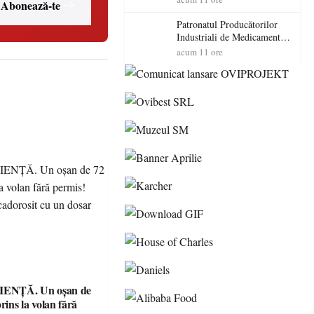
Abonează-te
cadorosit cu un dosar penal
Patronatul Producătorilor
Industriali de Medicamente
din România (PRIMER):
acum 11 ore
“Întreruperea alimentării cu
energie electrică a fabricilor
de medicamente va pune în
pericol accesul pacienților la
medicamente esențiale
ENȚĂ. Un oșan de
prins la volan fără