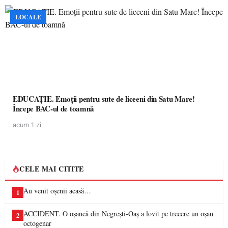
LOCALE
EDUCAȚIE. Emoții pentru sute de liceeni din Satu Mare!
Începe BAC-ul de toamnă
acum 1 zi
CELE MAI CITITE
Au venit oșenii acasă…
1
ACCIDENT. O oșancă din Negrești-Oaș a lovit pe trecere un oșan
2
octogenar