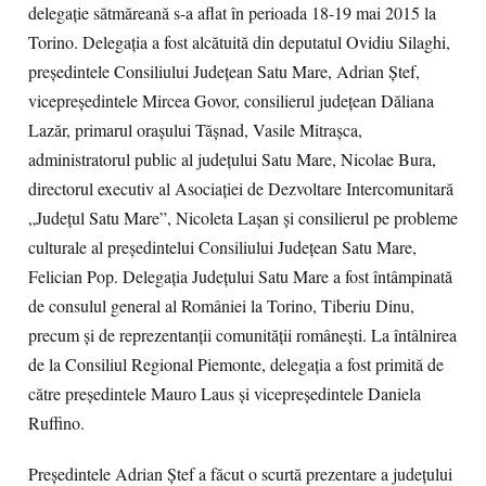
delegație sătmăreană s-a aflat în perioada 18-19 mai 2015 la
Torino. Delegația a fost alcătuită din deputatul Ovidiu Silaghi,
președintele Consiliului Județean Satu Mare, Adrian Ștef,
vicepreședintele Mircea Govor, consilierul județean Dăliana
Lazăr, primarul orașului Tăşnad, Vasile Mitrașca,
administratorul public al județului Satu Mare, Nicolae Bura,
directorul executiv al Asociației de Dezvoltare Intercomunitară
„Județul Satu Mare”, Nicoleta Lașan și consilierul pe probleme
culturale al președintelui Consiliului Județean Satu Mare,
Felician Pop. Delegația Județului Satu Mare a fost întâmpinată
de consulul general al României la Torino, Tiberiu Dinu,
precum și de reprezentanții comunității românești. La întâlnirea
de la Consiliul Regional Piemonte, delegaţia a fost primită de
către preşedintele Mauro Laus şi vicepreşedintele Daniela
Ruffino.
Preşedintele Adrian Ştef a făcut o scurtă prezentare a judeţului