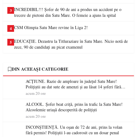
INCREDIBIL!!! Șofer de 90 de ani a produs un accident pe o
3
trecere de pietoni din Satu Mare. O femeie a ajuns la spital
CSM Olimpia Satu Mare revine în Liga 2!
4
EDUCAȚIE. Dezastru la Titluraziare în Satu Mare. Nicio notă de
5
zece, 90 de candidați au picat examenul
DIN ACEEAȘI CATEGORIE
ACȚIUNE. Razie de amploare în județul Satu Mare!
Polițiștii au dat sute de amenzi și au lăsat 14 șoferi fără
permis într-o singură zi
acum 20 ore
ALCOOL. Șofer beat criță, prins în trafic la Satu Mare!
Alcoolemie uriașă descoperită de polițiști
acum 20 ore
INCONȘTIENȚĂ. Un oșan de 72 de ani, prins la volan
fără permis! Polițiștii l-au cadorosit cu un dosar penal