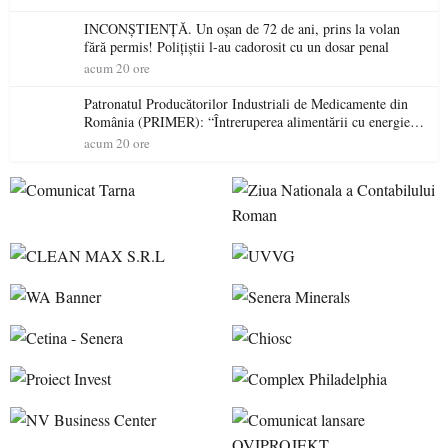
INCONȘTIENȚĂ. Un oșan de 72 de ani, prins la volan
fără permis! Polițiștii l-au cadorosit cu un dosar penal
acum 20 ore
Patronatul Producătorilor Industriali de Medicamente din
România (PRIMER): “Întreruperea alimentării cu energie
electrică a fabricilor de medicamente va pune în pericol
acum 20 ore
accesul pacienților la medicamente esențiale