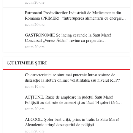
acum 20 ore
Patronatul Producătorilor Industriali de Medicamente din
România (PRIMER): “Întreruperea alimentării cu energie
electrică a fabricilor de medicamente va pune în pericol
acum 20 ore
accesul pacienților la medicamente esențiale
GASTRONOMIE Se încing ceaunele la Satu Mare!
Concursul „Veress Ádám” revine cu preparate
spectaculoase, premii și un jurat de renume
acum 20 ore
ULTIMELE ȘTIRI
Ce caracteristici se simt mai puternic într-o sesiune de
distracție la sloturi online: volatilitatea sau nivelul RTP?
acum 19 ore
ACȚIUNE. Razie de amploare în județul Satu Mare!
Polițiștii au dat sute de amenzi și au lăsat 14 șoferi fără
permis într-o singură zi
acum 20 ore
ALCOOL. Șofer beat criță, prins în trafic la Satu Mare!
Alcoolemie uriașă descoperită de polițiști
acum 20 ore