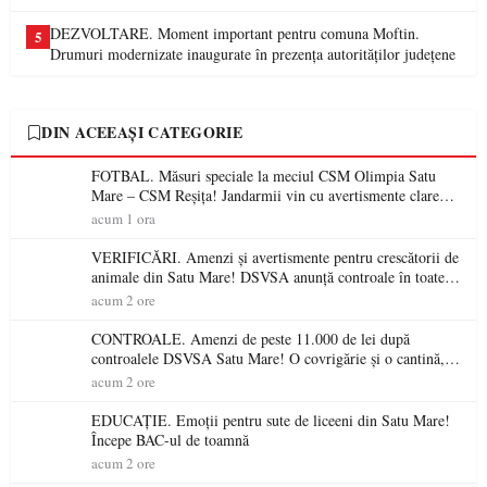
DEZVOLTARE. Moment important pentru comuna Moftin.
5
Drumuri modernizate inaugurate în prezența autorităților județene
DIN ACEEAȘI CATEGORIE
FOTBAL. Măsuri speciale la meciul CSM Olimpia Satu
Mare – CSM Reșița! Jandarmii vin cu avertismente clare
pentru suporteri
acum 1 ora
VERIFICĂRI. Amenzi și avertismente pentru crescătorii de
animale din Satu Mare! DSVSA anunță controale în toate
gospodăriile și face apel la respectarea legii
acum 2 ore
CONTROALE. Amenzi de peste 11.000 de lei după
controalele DSVSA Satu Mare! O covrigărie și o cantină,
sancționate pentru nereguli
acum 2 ore
EDUCAȚIE. Emoții pentru sute de liceeni din Satu Mare!
Începe BAC-ul de toamnă
acum 2 ore