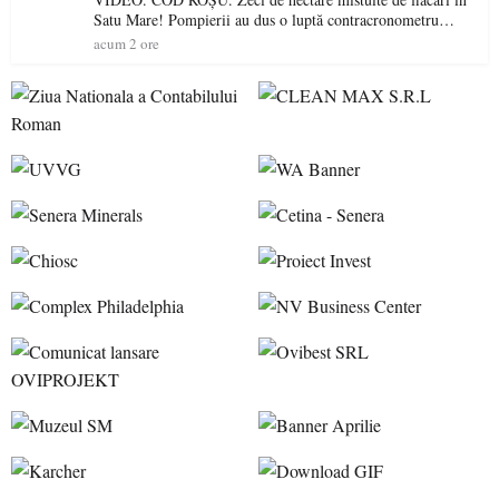
Satu Mare! Pompierii au dus o luptă contracronometru
pentru a salva o pădure de la dezastru
acum 2 ore