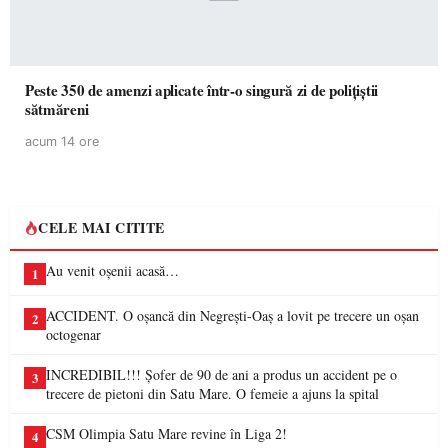
Peste 350 de amenzi aplicate într-o singură zi de polițiștii
sătmăreni
acum 14 ore
CELE MAI CITITE
Au venit oșenii acasă…
1
ACCIDENT. O oșancă din Negrești-Oaș a lovit pe trecere un oșan
2
octogenar
INCREDIBIL!!! Șofer de 90 de ani a produs un accident pe o
3
trecere de pietoni din Satu Mare. O femeie a ajuns la spital
CSM Olimpia Satu Mare revine în Liga 2!
4