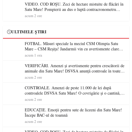
VIDEO. COD ROȘU. Zeci de hectare mistuite de flăcări în
Satu Mare! Pompierii au dus o luptă contracronometru
pentru a salva o pădure de la dezastru
acum 2 ore
ULTIMELE ȘTIRI
FOTBAL. Măsuri speciale la meciul CSM Olimpia Satu
Mare – CSM Reșița! Jandarmii vin cu avertismente clare
pentru suporteri
acum 1 ora
VERIFICĂRI. Amenzi și avertismente pentru crescătorii de
animale din Satu Mare! DSVSA anunță controale în toate
gospodăriile și face apel la respectarea legii
acum 2 ore
CONTROALE. Amenzi de peste 11.000 de lei după
controalele DSVSA Satu Mare! O covrigărie și o cantină,
sancționate pentru nereguli
acum 2 ore
EDUCAȚIE. Emoții pentru sute de liceeni din Satu Mare!
Începe BAC-ul de toamnă
acum 2 ore
VIDEO. COD ROȘU. Zeci de hectare mistuite de flăcări în