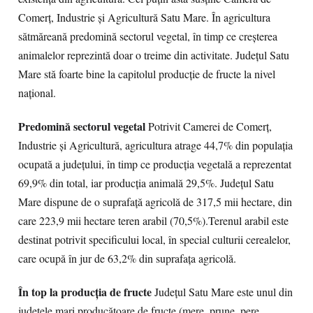
Comerţ, Industrie şi Agricultură Satu Mare. În agricultura
sătmăreană predomină sectorul vegetal, în timp ce creşterea
animalelor reprezintă doar o treime din activitate. Judeţul Satu
Mare stă foarte bine la capitolul producţie de fructe la nivel
naţional.
Predomină sectorul vegetal
Potrivit Camerei de Comerţ,
Industrie şi Agricultură, agricultura atrage 44,7% din populaţia
ocupată a judeţului, în timp ce producţia vegetală a reprezentat
69,9% din total, iar producţia animală 29,5%. Judeţul Satu
Mare dispune de o suprafaţă agricolă de 317,5 mii hectare, din
care 223,9 mii hectare teren arabil (70,5%).Terenul arabil este
destinat potrivit specificului local, în special culturii cerealelor,
care ocupă în jur de 63,2% din suprafaţa agricolă.
În top la producţia de fructe
Judeţul Satu Mare este unul din
judeţele mari producătoare de fructe (mere, prune, pere,