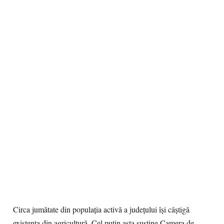
Circa jumătate din populaţia activă a judeţului îşi câştigă
existenţa din agricultură. Cel puţin asta susţine Camera de