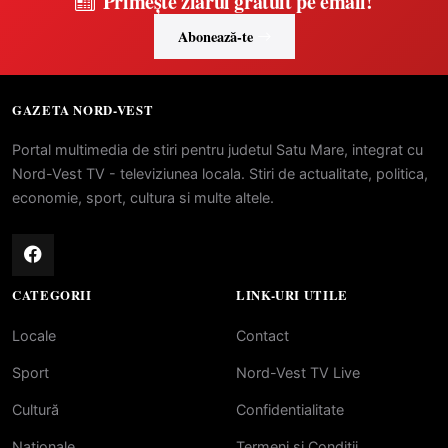
Primește ziarul gratuit pe email!
Abonează-te
GAZETA NORD-VEST
Portal multimedia de stiri pentru judetul Satu Mare, integrat cu
Nord-Vest TV - televiziunea locala. Stiri de actualitate, politica,
economie, sport, cultura si multe altele.
CATEGORII
LINK-URI UTILE
Locale
Contact
Sport
Nord-Vest TV Live
Cultură
Confidentialitate
Naționale
Termeni si Conditii