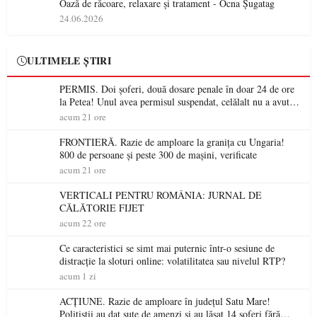
Oază de răcoare, relaxare și tratament - Ocna Șugatag
24.06.2026
ULTIMELE ȘTIRI
PERMIS. Doi șoferi, două dosare penale în doar 24 de ore
la Petea! Unul avea permisul suspendat, celălalt nu a avut
niciodată permis
acum 21 ore
FRONTIERĂ. Razie de amploare la granița cu Ungaria!
800 de persoane și peste 300 de mașini, verificate
acum 21 ore
VERTICALI PENTRU ROMÂNIA: JURNAL DE
CĂLĂTORIE FIJET
acum 22 ore
Ce caracteristici se simt mai puternic într-o sesiune de
distracție la sloturi online: volatilitatea sau nivelul RTP?
acum 1 zi
ACȚIUNE. Razie de amploare în județul Satu Mare!
Polițiștii au dat sute de amenzi și au lăsat 14 șoferi fără