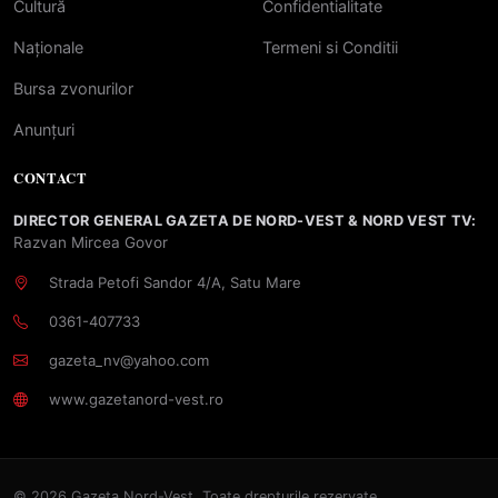
Cultură
Confidentialitate
Naționale
Termeni si Conditii
Bursa zvonurilor
Anunțuri
CONTACT
DIRECTOR GENERAL GAZETA DE NORD-VEST & NORD VEST TV:
Razvan Mircea Govor
Strada Petofi Sandor 4/A, Satu Mare
0361-407733
gazeta_nv@yahoo.com
www.gazetanord-vest.ro
© 2026 Gazeta Nord-Vest. Toate drepturile rezervate.