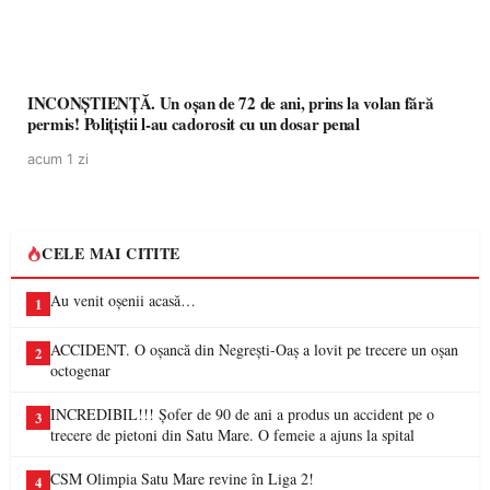
INCONȘTIENȚĂ. Un oșan de 72 de ani, prins la volan fără
permis! Polițiștii l-au cadorosit cu un dosar penal
acum 1 zi
CELE MAI CITITE
Au venit oșenii acasă…
1
ACCIDENT. O oșancă din Negrești-Oaș a lovit pe trecere un oșan
2
octogenar
INCREDIBIL!!! Șofer de 90 de ani a produs un accident pe o
3
trecere de pietoni din Satu Mare. O femeie a ajuns la spital
CSM Olimpia Satu Mare revine în Liga 2!
4