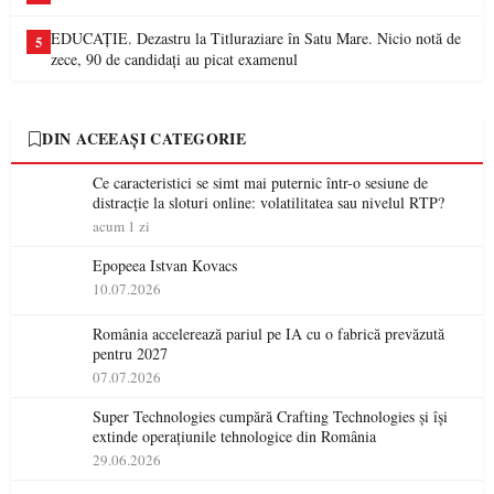
EDUCAȚIE. Dezastru la Titluraziare în Satu Mare. Nicio notă de
5
zece, 90 de candidați au picat examenul
DIN ACEEAȘI CATEGORIE
Ce caracteristici se simt mai puternic într-o sesiune de
distracție la sloturi online: volatilitatea sau nivelul RTP?
acum 1 zi
Epopeea Istvan Kovacs
10.07.2026
România accelerează pariul pe IA cu o fabrică prevăzută
pentru 2027
07.07.2026
Super Technologies cumpără Crafting Technologies și își
extinde operațiunile tehnologice din România
29.06.2026