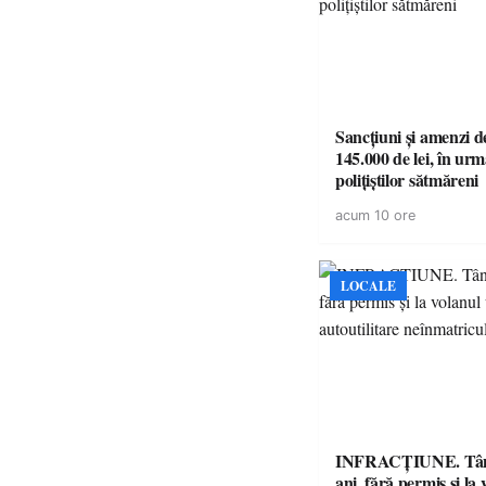
Sancțiuni și amenzi d
145.000 de lei, în urm
polițiștilor sătmăreni
acum 10 ore
LOCALE
INFRACȚIUNE. Tân
ani, fără permis și la 