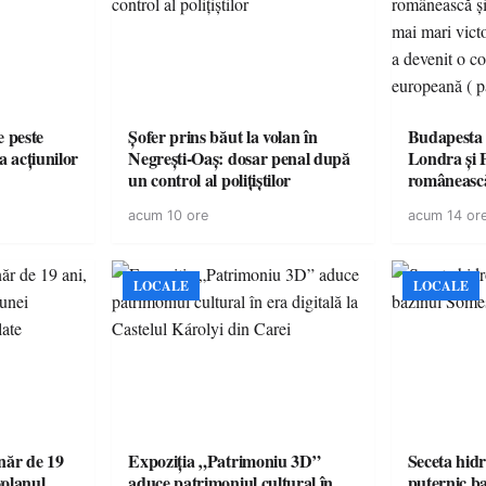
e peste
Șofer prins băut la volan în
Budapesta 
a acțiunilor
Negrești-Oaș: dosar penal după
Londra și 
un control al polițiștilor
românească
cele mai mar
acum 10 ore
acum 14 or
României a
controvers
europeană (
LOCALE
LOCALE
ăr de 19
Expoziția „Patrimoniu 3D”
Seceta hidr
volanul
aduce patrimoniul cultural în
puternic b