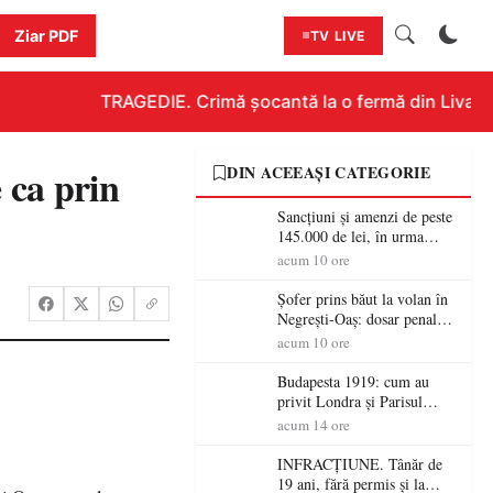
Ziar PDF
TV LIVE
TRAGEDIE. Crimă șocantă la o fermă din Livada!!!
 ca prin
DIN ACEEAȘI CATEGORIE
Sancțiuni și amenzi de peste
145.000 de lei, în urma
acțiunilor polițiștilor
acum 10 ore
sătmăreni
Șofer prins băut la volan în
Negrești-Oaș: dosar penal
după un control al
acum 10 ore
polițiștilor
Budapesta 1919: cum au
privit Londra și Parisul
ocupația românească și de ce
acum 14 ore
una dintre cele mai mari
victorii militare ale
INFRACȚIUNE. Tânăr de
României a devenit o
19 ani, fără permis și la