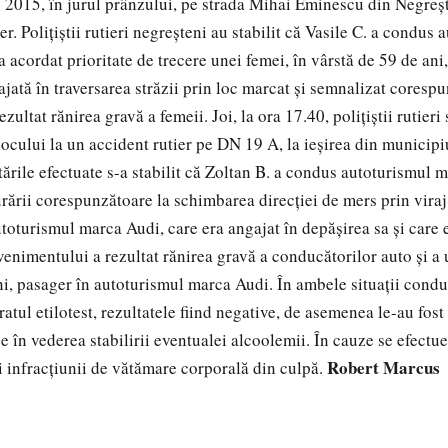
 2015, în jurul prânzului, pe strada Mihai Eminescu din Negreşt
r. Poliţiştii rutieri negreşteni au stabilit că Vasile C. a condus 
 acordat prioritate de trecere unei femei, în vârstă de 59 de ani,
ajată în traversarea străzii prin loc marcat şi semnalizat coresp
zultat rănirea gravă a femeii. Joi, la ora 17.40, poliţiştii rutier
 locului la un accident rutier pe DN 19 A, la ieşirea din municip
ările efectuate s-a stabilit că Zoltan B. a condus autoturismul m
rării corespunzătoare la schimbarea direcţiei de mers prin viraj 
utoturismul marca Audi, care era angajat în depăşirea sa şi care
venimentului a rezultat rănirea gravă a conducătorilor auto şi a 
ni, pasager în autoturismul marca Audi. În ambele situaţii condu
aratul etilotest, rezultatele fiind negative, de asemenea le-au fos
e în vederea stabilirii eventualei alcoolemii. În cauze se efectu
Robert Marcus
i infracţiunii de vătămare corporală din culpă.