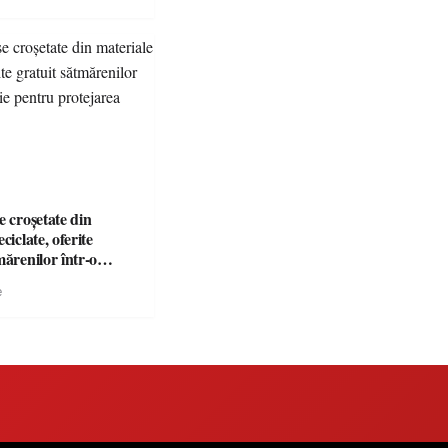
e croșetate din
ciclate, oferite
mărenilor într-o
entru protejarea
e