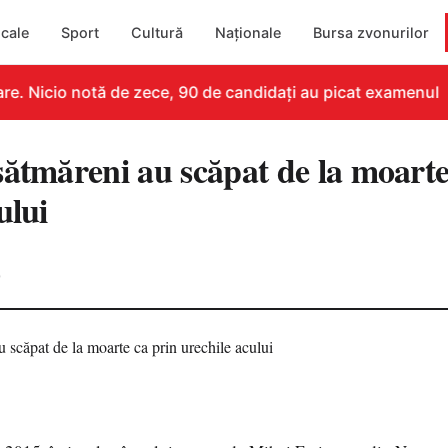
cale
Sport
Cultură
Naționale
Bursa zvonurilor
e. Nicio notă de zece, 90 de candidați au picat examenul
sătmăreni au scăpat de la moarte
ului
0