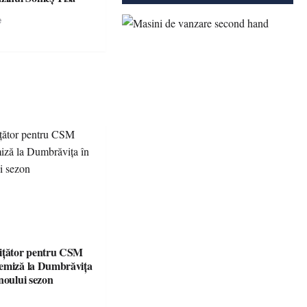
e
ițător pentru CSM
emiză la Dumbrăvița
noului sezon