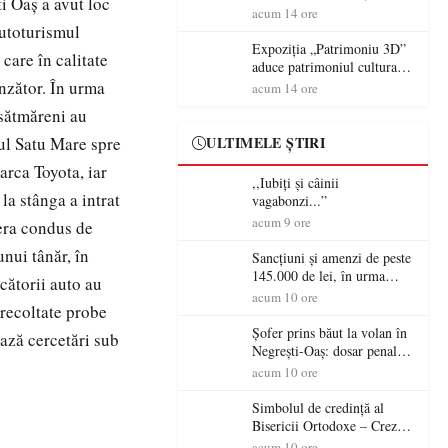
i Oaş a avut loc
controversă diplomatică
volanul unei autoutilitare
acum 14 ore
europeană ( partea a II-a)
neînmatriculate
autoturismul
Expoziția „Patrimoniu 3D”
 care în calitate
aduce patrimoniul cultural
în era digitală la Castelul
unzător. În urma
acum 14 ore
Károlyi din Carei
i sătmăreni au
iul Satu Mare spre
ULTIMELE ȘTIRI
arca Toyota, iar
,,Iubiți și câinii
la stânga a intrat
vagabonzi...”
acum 9 ore
 era condus de
unui tânăr, în
Sancțiuni și amenzi de peste
145.000 de lei, în urma
cătorii auto au
acțiunilor polițiștilor
acum 10 ore
t recoltate probe
sătmăreni
Șofer prins băut la volan în
ează cercetări sub
Negrești-Oaș: dosar penal
după un control al
acum 10 ore
polițiștilor
Simbolul de credinţă al
Bisericii Ortodoxe – Crezul
(3)
acum 10 ore