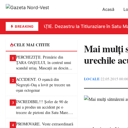
Acasă
Lo
EDUCAȚIE. Dezastru la Titluraziare în Satu Mar
BREAKING
Mai mulţi 
CELE MAI CITITE
urechile ac
PERCHEZIȚII. Primărie din
1
ȚARA OAȘULUI, în centrul unui
scandal uriaș. Mascații au descins
într-o anchetă privind presupuse
fraude de proporții
LOCALE
22.05.2015 00:0
•
ACCIDENT. O oșancă din
2
Negrești-Oaș a lovit pe trecere un
oșan octogenar
INCREDIBIL!!! Șofer de 90 de
3
ani a produs un accident pe o
trecere de pietoni din Satu Mare. O
femeie a ajuns la spital
PROMOVARE. Veste extraordinară
4