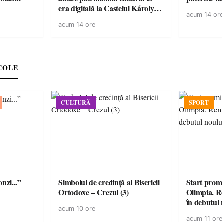
era digitală la Castelul Károlyi
acum 14 or
din Carei
acum 14 ore
COLE
CULTURĂ
SPORT
onzi...”
Simbolul de credinţă al Bisericii
Start prom
Ortodoxe – Crezul (3)
Olimpia. R
în debutul 
acum 10 ore
acum 11 ore