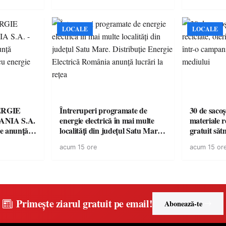
LOCALE
LOCALE
ERGIE
Întreruperi programate de
30 de sacoș
NIA S.A.
energie electrică în mai multe
materiale re
re anunţă
localități din județul Satu Mare.
gratuit săt
rii cu
Distribuție Energie Electrică
campanie p
acum 15 ore
acum 15 or
România anunță lucrări la rețea
mediului
Primește ziarul gratuit pe email!
Abonează-te