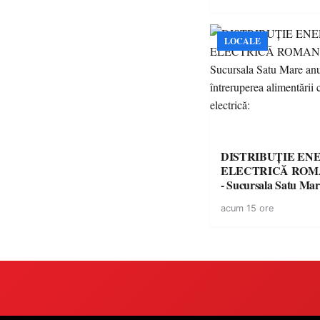
LOCALE
DISTRIBUȚIE EN
ELECTRICĂ ROMA
- Sucursala Satu Ma
întreruperea alimentă
acum 15 ore
energie electrică: