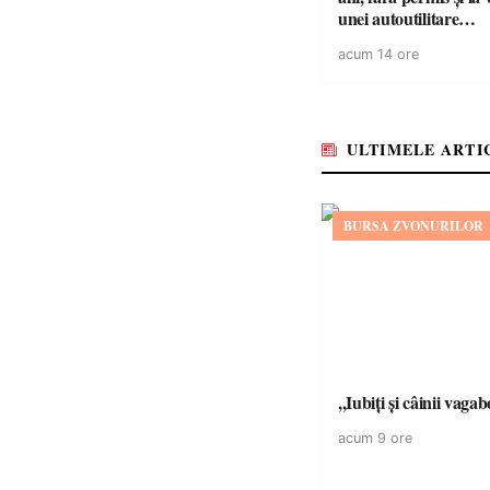
unei autoutilitare
neînmatriculate
acum 14 ore
ULTIMELE ARTI
BURSA ZVONURILOR
,,Iubiți și câinii vagab
acum 9 ore