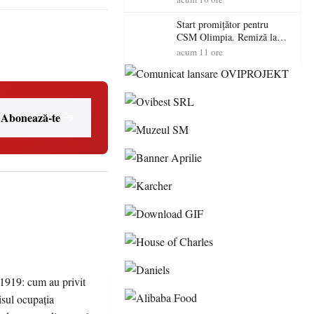
Start promițător pentru
CSM Olimpia. Remiză la
Dumbrăvița în debutul
acum 11 ore
noului sezon
Abonează-te