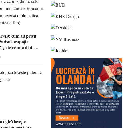
1919: cum au privit
Parisul ocupația
 și de ce una dintre
i victorii militare ale
e
 devenit o
ă diplomatică
 partea a II-a)
ologică lovește
azinul Someș-Tisa