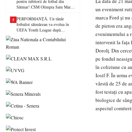
La data de 21 mai
pentru iubitorii de fotbal din
Sătmar! CSM Olimpia Satu Mare
un eveniment rutie
va juca în Liga a II-a
marca Ford şi nu a
PERFORMANȚĂ. Un tânăr
5
fotbalist sătmărean va evolua în
de pieton era ang
UEFA Youth League după
evenimentului a re
transferul la Farul Constanța
intervenit la faţa
Dorolţ. Din cercet
pe fondul neasigu
în coliziune cu a
Iosif F. În urma e
vârstă de 25 de a
fost testaţi cu ap
biologice de sâng
aspectul comiteri