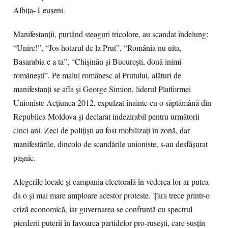
Albiţa- Leuşeni.
Manifestanţii, purtând steaguri tricolore, au scandat îndelung:
“Unire!”, “Jos hotarul de la Prut”, “România nu uita,
Basarabia e a ta”, “Chişinău şi Bucureşti, două inimi
româneşti”. Pe malul românesc al Prutului, alături de
manifestanţi se afla şi George Simion, liderul Platformei
Unioniste Acţiunea 2012, expulzat înainte cu o săptămână din
Republica Moldova şi declarat indezirabil pentru următorii
cinci ani. Zeci de poliţişti au fost mobilizaţi în zonă, dar
manifestările, dincolo de scandările unioniste, s-au desfăşurat
paşnic.
Alegerile locale şi campania electorală în vederea lor ar putea
da o şi mai mare amploare acestor proteste. Ţara trece printr-o
criză economică, iar guvernarea se confruntă cu spectrul
pierderii puterii în favoarea partidelor pro-ruseşti, care susţin