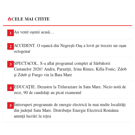
CELE MAI CITITE
Au venit oșenii acasă…
1
ACCIDENT. O oșancă din Negrești-Oaș a lovit pe trecere un oșan
2
octogenar
SPECTACOL. S-a aflat programul complet al Sărbătorii
3
Castanelor 2026! Andra, Paraziții, Irina Rimes, Killa Fonic, Zdob
și Zdub și Fuego vin la Baia Mare
EDUCAȚIE. Dezastru la Titluraziare în Satu Mare. Nicio notă de
4
zece, 90 de candidați au picat examenul
Întreruperi programate de energie electrică în mai multe localități
5
din județul Satu Mare. Distribuție Energie Electrică România
anunță lucrări la rețea