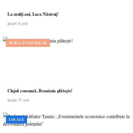
La mulţi ani, Luca Năstruţ!
acum 5 ore
BURSA ZVONURILOR
Clujul consumă, România plătește!
acum 17 ore
LOCALE