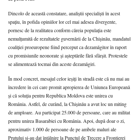
Dincolo de această constatare, analiştii specialişti în acest
spaţiu, în pofida opiniilor lor cel mai adesea divergente,
pornesc de la realitatea conform căreia populaţia este
nemulţumită de rezultatele guvernării de la Chişinău, mandatul
coaliţiei proeuropene fiind perceput ca dezamăgitor în raport
cu promisiunile neonorate şi aşteptările fără sfârşit. Protestele
se alimentează tocmai din aceste dezamăgiri.
În mod concret, mesajul celor ieşiţi în stradă este că nu mai au
încredere în cei care promit apropierea de Uniunea Europeană
şi că soluţia pentru Republica Moldova este unirea cu
România. Astfel, de curând, la Chişinău a avut loc un miting
de amploare. Au participat 25.000 de persoane, care au militat
pentru unirea Basarabiei cu România. Apoi, după doar o zi,
aproximativ 1.000 de persoane de pe ambele maluri ale
Prutului şi-au dat întâlnire la Punctul de Trecere a Frontierei