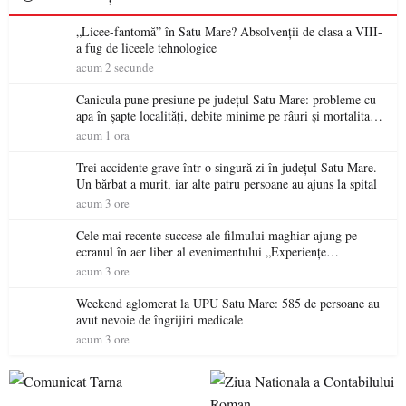
„Licee-fantomă” în Satu Mare? Absolvenții de clasa a VIII-
a fug de liceele tehnologice
acum 2 secunde
Canicula pune presiune pe județul Satu Mare: probleme cu
apa în șapte localități, debite minime pe râuri și mortalitate
piscicolă la Lacul Călinești
acum 1 ora
Trei accidente grave într-o singură zi în județul Satu Mare.
Un bărbat a murit, iar alte patru persoane au ajuns la spital
acum 3 ore
Cele mai recente succese ale filmului maghiar ajung pe
ecranul în aer liber al evenimentului „Experiențe
cinematografice Partium”
acum 3 ore
Weekend aglomerat la UPU Satu Mare: 585 de persoane au
avut nevoie de îngrijiri medicale
acum 3 ore