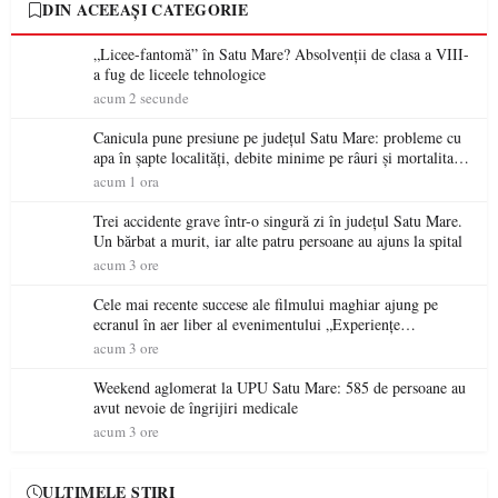
DIN ACEEAȘI CATEGORIE
„Licee-fantomă” în Satu Mare? Absolvenții de clasa a VIII-
a fug de liceele tehnologice
acum 2 secunde
Canicula pune presiune pe județul Satu Mare: probleme cu
apa în șapte localități, debite minime pe râuri și mortalitate
piscicolă la Lacul Călinești
acum 1 ora
Trei accidente grave într-o singură zi în județul Satu Mare.
Un bărbat a murit, iar alte patru persoane au ajuns la spital
acum 3 ore
Cele mai recente succese ale filmului maghiar ajung pe
ecranul în aer liber al evenimentului „Experiențe
cinematografice Partium”
acum 3 ore
Weekend aglomerat la UPU Satu Mare: 585 de persoane au
avut nevoie de îngrijiri medicale
acum 3 ore
ULTIMELE ȘTIRI