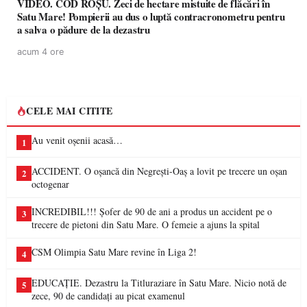
VIDEO. COD ROȘU. Zeci de hectare mistuite de flăcări în
Satu Mare! Pompierii au dus o luptă contracronometru pentru
a salva o pădure de la dezastru
acum 4 ore
CELE MAI CITITE
Au venit oșenii acasă…
1
ACCIDENT. O oșancă din Negrești-Oaș a lovit pe trecere un oșan
2
octogenar
INCREDIBIL!!! Șofer de 90 de ani a produs un accident pe o
3
trecere de pietoni din Satu Mare. O femeie a ajuns la spital
CSM Olimpia Satu Mare revine în Liga 2!
4
EDUCAȚIE. Dezastru la Titluraziare în Satu Mare. Nicio notă de
5
zece, 90 de candidați au picat examenul