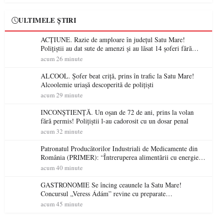
ULTIMELE ȘTIRI
ACȚIUNE. Razie de amploare în județul Satu Mare!
Polițiștii au dat sute de amenzi și au lăsat 14 șoferi fără
permis într-o singură zi
acum 26 minute
ALCOOL. Șofer beat criță, prins în trafic la Satu Mare!
Alcoolemie uriașă descoperită de polițiști
acum 29 minute
INCONȘTIENȚĂ. Un oșan de 72 de ani, prins la volan
fără permis! Polițiștii l-au cadorosit cu un dosar penal
acum 32 minute
Patronatul Producătorilor Industriali de Medicamente din
România (PRIMER): “Întreruperea alimentării cu energie
electrică a fabricilor de medicamente va pune în pericol
acum 40 minute
accesul pacienților la medicamente esențiale
GASTRONOMIE Se încing ceaunele la Satu Mare!
Concursul „Veress Ádám” revine cu preparate
spectaculoase, premii și un jurat de renume
acum 45 minute