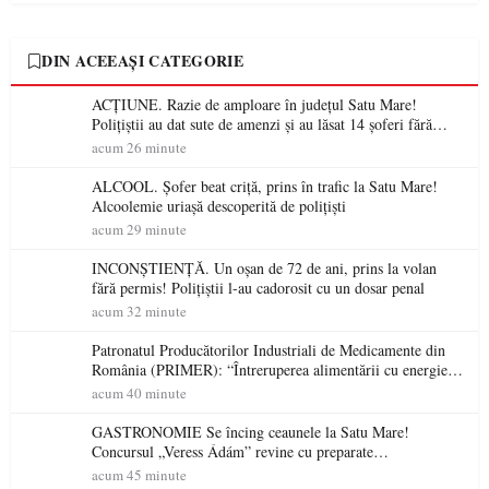
DIN ACEEAȘI CATEGORIE
ACȚIUNE. Razie de amploare în județul Satu Mare!
Polițiștii au dat sute de amenzi și au lăsat 14 șoferi fără
permis într-o singură zi
acum 26 minute
ALCOOL. Șofer beat criță, prins în trafic la Satu Mare!
Alcoolemie uriașă descoperită de polițiști
acum 29 minute
INCONȘTIENȚĂ. Un oșan de 72 de ani, prins la volan
fără permis! Polițiștii l-au cadorosit cu un dosar penal
acum 32 minute
Patronatul Producătorilor Industriali de Medicamente din
România (PRIMER): “Întreruperea alimentării cu energie
electrică a fabricilor de medicamente va pune în pericol
acum 40 minute
accesul pacienților la medicamente esențiale
GASTRONOMIE Se încing ceaunele la Satu Mare!
Concursul „Veress Ádám” revine cu preparate
spectaculoase, premii și un jurat de renume
acum 45 minute