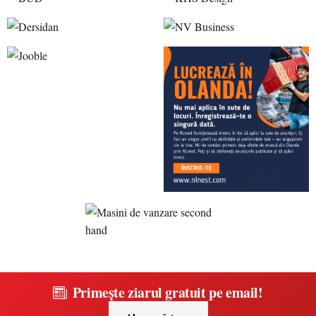
Primește ziarul gratuit pe email!