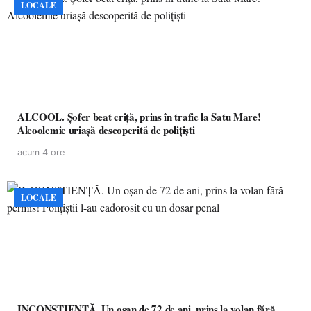
LOCALE
ALCOOL. Șofer beat criță, prins în trafic la Satu Mare!
Alcoolemie uriașă descoperită de polițiști
acum 4 ore
LOCALE
INCONȘTIENȚĂ. Un oșan de 72 de ani, prins la volan fără