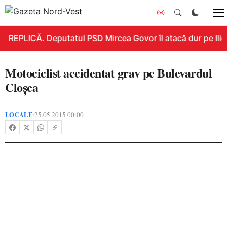
REPLICĂ. Deputatul PSD Mircea Govor îl atacă dur pe Ilie B
Motociclist accidentat grav pe Bulevardul
Cloşca
LOCALE
25.05.2015 00:00
•