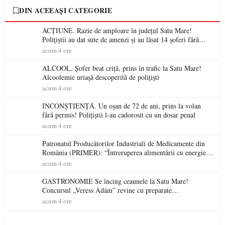
DIN ACEEAȘI CATEGORIE
ACȚIUNE. Razie de amploare în județul Satu Mare!
Polițiștii au dat sute de amenzi și au lăsat 14 șoferi fără
permis într-o singură zi
acum 4 ore
ALCOOL. Șofer beat criță, prins în trafic la Satu Mare!
Alcoolemie uriașă descoperită de polițiști
acum 4 ore
INCONȘTIENȚĂ. Un oșan de 72 de ani, prins la volan
fără permis! Polițiștii l-au cadorosit cu un dosar penal
acum 4 ore
Patronatul Producătorilor Industriali de Medicamente din
România (PRIMER): “Întreruperea alimentării cu energie
electrică a fabricilor de medicamente va pune în pericol
acum 4 ore
accesul pacienților la medicamente esențiale
GASTRONOMIE Se încing ceaunele la Satu Mare!
Concursul „Veress Ádám” revine cu preparate
spectaculoase, premii și un jurat de renume
acum 4 ore