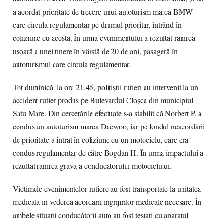
a acordat prioritate de trecere unui autoturism marca BMW
care circula regulamentar pe drumul prioritar, intrând în
coliziune cu acesta. În urma evenimentului a rezultat rănirea
uşoară a unei tinere în vârstă de 20 de ani, pasageră în
autoturismul care circula regulamentar.
Tot duminică, la ora 21.45, poliţiştii rutieri au intervenit la un
accident rutier produs pe Bulevardul Cloşca din municipiul
Satu Mare. Din cercetările efectuate s-a stabilit că Norbert P. a
condus un autoturism marca Daewoo, iar pe fondul neacordării
de prioritate a intrat în coliziune cu un motociclu, care era
condus regulamentar de către Bogdan H. În urma impactului a
rezultat rănirea gravă a conducătorului motociclului.
Victimele evenimentelor rutiere au fost transportate la unitatea
medicală în vederea acordării îngrijirilor medicale necesare. În
ambele situaţii conducătorii auto au fost testaţi cu aparatul