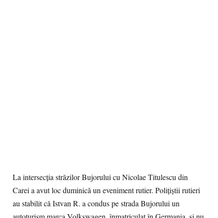
La intersecţia străzilor Bujorului cu Nicolae Titulescu din
Carei a avut loc duminică un eveniment rutier. Poliţiştii rutieri
au stabilit că Istvan R. a condus pe strada Bujorului un
autoturism marca Volkswagen, înmatriculat în Germania, şi nu