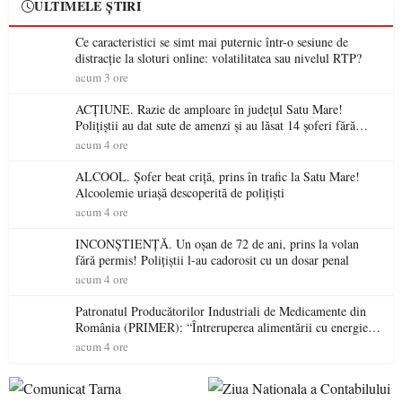
ULTIMELE ȘTIRI
Ce caracteristici se simt mai puternic într-o sesiune de
distracție la sloturi online: volatilitatea sau nivelul RTP?
acum 3 ore
ACȚIUNE. Razie de amploare în județul Satu Mare!
Polițiștii au dat sute de amenzi și au lăsat 14 șoferi fără
permis într-o singură zi
acum 4 ore
ALCOOL. Șofer beat criță, prins în trafic la Satu Mare!
Alcoolemie uriașă descoperită de polițiști
acum 4 ore
INCONȘTIENȚĂ. Un oșan de 72 de ani, prins la volan
fără permis! Polițiștii l-au cadorosit cu un dosar penal
acum 4 ore
Patronatul Producătorilor Industriali de Medicamente din
România (PRIMER): “Întreruperea alimentării cu energie
electrică a fabricilor de medicamente va pune în pericol
acum 4 ore
accesul pacienților la medicamente esențiale