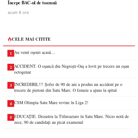
Începe BAC-ul de toamnă
acum 8 ore
CELE MAI CITITE
Au venit oșenii acasă…
1
ACCIDENT. O oșancă din Negrești-Oaș a lovit pe trecere un oșan
2
octogenar
INCREDIBIL!!! Șofer de 90 de ani a produs un accident pe o
3
trecere de pietoni din Satu Mare. O femeie a ajuns la spital
CSM Olimpia Satu Mare revine în Liga 2!
4
EDUCAȚIE. Dezastru la Titluraziare în Satu Mare. Nicio notă de
5
zece, 90 de candidați au picat examenul