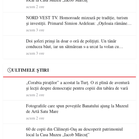
acum 2 ore
NORD VEST TV. Homoroade mizează pe tradiție, turism
și investiții. Primarul Simion Ardelean: „Oțeloaia rămâne
un brand al Codrului”
acum 3 ore
Doi șoferi prinși în doar o oră de polițiști. Un tânăr
conducea băut, iar un sătmărean s-a urcat la volan cu
permisul suspendat
acum 3 ore
ULTIMELE ȘTIRI
„Corabia piraților” a acostat la Turț. O zi plină de aventură
și lecții despre democrație pentru copiii din tabăra de vară
acum 2 ore
Fotografiile care spun poveștile Banatului ajung la Muzeul
de Artă Satu Mare
acum 2 ore
60 de copii din Călinești-Oaș au descoperit patrimoniul
local la Casa Muzeu „Iacob Mărcuț”