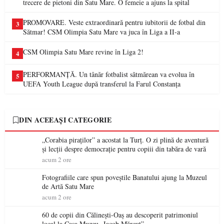
trecere de pietoni din Satu Mare. O femeie a ajuns la spital
PROMOVARE. Veste extraordinară pentru iubitorii de fotbal din
3
Sătmar! CSM Olimpia Satu Mare va juca în Liga a II-a
CSM Olimpia Satu Mare revine în Liga 2!
4
PERFORMANȚĂ. Un tânăr fotbalist sătmărean va evolua în
5
UEFA Youth League după transferul la Farul Constanța
DIN ACEEAȘI CATEGORIE
„Corabia piraților” a acostat la Turț. O zi plină de aventură
și lecții despre democrație pentru copiii din tabăra de vară
acum 2 ore
Fotografiile care spun poveștile Banatului ajung la Muzeul
de Artă Satu Mare
acum 2 ore
60 de copii din Călinești-Oaș au descoperit patrimoniul
local la Casa Muzeu „Iacob Mărcuț”