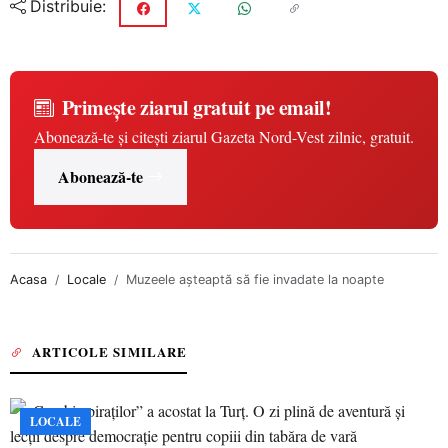
Distribuie:
Primește ziarul gratuit pe email!
Abonează-te și citești ziarul Gazeta Nord-Vest zilnic, gratuit.
Abonează-te
Acasa
Locale
Muzeele aşteaptă să fie invadate la noapte
ARTICOLE SIMILARE
LOCALE