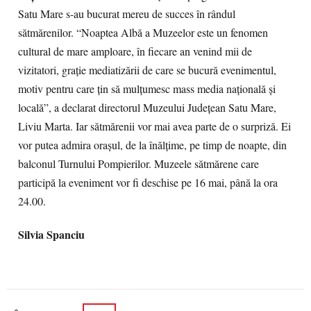
Satu Mare s-au bucurat mereu de succes în rândul
sătmărenilor. “Noaptea Albă a Muzeelor este un fenomen
cultural de mare amploare, în fiecare an venind mii de
vizitatori, graţie mediatizării de care se bucură evenimentul,
motiv pentru care ţin să mulţumesc mass media naţională şi
locală”, a declarat directorul Muzeului Județean Satu Mare,
Liviu Marta. Iar sătmărenii vor mai avea parte de o surpriză. Ei
vor putea admira orașul, de la înălțime, pe timp de noapte, din
balconul Turnului Pompierilor. Muzeele sătmărene care
participă la eveniment vor fi deschise pe 16 mai, până la ora
24.00.
Silvia Spanciu