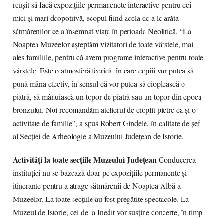
reușit să facă expozițiile permanenete interactive pentru cei
mici și mari deopotrivă, scopul fiind acela de a le arăta
sătmărenilor ce a însemnat viața în perioada Neolitică. “La
Noaptea Muzeelor aşteptăm vizitatori de toate vârstele, mai
ales familiile, pentru că avem programe interactive pentru toate
vârstele. Este o atmosferă feerică, în care copiii vor putea să
pună mâna efectiv, în sensul că vor putea să cioplească o
piatră, să mânuiască un topor de piatră sau un topor din epoca
bronzului. Noi recomandăm atelierul de cioplit pietre ca şi o
activitate de familie”, a spus Robert Gindele, în calitate de șef
al Secției de Arheologie a Muzeului Județean de Istorie.
Activităţi la toate secţiile Muzeului Judeţean
Conducerea
instituției nu se bazează doar pe expozițiile permanente și
itinerante pentru a atrage sătmărenii de Noaptea Albă a
Muzeelor. La toate secțiile au fost pregătite spectacole. La
Muzeul de Istorie, cei de la Inedit vor susține concerte, în timp