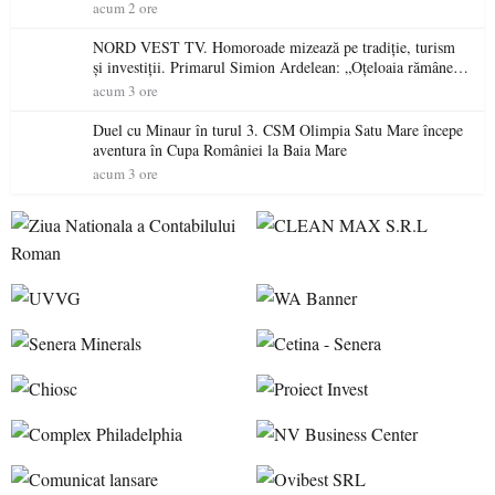
acum 2 ore
NORD VEST TV. Homoroade mizează pe tradiție, turism
și investiții. Primarul Simion Ardelean: „Oțeloaia rămâne
un brand al Codrului”
acum 3 ore
Duel cu Minaur în turul 3. CSM Olimpia Satu Mare începe
aventura în Cupa României la Baia Mare
acum 3 ore