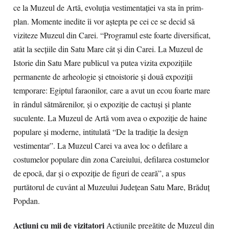
ce la Muzeul de Artă, evoluția vestimentației va sta în prim-
plan. Momente inedite îi vor aștepta pe cei ce se decid să
viziteze Muzeul din Carei. “Programul este foarte diversificat,
atât la secţiile din Satu Mare cât şi din Carei. La Muzeul de
Istorie din Satu Mare publicul va putea vizita expoziţiile
permanente de arheologie şi etnoistorie şi două expoziţii
temporare: Egiptul faraonilor, care a avut un ecou foarte mare
în rândul sătmărenilor, şi o expoziţie de cactuşi şi plante
suculente. La Muzeul de Artă vom avea o expoziţie de haine
populare şi moderne, intitulată “De la tradiţie la design
vestimentar”. La Muzeul Carei va avea loc o defilare a
costumelor populare din zona Careiului, defilarea costumelor
de epocă, dar şi o expoziţie de figuri de ceară”, a spus
purtătorul de cuvânt al Muzeului Județean Satu Mare, Brăduţ
Popdan.
Acţiuni cu mii de vizitatori
Acțiunile pregătite de Muzeul din