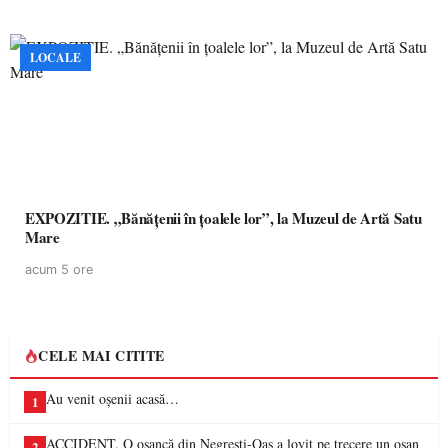
LOCALE
EXPOZITIE. „Bănățenii în țoalele lor”, la Muzeul de Artă Satu
Mare
acum 5 ore
CELE MAI CITITE
Au venit oșenii acasă…
1
ACCIDENT. O oșancă din Negrești-Oaș a lovit pe trecere un oșan
2