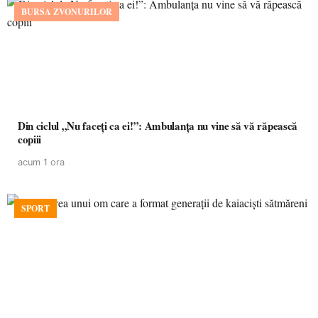
BURSA ZVONURILOR
Din ciclul „Nu faceți ca ei!”: Ambulanța nu vine să vă răpească
copiii
acum 1 ora
SPORT