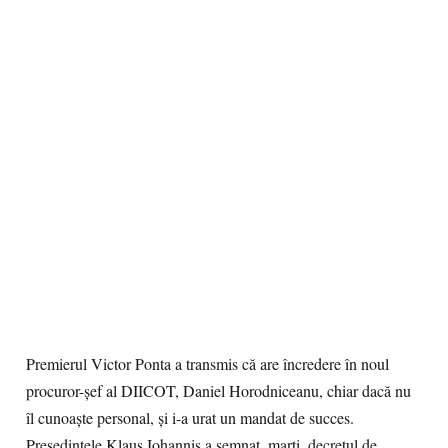
Premierul Victor Ponta a transmis că are încredere în noul
procuror-şef al DIICOT, Daniel Horodniceanu, chiar dacă nu
îl cunoaşte personal, şi i-a urat un mandat de succes.
Preşedintele Klaus Iohannis a semnat, marţi, decretul de