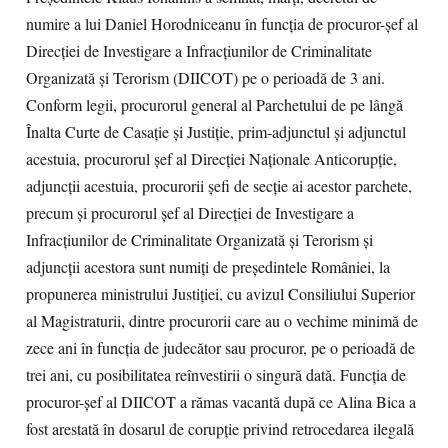
numire a lui Daniel Horodniceanu în funcţia de procuror-şef al
Direcţiei de Investigare a Infracţiunilor de Criminalitate
Organizată şi Terorism (DIICOT) pe o perioadă de 3 ani.
Conform legii, procurorul general al Parchetului de pe lângă
Înalta Curte de Casaţie şi Justiţie, prim-adjunctul şi adjunctul
acestuia, procurorul şef al Direcţiei Naţionale Anticorupţie,
adjuncţii acestuia, procurorii şefi de secţie ai acestor parchete,
precum şi procurorul şef al Direcţiei de Investigare a
Infracţiunilor de Criminalitate Organizată şi Terorism şi
adjuncţii acestora sunt numiţi de preşedintele României, la
propunerea ministrului Justiţiei, cu avizul Consiliului Superior
al Magistraturii, dintre procurorii care au o vechime minimă de
zece ani în funcţia de judecător sau procuror, pe o perioadă de
trei ani, cu posibilitatea reînvestirii o singură dată. Funcţia de
procuror-şef al DIICOT a rămas vacantă după ce Alina Bica a
fost arestată în dosarul de corupţie privind retrocedarea ilegală