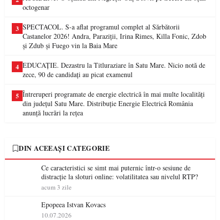
octogenar
SPECTACOL. S-a aflat programul complet al Sărbătorii
3
Castanelor 2026! Andra, Paraziții, Irina Rimes, Killa Fonic, Zdob
și Zdub și Fuego vin la Baia Mare
EDUCAȚIE. Dezastru la Titluraziare în Satu Mare. Nicio notă de
4
zece, 90 de candidați au picat examenul
Întreruperi programate de energie electrică în mai multe localități
5
din județul Satu Mare. Distribuție Energie Electrică România
anunță lucrări la rețea
DIN ACEEAȘI CATEGORIE
Ce caracteristici se simt mai puternic într-o sesiune de
distracție la sloturi online: volatilitatea sau nivelul RTP?
acum 3 zile
Epopeea Istvan Kovacs
10.07.2026