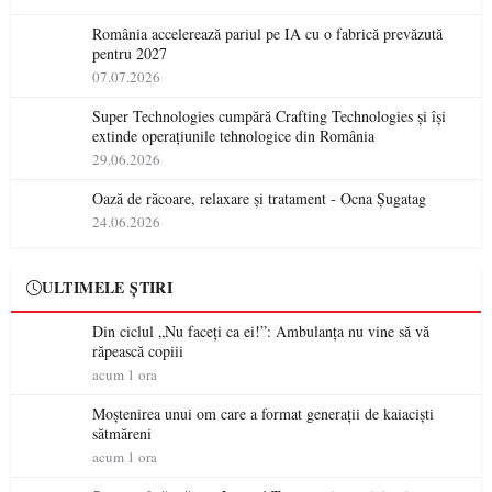
România accelerează pariul pe IA cu o fabrică prevăzută
pentru 2027
07.07.2026
Super Technologies cumpără Crafting Technologies și își
extinde operațiunile tehnologice din România
29.06.2026
Oază de răcoare, relaxare și tratament - Ocna Șugatag
24.06.2026
ULTIMELE ȘTIRI
Din ciclul „Nu faceți ca ei!”: Ambulanța nu vine să vă
răpească copiii
acum 1 ora
Moștenirea unui om care a format generații de kaiaciști
sătmăreni
acum 1 ora