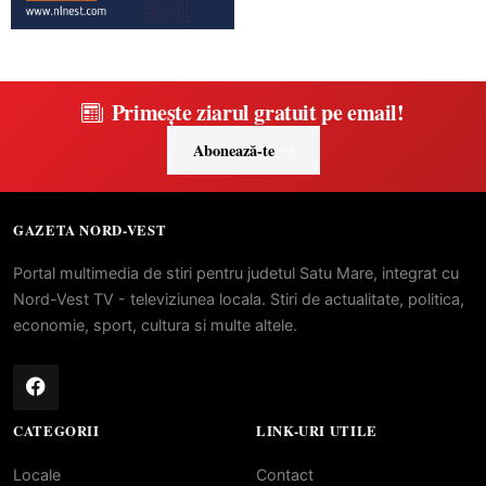
Primește ziarul gratuit pe email!
Abonează-te
GAZETA NORD-VEST
Portal multimedia de stiri pentru judetul Satu Mare, integrat cu
Nord-Vest TV - televiziunea locala. Stiri de actualitate, politica,
economie, sport, cultura si multe altele.
CATEGORII
LINK-URI UTILE
Locale
Contact