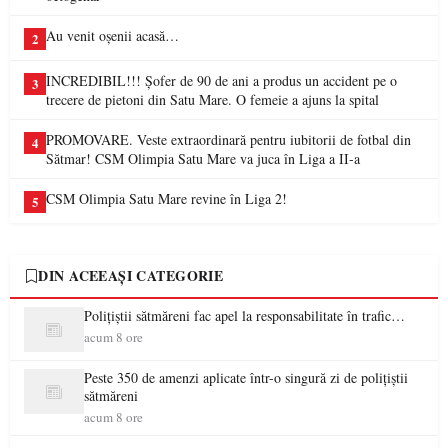
Au venit oșenii acasă…
2
INCREDIBIL!!! Șofer de 90 de ani a produs un accident pe o
3
trecere de pietoni din Satu Mare. O femeie a ajuns la spital
PROMOVARE. Veste extraordinară pentru iubitorii de fotbal din
4
Sătmar! CSM Olimpia Satu Mare va juca în Liga a II-a
CSM Olimpia Satu Mare revine în Liga 2!
5
DIN ACEEAȘI CATEGORIE
Polițiștii sătmăreni fac apel la responsabilitate în trafic…
acum 8 ore
Peste 350 de amenzi aplicate într-o singură zi de polițiștii
sătmăreni
acum 8 ore