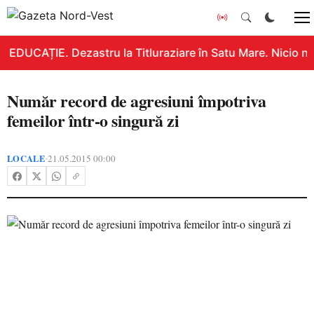
EDUCAȚIE. Dezastru la Titluraziare în Satu Mare. Nicio no
Număr record de agresiuni împotriva
femeilor într-o singură zi
LOCALE
21.05.2015 00:00
•