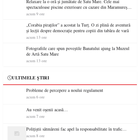
Relaxare la o oră și jumătate de Satu Mare. Cele mai
spectaculoase piscine exterioare cu cazare din Maramureș,
ideale pentru o escapadă de vară
acum 9 ore
„Corabia piraților” a acostat la Turț. O zi plină de aventură
și lecții despre democrație pentru copiii din tabăra de vară
acum 13 ore
Fotografiile care spun poveștile Banatului ajung la Muzeul
de Artă Satu Mare
acum 13 ore
ULTIMELE ȘTIRI
Probleme de percepere a noului regulament
acum 6 ore
Au venit oșenii acasă…
acum 7 ore
Polițiștii sătmăreni fac apel la responsabilitate în trafic…
acum 8 ore