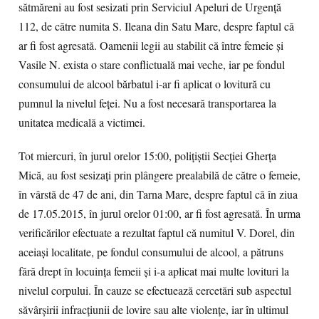
sătmăreni au fost sesizati prin Serviciul Apeluri de Urgenţă
112, de către numita S. Ileana din Satu Mare, despre faptul că
ar fi fost agresată. Oamenii legii au stabilit că între femeie şi
Vasile N. exista o stare conflictuală mai veche, iar pe fondul
consumului de alcool bărbatul i-ar fi aplicat o lovitură cu
pumnul la nivelul feţei. Nu a fost necesară transportarea la
unitatea medicală a victimei.
Tot miercuri, în jurul orelor 15:00, poliţiştii Secţiei Gherţa
Mică, au fost sesizaţi prin plângere prealabilă de către o femeie,
în vârstă de 47 de ani, din Tarna Mare, despre faptul că în ziua
de 17.05.2015, în jurul orelor 01:00, ar fi fost agresată. În urma
verificărilor efectuate a rezultat faptul că numitul V. Dorel, din
aceiaşi localitate, pe fondul consumului de alcool, a pătruns
fără drept în locuinţa femeii şi i-a aplicat mai multe lovituri la
nivelul corpului. În cauze se efectuează cercetări sub aspectul
săvârşirii infracţiunii de lovire sau alte violenţe, iar în ultimul