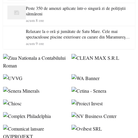
Peste 350 de amenzi aplicate într-o singură zi de polițiștii
sătmăreni
acum 8 ore
Relaxare la o oră și jumătate de Satu Mare. Cele mai
spectaculoase piscine exterioare cu cazare din Maramureș,
ideale pentru o escapadă de vară
acum 9 ore