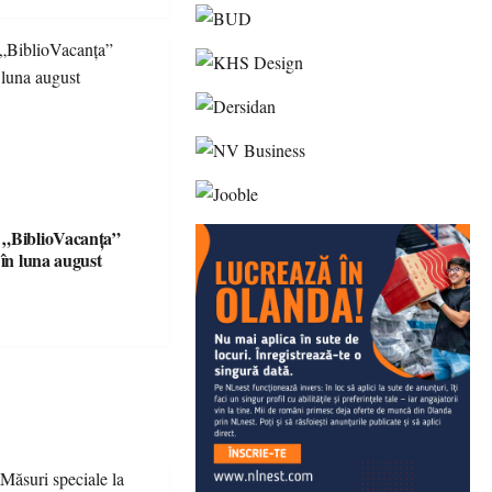
 „BiblioVacanța”
 în luna august