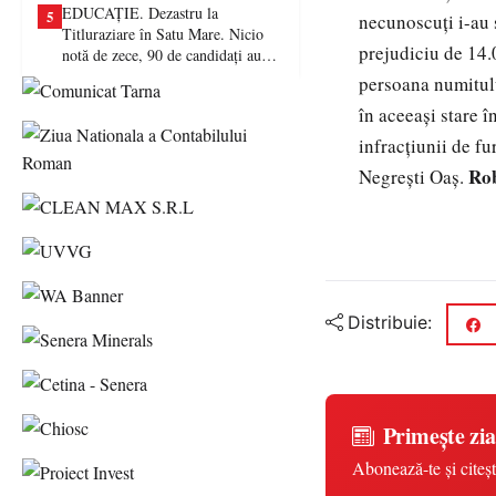
EDUCAȚIE. Dezastru la
5
necunoscuți i-au 
Titluraziare în Satu Mare. Nicio
prejudiciu de 14.0
notă de zece, 90 de candidați au
picat examenul
persoana numitulu
în aceeași stare î
infracțiunii de fu
Ro
Negrești Oaș.
Distribuie:
Primește zia
Abonează-te și citeșt