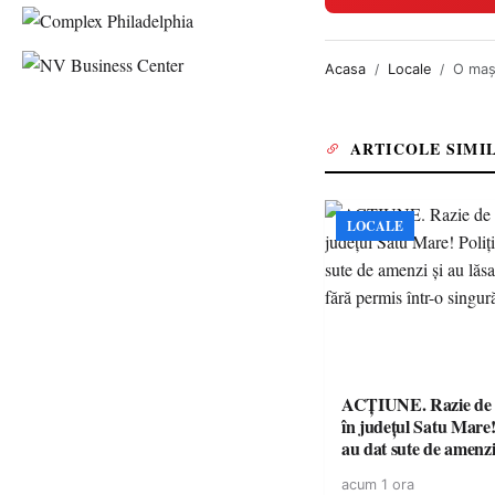
Acasa
Locale
O maşi
ARTICOLE SIMI
LOCALE
ACȚIUNE. Razie de 
în județul Satu Mare! P
au dat sute de amenzi 
14 șoferi fără permis 
acum 1 ora
singură zi