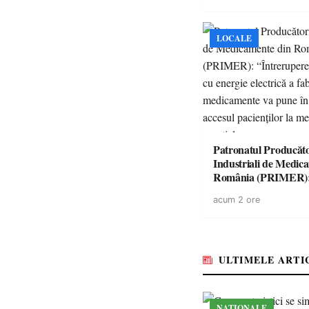
LOCALE
Patronatul Producăto
Industriali de Medic
România (PRIMER)
“Întreruperea aliment
acum 2 ore
energie electrică a fab
medicamente va pune 
accesul pacienților la
medicamente esențial
ULTIMELE ARTI
NAȚIONALE