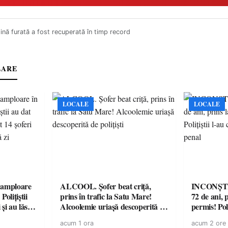
nă furată a fost recuperată în timp record
LARE
LOCALE
LOCALE
amploare
ALCOOL. Șofer beat criță,
INCONȘTI
olițiștii
prins în trafic la Satu Mare!
72 de ani, 
și au lăsat
Alcoolemie uriașă descoperită de
permis! Poli
într-o
polițiști
cu un dosa
acum 1 ora
acum 2 ore