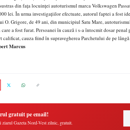
sustras din fața locuinței autoturismul marca Volkswagen Passa
00 lei. În urma investigațiilor efectuate, autorul faptei a fost ide
i O. Grigore, de 49 ani, din municipiul Satu Mare, autoturismul
n care a fost furat. Persoanei în cauză i s-a întocmit dosar penal
rt calificat, cauza fiind în supravegherea Parchetului de pe lâng
bert Marcus
rul gratuit pe email!
i ziarul Gazeta Nord-Vest zilnic, gratuit.