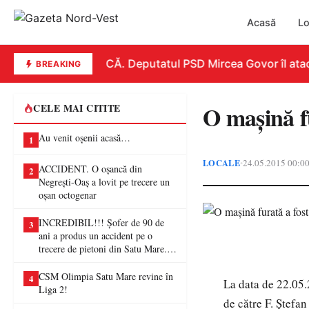
Acasă
Lo
REPLICĂ. Deputatul PSD Mircea Govor îl atacă d
BREAKING
O maşină f
CELE MAI CITITE
Au venit oșenii acasă…
1
LOCALE
24.05.2015 00:0
•
ACCIDENT. O oșancă din
2
Negrești-Oaș a lovit pe trecere un
oșan octogenar
INCREDIBIL!!! Șofer de 90 de
3
ani a produs un accident pe o
trecere de pietoni din Satu Mare. O
femeie a ajuns la spital
CSM Olimpia Satu Mare revine în
4
La data de 22.05.2
Liga 2!
de către F. Ștefa