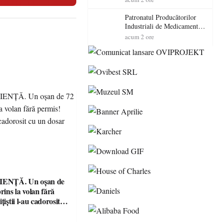
cadorosit cu un dosar penal
Patronatul Producătorilor
Industriali de Medicamente
din România (PRIMER):
acum 2 ore
“Întreruperea alimentării cu
energie electrică a fabricilor
de medicamente va pune în
pericol accesul pacienților la
medicamente esențiale
ENȚĂ. Un oșan de
prins la volan fără
țiștii l-au cadorosit
r penal