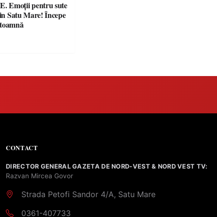
 Emoții pentru sute
din Satu Mare! Începe
 toamnă
CONTACT
DIRECTOR GENERAL GAZETA DE NORD-VEST & NORD VEST TV:
Razvan Mircea Govor
Strada Petofi Sandor 4/A, Satu Mare
0361-407733