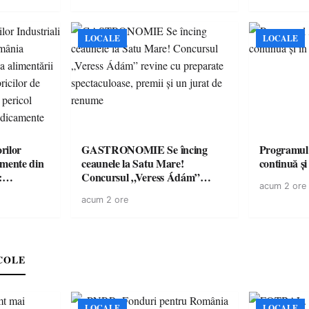
LOCALE
LOCALE
rilor
GASTRONOMIE Se încing
Programul
amente din
ceaunele la Satu Mare!
continuă și
:
Concursul „Veress Ádám”
acum 2 ore
ării cu
revine cu preparate
acum 2 ore
ricilor de
spectaculoase, premii și un jurat
în pericol
de renume
e
COLE
LOCALE
LOCALE