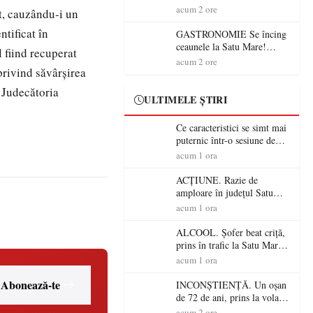
din România (PRIMER):
acum 2 ore
t, cauzându-i un
“Întreruperea alimentării cu
ntificat în
energie electrică a fabricilor
GASTRONOMIE Se încing
de medicamente va pune în
ceaunele la Satu Mare!
 fiind recuperat
pericol accesul pacienților la
Concursul „Veress Ádám”
acum 2 ore
medicamente esențiale
 privind săvârșirea
revine cu preparate
spectaculoase, premii și un
ă Judecătoria
jurat de renume
ULTIMELE ȘTIRI
Ce caracteristici se simt mai
puternic într-o sesiune de
distracție la sloturi online:
acum 1 ora
volatilitatea sau nivelul
RTP?
ACȚIUNE. Razie de
amploare în județul Satu
Mare! Polițiștii au dat sute
acum 1 ora
de amenzi și au lăsat 14
șoferi fără permis într-o
ALCOOL. Șofer beat criță,
singură zi
prins în trafic la Satu Mare!
Alcoolemie uriașă
acum 1 ora
descoperită de polițiști
Abonează-te
INCONȘTIENȚĂ. Un oșan
de 72 de ani, prins la volan
fără permis! Polițiștii l-au
acum 2 ore