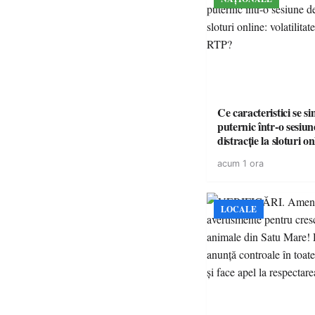
Ce caracteristici se s
puternic într-o sesiun
distracție la sloturi on
volatilitatea sau nive
acum 1 ora
LOCALE