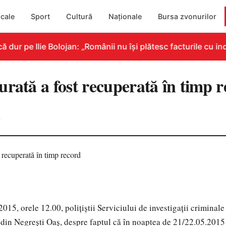
cale
Sport
Cultură
Naționale
Bursa zvonurilor
ur pe Ilie Bolojan: „Românii nu își plătesc facturile cu ind
urată a fost recuperată în timp 
0
015, orele 12.00, polițiștii Serviciului de investigații criminale 
n din Negrești Oaș, despre faptul că în noaptea de 21/22.05.2015