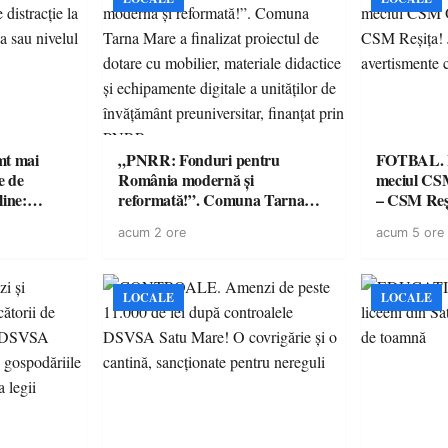
imt mai
„PNRR: Fonduri pentru
FOTBAL. Mă
e de
România modernă și
meciul CS
line:
reformată!”. Comuna Tarna
– CSM Reși
lul RTP?
Mare a finalizat proiectul de
avertisment
acum 2 ore
acum 5 ore
dotare cu mobilier, materiale
suporteri
didactice și echipamente digitale
a unităților de învățământ
preuniversitar, finanțat prin
LOCALE
LOCALE
PNRR