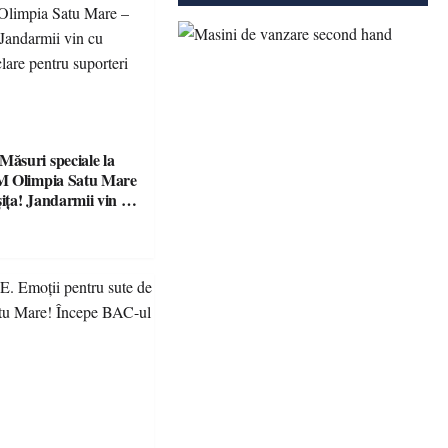
suri speciale la
M Olimpia Satu Mare
ța! Jandarmii vin cu
e clare pentru