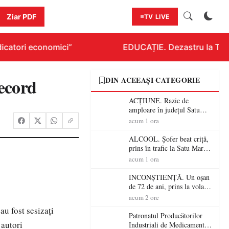
Ziar PDF
TV LIVE
icatori economici”
EDUCAȚIE. Dezastru la Titlur
record
DIN ACEEAȘI CATEGORIE
ACȚIUNE. Razie de
amploare în județul Satu
Mare! Polițiștii au dat sute
acum 1 ora
de amenzi și au lăsat 14
șoferi fără permis într-o
ALCOOL. Șofer beat criță,
singură zi
prins în trafic la Satu Mare!
Alcoolemie uriașă
acum 1 ora
descoperită de polițiști
INCONȘTIENȚĂ. Un oșan
de 72 de ani, prins la volan
fără permis! Polițiștii l-au
acum 2 ore
cadorosit cu un dosar penal
au fost sesizați
Patronatul Producătorilor
 autori
Industriali de Medicamente