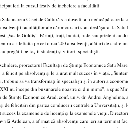
cipat ieri la cursul festiv de încheiere a facultăţii.
ă
Sala mare a Casei de Cultură s-a dovedit a fi neîncăpătoare la c
bsolvenţii facultăţilor ale căror cursuri s-au desfăşurat la Satu
est „Vasile Goldiş”. Părinţi, fraţi, bunici, rude sau prieteni au dor
pentru a-i felicita pe cei circa 200 absolvenţi, alături de cadre un
-au pregătit pe foştii studenţi şi viitorii specialişti.
schidere, prorectorul Facultăţii de Ştiinţe Economice Satu Mare, 
a felicit pe absolvenţi şi le-a urat mult succes în viaţă. „Suntem 
i, trebuie să vă transformaţi în specialişti şi în autori a economi
XXI nu începe din buzunarele noastre ci din inimă”, a spus Mi
i de Ştiinţe Economice Arad, conf. univ. dr. Andrei Anghelina, 
şi de felicitări din partea conducerii centrale a Universităţii, şi l
 succes la examenele de licenţă şi la examenele vieţii. Directoru
ilă Ardelean, a afirmat că absolvenţii care ieri au terminat fac