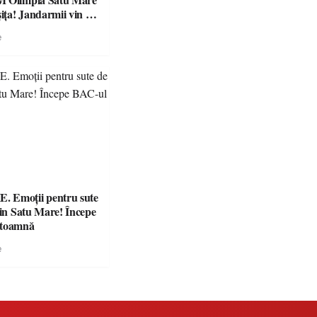
ța! Jandarmii vin cu
e clare pentru
e
 Emoții pentru sute
din Satu Mare! Începe
 toamnă
e