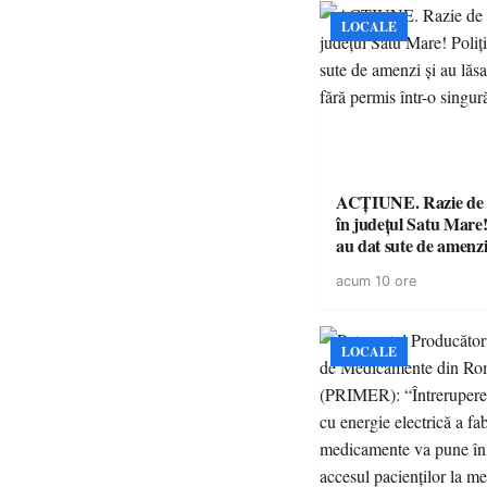
LOCALE
ACȚIUNE. Razie de 
în județul Satu Mare! P
au dat sute de amenzi 
14 șoferi fără permis 
acum 10 ore
singură zi
LOCALE