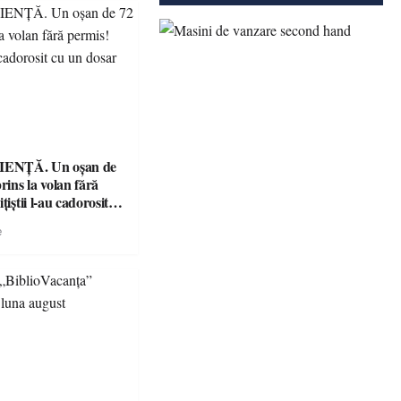
ENȚĂ. Un oșan de
prins la volan fără
țiștii l-au cadorosit
r penal
e