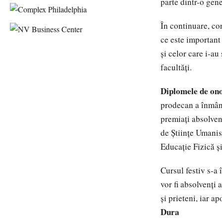
parte dintr-o gene
În continuare, con
ce este important 
şi celor care i-au
facultăţi.
Diplomele de on
prodecan a înmâna
premiaţi absolvenţ
de Ştiinţe Umanist
Educaţie Fizică şi
Cursul festiv s-a 
vor fi absolvenţi 
şi prieteni, iar a
Dura