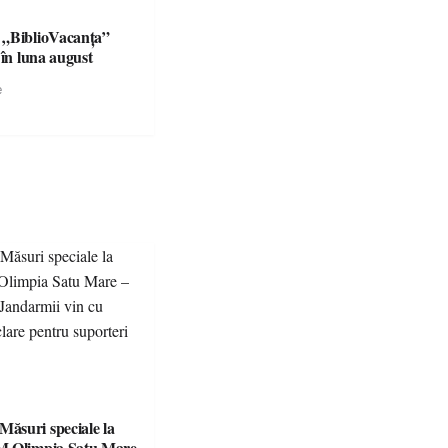
 „BiblioVacanța”
 în luna august
e
suri speciale la
M Olimpia Satu Mare