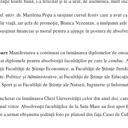
raţie foarte bună, i-a felicitat şi le-a urat, de asemenea, mult su
f. univ. dr. Marilena Popa a susţinut cursul festiv care a avut ca
în viaţă, iar şefa de promoţie, Bianca Vezentan, a mulţumit atât 
 susţinut financiar şi moral pentru a ajunge în postura de absolve
oare
Manifestarea a continuat cu înmânarea diplomelor de onoa
t diplomele pentru absolvenţii facultăţilor pe care le conduc. As
ii Facultăţii de Ştiinţe Economice, ai Facultăţii de Ştiinţe Juridic
e, Politice şi Administrative, ai Facultăţii de Ştiinţe ale Educaţi
 Sport şi ai Facultăţii de Ştiinţe ale Naturii, Inginerie şi Informa
încheiat cu înmânarea Cheii Universităţii celor din anul doi, care
anul viitor. Absolvenţii facultăţilor de la Satu Mare au fost apoi f
poi a urmat obişnuita şedinţă foto pe platoul din faţa Casei de Cu