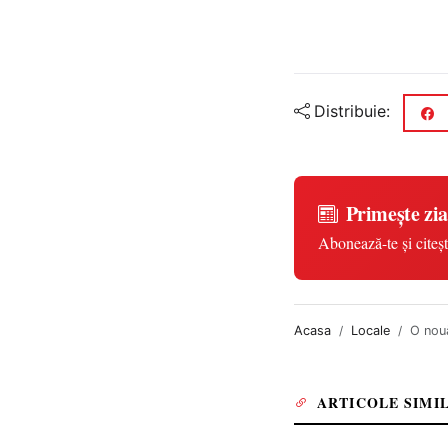
Distribuie:
Primește zia
Abonează-te și citeșt
Acasa
Locale
O nouă
ARTICOLE SIMI