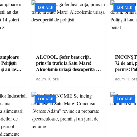
LOCALE
LOCALE
amploare
ALCOOL. Șofer beat criță,
INCONȘTI
olițiștii
prins în trafic la Satu Mare!
72 de ani, 
și au lăsat
Alcoolemie uriașă descoperită de
permis! Poli
într-o
polițiști
cu un dosa
acum 10 ore
acum 10 or
LOCALE
LOCALE