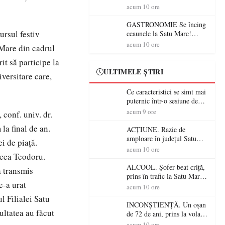
din România (PRIMER):
acum 10 ore
“Întreruperea alimentării cu
energie electrică a fabricilor
GASTRONOMIE Se încing
de medicamente va pune în
ursul festiv
ceaunele la Satu Mare!
pericol accesul pacienților la
Concursul „Veress Ádám”
acum 10 ore
 Mare din cadrul
medicamente esențiale
revine cu preparate
spectaculoase, premii și un
it să participe la
jurat de renume
ULTIMELE ȘTIRI
iversitare care,
Ce caracteristici se simt mai
puternic într-o sesiune de
distracție la sloturi online:
acum 9 ore
conf. univ. dr.
volatilitatea sau nivelul
la final de an.
RTP?
ACȚIUNE. Razie de
amploare în județul Satu
ei de piaţă.
Mare! Polițiștii au dat sute
acum 10 ore
rcea Teodoru.
de amenzi și au lăsat 14
șoferi fără permis într-o
ALCOOL. Șofer beat criță,
a transmis
singură zi
prins în trafic la Satu Mare!
e-a urat
Alcoolemie uriașă
acum 10 ore
descoperită de polițiști
l Filialei Satu
INCONȘTIENȚĂ. Un oșan
ultatea au făcut
de 72 de ani, prins la volan
fără permis! Polițiștii l-au
acum 10 ore