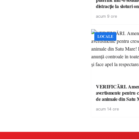
distracție la sloturi on
volatilitatea sau nive
acum 9 ore
LOCALE
VERIFICĂRI. Amenz
avertismente pentru c
de animale din Satu 
DSVSA anunță contro
acum 14 ore
toate gospodăriile și f
respectarea legii