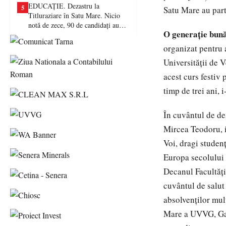
EDUCAȚIE. Dezastru la
5
Satu Mare au parti
Titluraziare în Satu Mare. Nicio
notă de zece, 90 de candidați au
O generaţie bun
picat examenul
organizat pentru a
Universităţii de V
acest curs festiv 
timp de trei ani, i
În cuvântul de de
Mircea Teodoru, i-
Voi, dragi studenţ
Europa secolului 
Decanul Facultăţi
cuvântul de salut 
absolvenţilor mult
Mare a UVVG, Gavr