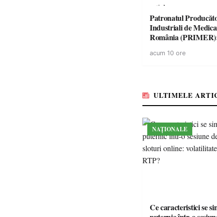
Patronatul Producăto
Industriali de Medic
România (PRIMER)
“Întreruperea aliment
acum 10 ore
energie electrică a fab
medicamente va pune 
accesul pacienților la
medicamente esențial
ULTIMELE ARTI
NAȚIONALE
Ce caracteristici se s
puternic într-o sesiun