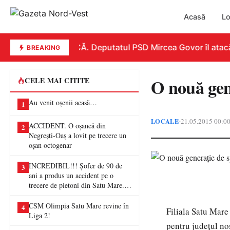
Acasă
Lo
REPLICĂ. Deputatul PSD Mircea Govor îl atacă dur
BREAKING
O nouă gen
CELE MAI CITITE
Au venit oșenii acasă…
1
LOCALE
21.05.2015 00:0
•
ACCIDENT. O oșancă din
2
Negrești-Oaș a lovit pe trecere un
oșan octogenar
INCREDIBIL!!! Șofer de 90 de
3
ani a produs un accident pe o
trecere de pietoni din Satu Mare. O
femeie a ajuns la spital
CSM Olimpia Satu Mare revine în
4
Filiala Satu Mare 
Liga 2!
pentru judeţul nos