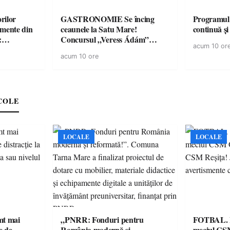
rilor
GASTRONOMIE Se încing
Programul
amente din
ceaunele la Satu Mare!
continuă și
:
Concursul „Veress Ádám”
acum 10 or
ării cu
revine cu preparate
acum 10 ore
ricilor de
spectaculoase, premii și un jurat
în pericol
de renume
e
COLE
LOCALE
LOCALE
imt mai
„PNRR: Fonduri pentru
FOTBAL. Mă
e de
România modernă și
meciul CS