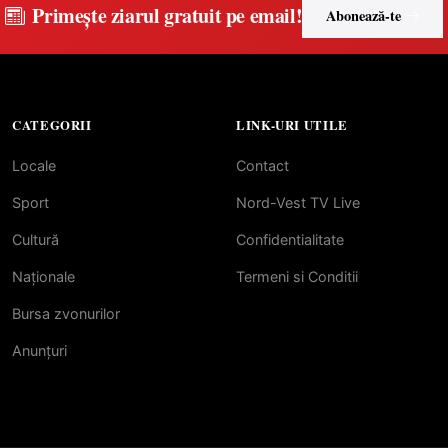
Primește ziarul gratuit pe email!
Abonează-te
CATEGORII
LINK-URI UTILE
Locale
Contact
Sport
Nord-Vest TV Live
Cultură
Confidentialitate
Naționale
Termeni si Conditii
Bursa zvonurilor
Anunțuri