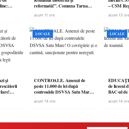
line:
reformată!”. Comuna Tarna
– CSM Reși
lul RTP?
Mare a finalizat proiectul de
avertisment
acum 11 ore
acum 13 or
dotare cu mobilier, materiale
suporteri
didactice și echipamente digitale
a unităților de învățământ
preuniversitar, finanțat prin
LOCALE
LOCALE
PNRR
i și
CONTROALE. Amenzi de
EDUCAȚIE.
rescătorii
peste 11.000 de lei după
de liceeni 
Mare!
controalele DSVSA Satu Mare!
BAC-ul de
ale în
O covrigărie și o cantină,
acum 14 ore
acum 14 or
ace apel la
sancționate pentru nereguli