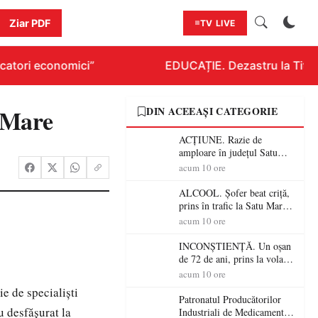
Ziar PDF
TV LIVE
atori economici”
EDUCAȚIE. Dezastru la Titlura
u Mare
DIN ACEEAȘI CATEGORIE
ACȚIUNE. Razie de
amploare în județul Satu
Mare! Polițiștii au dat sute
acum 10 ore
de amenzi și au lăsat 14
șoferi fără permis într-o
ALCOOL. Șofer beat criță,
singură zi
prins în trafic la Satu Mare!
Alcoolemie uriașă
acum 10 ore
descoperită de polițiști
INCONȘTIENȚĂ. Un oșan
de 72 de ani, prins la volan
fără permis! Polițiștii l-au
acum 10 ore
cadorosit cu un dosar penal
ie de specialişti
Patronatul Producătorilor
u desfăşurat la
Industriali de Medicamente