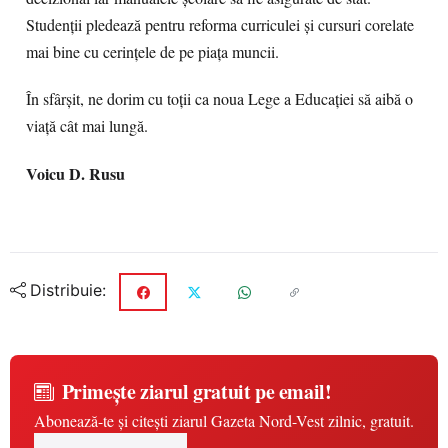
Studenţii pledează pentru reforma curriculei şi cursuri corelate
mai bine cu cerinţele de pe piaţa muncii.
În sfârşit, ne dorim cu toţii ca noua Lege a Educaţiei să aibă o
viaţă cât mai lungă.
Voicu D. Rusu
Distribuie:
Primește ziarul gratuit pe email!
Abonează-te și citești ziarul Gazeta Nord-Vest zilnic, gratuit.