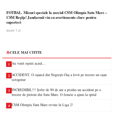
FOTBAL. Măsuri speciale la meciul CSM Olimpia Satu Mare –
CSM Reșița! Jandarmii vin cu avertismente clare pentru
suporteri
acum 1 zi
CELE MAI CITITE
Au venit oșenii acasă…
1
ACCIDENT. O oșancă din Negrești-Oaș a lovit pe trecere un oșan
2
octogenar
INCREDIBIL!!! Șofer de 90 de ani a produs un accident pe o
3
trecere de pietoni din Satu Mare. O femeie a ajuns la spital
CSM Olimpia Satu Mare revine în Liga 2!
4