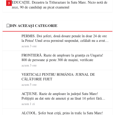
EDUCAȚIE. Dezastru la Titluraziare în Satu Mare. Nicio notă de
5
zece, 90 de candidați au picat examenul
DIN ACEEAȘI CATEGORIE
PERMIS. Doi șoferi, două dosare penale în doar 24 de ore
la Petea! Unul avea permisul suspendat, celălalt nu a avut
niciodată permis
acum 3 ore
FRONTIERĂ. Razie de amploare la granița cu Ungaria!
800 de persoane și peste 300 de mașini, verificate
acum 3 ore
VERTICALI PENTRU ROMÂNIA: JURNAL DE
CĂLĂTORIE FIJET
acum 5 ore
ACȚIUNE. Razie de amploare în județul Satu Mare!
Polițiștii au dat sute de amenzi și au lăsat 14 șoferi fără
permis într-o singură zi
acum 1 zi
ALCOOL. Șofer beat criță, prins în trafic la Satu Mare!