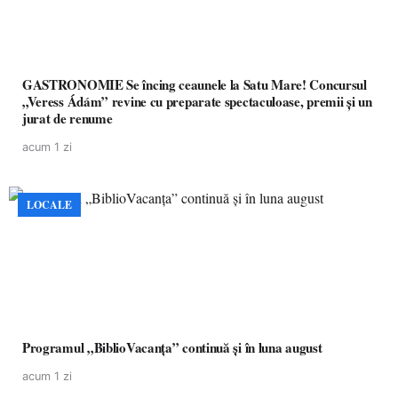
GASTRONOMIE Se încing ceaunele la Satu Mare! Concursul
„Veress Ádám” revine cu preparate spectaculoase, premii și un
jurat de renume
acum 1 zi
LOCALE
Programul „BiblioVacanța” continuă și în luna august
acum 1 zi