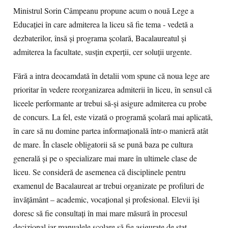
Ministrul Sorin Câmpeanu propune acum o nouă Lege a
Educaţiei în care admiterea la liceu să fie tema - vedetă a
dezbaterilor, însă şi programa şcolară, Bacalaureatul şi
admiterea la facultate, susţin experţii, cer soluţii urgente.
Fără a intra deocamdată în detalii vom spune că noua lege are
prioritar în vedere reorganizarea admiterii în liceu, în sensul că
liceele performante ar trebui să-şi asigure admiterea cu probe
de concurs. La fel, este vizată o programă şcolară mai aplicată,
în care să nu domine partea informaţională într-o manieră atât
de mare. În clasele obligatorii să se pună baza pe cultura
generală şi pe o specializare mai mare în ultimele clase de
liceu. Se consideră de asemenea că disciplinele pentru
examenul de Bacalaureat ar trebui organizate pe profiluri de
învăţământ – academic, vocaţional şi profesional. Elevii îşi
doresc să fie consultaţi în mai mare măsură în procesul
decizional iar manualele şcolare să fie asigurate de stat.