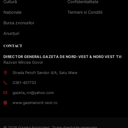
Cultură
Confidentialitate
Naționale
Termeni si Conditii
Bursa zvonurilor
Anunțuri
CONTACT
DIRECTOR GENERAL GAZETA DE NORD-VEST & NORD VEST TV:
Razvan Mircea Govor
Strada Petofi Sandor 4/A, Satu Mare
0361-407733
gazeta_nv@yahoo.com
www.gazetanord-vest.ro
© 2026 Gazeta Nord-Vest. Toate drepturile rezervate.