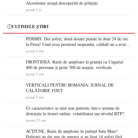
Alcoolemie uriașă descoperită de polițiști
acum 1 zi
ULTIMELE ȘTIRI
PERMIS. Doi șoferi, două dosare penale în doar 24 de ore
la Petea! Unul avea permisul suspendat, celălalt nu a avut
niciodată permis
acum 3 ore
FRONTIERĂ. Razie de amploare la granița cu Ungaria!
800 de persoane și peste 300 de mașini, verificate
acum 3 ore
VERTICALI PENTRU ROMÂNIA: JURNAL DE
CĂLĂTORIE FIJET
acum 5 ore
Ce caracteristici se simt mai puternic într-o sesiune de
distracție la sloturi online: volatilitatea sau nivelul RTP?
acum 23 ore
ACȚIUNE. Razie de amploare în județul Satu Mare!
Polițiștii au dat sute de amenzi și au lăsat 14 șoferi fără