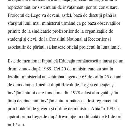
reprezentanţilor sistemului de învăţământ, pentru consultare.
Proiectul de Lege va deveni, astfel, bază de discuţii până la
sfârşitul lunii mai, ministerul urmând ca pe baza observaţiilor
primite de la sindicatele profesorilor de la organizaţiile de
studenţi şi elevi, de la Consiliul Naţional al Rectorilor şi
asociaţiile de părinţi, să lanseze oficial proiectul în luna iunie.
Este de menţionat faptul că Educaţia românească a intrat pe un
drum sinuos după 1989. Cei 20 de miniştri care au stat în
fotoliul ministerial au schimbat legea de 65 de ori în 25 de ani
de democraţie. Imediat după Revoluţie, Legea educaţiei şi
învăţământului care funcţiona din 1978 a fost abrogată, şi în
timp de cinci ani, învăţământul românesc a fost reglementat
prin hotărâri de guvern şi ordine de ministru. Abia în 1995 a
apărut prima Lege de după Revoluţie, modificată de 61 de ori
în 17 ani.