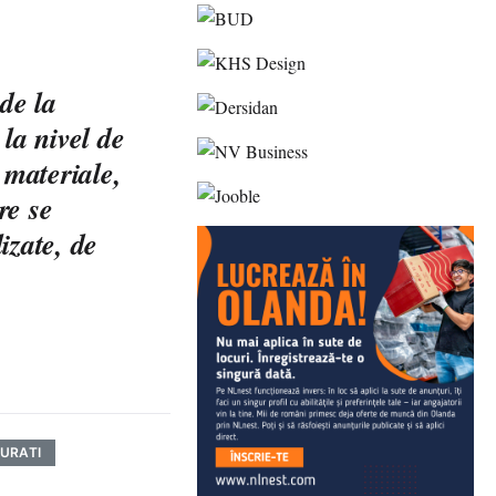
de la
la nivel de
 materiale,
re se
lizate, de
URATI