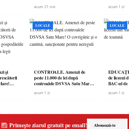
lul RTP?
Mare a finalizat proiectul de
avertisment
acum 21 ore
acum 1 zi
dotare cu mobilier, materiale
suporteri
didactice și echipamente digitale
a unităților de învățământ
preuniversitar, finanțat prin
LOCALE
LOCALE
PNRR
i și
CONTROALE. Amenzi de
EDUCAȚIE.
rescătorii
peste 11.000 de lei după
de liceeni 
Mare!
controalele DSVSA Satu Mare!
BAC-ul de
ale în
O covrigărie și o cantină,
acum 1 zi
acum 1 zi
ace apel la
sancționate pentru nereguli
Primește ziarul gratuit pe email!
Abonează-te