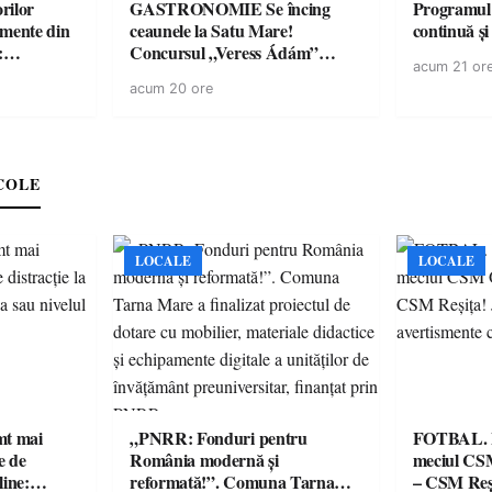
rilor
GASTRONOMIE Se încing
Programul
amente din
ceaunele la Satu Mare!
continuă și
:
Concursul „Veress Ádám”
acum 21 or
ării cu
revine cu preparate
acum 20 ore
ricilor de
spectaculoase, premii și un jurat
în pericol
de renume
e
COLE
LOCALE
LOCALE
imt mai
„PNRR: Fonduri pentru
FOTBAL. Mă
e de
România modernă și
meciul CS
line:
reformată!”. Comuna Tarna
– CSM Reși