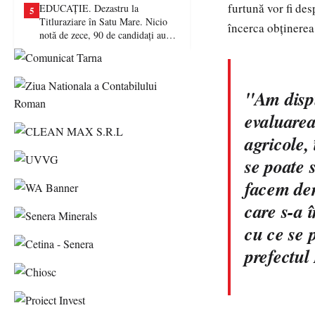
furtună vor fi des
EDUCAȚIE. Dezastru la
5
Titluraziare în Satu Mare. Nicio
încerca obţinerea
notă de zece, 90 de candidați au
picat examenul
"Am dispu
evaluarea
agricole,
se poate s
facem dem
care s-a 
cu ce se 
prefectu