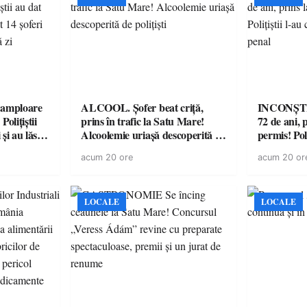
amploare
ALCOOL. Șofer beat criță,
INCONȘTI
olițiștii
prins în trafic la Satu Mare!
72 de ani, 
și au lăsat
Alcoolemie uriașă descoperită de
permis! Poli
într-o
polițiști
cu un dosa
acum 20 ore
acum 20 or
LOCALE
LOCALE