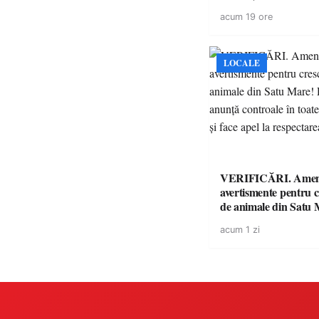
volatilitatea sau nive
acum 19 ore
LOCALE
VERIFICĂRI. Amenz
avertismente pentru c
de animale din Satu 
DSVSA anunță contro
acum 1 zi
toate gospodăriile și f
respectarea legii