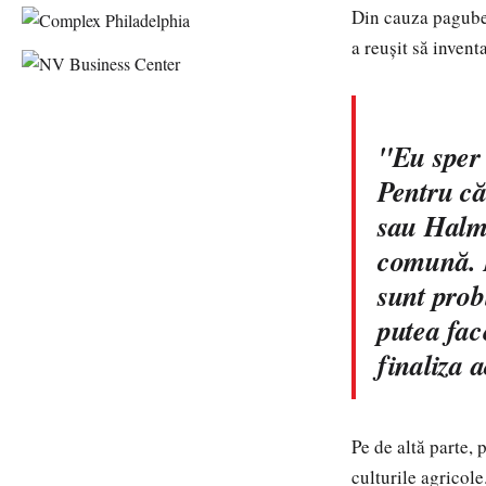
Din cauza pagubel
a reuşit să inven
"Eu sper 
Pentru că
sau Halme
comună. 
sunt prob
putea fac
finaliza 
Pe de altă parte, 
culturile agricole