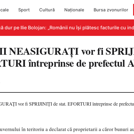
cale
Sport
Cultură
Naționale
Bursa zvonurilor
r pe Ilie Bolojan: „Românii nu își plătesc facturile cu indi
I NEASIGURAŢI vor fi SPRIJ
RTURI întreprinse de prefectu
0
ernului în teritoriu a declarat că proprietarii a căror bunuri au