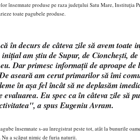
or însemnate produse pe raza judeţului Satu Mare, Instituţia Pr
tarieze toate pagubele produse.
că în decurs de câteva zile să avem toate in
 iniţial am ştiu de Supur, de Cioncheşti, d
u. Dar primesc informaţii de aproape de l
De aseară am cerut primarilor să îmi com
leme în aşa fel încât să ne deplasăm imedi
e evaluarea. Eu spec ca în câteva zile să p
activitatea", a spus Eugeniu Avram.
pagube însemnate s-au înregistrat peste tot, atât la bunurile oamen
. Nu a scăpat nimic de furia naturii.