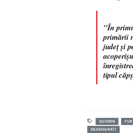
"În primu
primării 
judeţ şi 
acoperişu
înregistre
tipul căp
GUVERN
FUR
NEASIGURATI