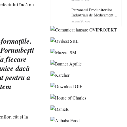
efectului încă nu
cadorosit cu un dosar penal
Patronatul Producătorilor
Industriali de Medicamente
din România (PRIMER):
acum 20 ore
“Întreruperea alimentării cu
energie electrică a fabricilor
de medicamente va pune în
formaţiile.
pericol accesul pacienților la
medicamente esențiale
e Porumbeşti
a fiecare
unice dacă
at pentru a
utem
ilor, cât şi la