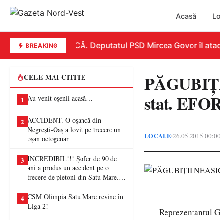
Acasă
Lo
REPLICĂ. Deputatul PSD Mircea Govor îl atacă du
BREAKING
PĂGUBIŢI
CELE MAI CITITE
stat. EFO
Au venit oșenii acasă…
1
ACCIDENT. O oșancă din
2
Negrești-Oaș a lovit pe trecere un
LOCALE
26.05.2015 00:0
•
oșan octogenar
INCREDIBIL!!! Șofer de 90 de
3
ani a produs un accident pe o
trecere de pietoni din Satu Mare. O
femeie a ajuns la spital
CSM Olimpia Satu Mare revine în
4
Liga 2!
Reprezentantul Guv