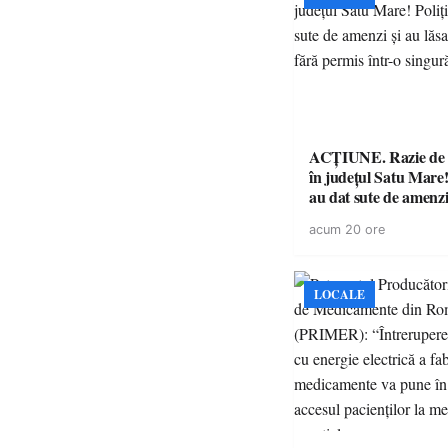
ACȚIUNE. Razie de 
în județul Satu Mare! P
au dat sute de amenzi 
14 șoferi fără permis 
acum 20 ore
singură zi
LOCALE