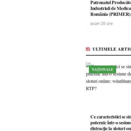
Patronatul Producăto
Industriali de Medic
România (PRIMER)
“Întreruperea aliment
acum 20 ore
energie electrică a fab
medicamente va pune 
accesul pacienților la
medicamente esențial
ULTIMELE ARTI
NAȚIONALE
Ce caracteristici se s
puternic într-o sesiun
distracție la sloturi on