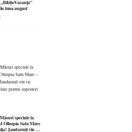
 „BiblioVacanța”
 în luna august
e
suri speciale la
M Olimpia Satu Mare
ța! Jandarmii vin cu