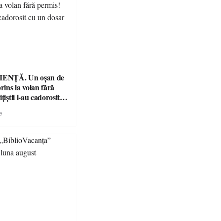
ENȚĂ. Un oșan de
prins la volan fără
țiștii l-au cadorosit
r penal
e