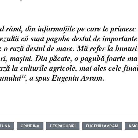
l rând, din informaţiile pe care le primesc 
rezultă că sunt pagube destul de importante 
pe o rază destul de mare. Mă refer la bunuri
ri, maşini. Din păcate, o pagubă foarte ma
ază la culturile agricole, mai ales cele fina
şunului", a spus Eugeniu Avram.
TUNA
GRINDINA
DESPAGUBIRI
EUGENIU AVRAM
ASIG