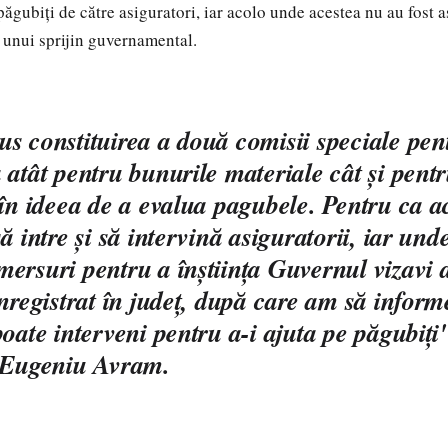
păgubiţi de către asiguratori, iar acolo unde acestea nu au fost a
 unui sprijin guvernamental.
s constituirea a două comisii speciale pen
 atât pentru bunurile materiale cât şi pentr
 în ideea de a evalua pagubele. Pentru ca 
ă intre şi să intervină asiguratorii, iar und
ersuri pentru a înştiinţa Guvernul vizavi d
înregistrat în judeţ, după care am să inform
poate interveni pentru a-i ajuta pe păgubiţi"
l Eugeniu Avram.