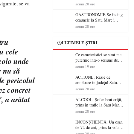
sigurate, se va
din România (PRIMER):
acum 20 ore
“Întreruperea alimentării cu
energie electrică a fabricilor
GASTRONOMIE Se încing
de medicamente va pune în
ceaunele la Satu Mare!
pericol accesul pacienților la
Concursul „Veress Ádám”
acum 20 ore
medicamente esențiale
revine cu preparate
spectaculoase, premii și un
tru
jurat de renume
ULTIMELE ȘTIRI
u cele
Ce caracteristici se simt mai
acolo unde
puternic într-o sesiune de
distracție la sloturi online:
acum 19 ore
e nu să
volatilitatea sau nivelul
RTP?
ACȚIUNE. Razie de
e pericolul
amploare în județul Satu
ez concret
Mare! Polițiștii au dat sute
acum 20 ore
de amenzi și au lăsat 14
, a arătat
șoferi fără permis într-o
ALCOOL. Șofer beat criță,
singură zi
prins în trafic la Satu Mare!
Alcoolemie uriașă
acum 20 ore
descoperită de polițiști
INCONȘTIENȚĂ. Un oșan
de 72 de ani, prins la volan
fără permis! Polițiștii l-au
acum 20 ore