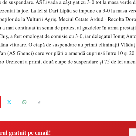
re de suspendare. AS Livada a câştigat cu 3-0 tot la masa verde
ezentat la joc. La fel şi Dari Lipău se impune cu 3-0 la masa ver
peţilor de la Vulturii Agriş. Meciul Cetate Ardud - Recolta Dorol
u a mai continuat în semn de protest al gazdelor în urma prestaţi
Chiş, a fost omologat de comisie cu 3-0, iar delegatul Ionuţ Anton
âna viitoare. O etapă de suspendare au primit eliminaţii Vlădu
fan (AS Ghenci) care vor plăti o amendă cuprinsă între 10 şi 20 
o Urziceni a primit două etape de suspendare şi 75 de lei amen
rul gratuit pe email!