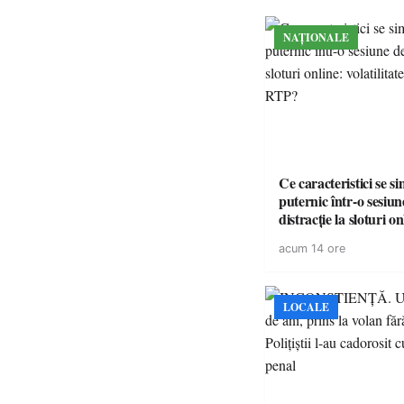
NAȚIONALE
Ce caracteristici se s
puternic într-o sesiun
distracție la sloturi on
volatilitatea sau nive
acum 14 ore
LOCALE