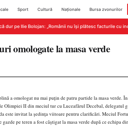
cale
Sport
Cultură
Naționale
Bursa zvonurilor
ur pe Ilie Bolojan: „Românii nu își plătesc facturile cu ind
uri omologate la masa verde
lină a omologat nu mai puţin de patru partide la masa verde. În
ele Olimpiei II din meciul tur cu Luceafărul Decebal, delegatul 
da este invitat la şedinţa viitoare pentru clarificări. Meciul For
e gazde pe teren a fost câştigat la masa verde după ce echipa din