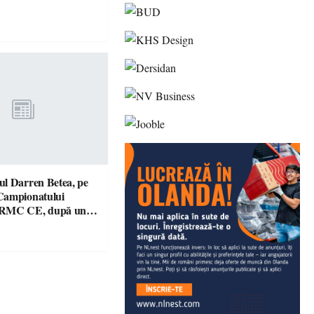
l Darren Betea, pe
Campionatului
 RMC CE, după un
culos cu fiul lui Kimi