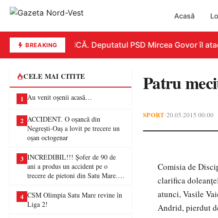
Acasă
Lo
REPLICĂ. Deputatul PSD Mircea Govor îl atacă d
BREAKING
Patru meci
CELE MAI CITITE
Au venit oșenii acasă…
1
SPORT
20.05.2015 00:00
•
ACCIDENT. O oșancă din
2
Negrești-Oaș a lovit pe trecere un
oșan octogenar
INCREDIBIL!!! Șofer de 90 de
3
Comisia de Discip
ani a produs un accident pe o
trecere de pietoni din Satu Mare. O
clarifica doleanţ
femeie a ajuns la spital
atunci, Vasile Vai
CSM Olimpia Satu Mare revine în
4
Liga 2!
Andrid, pierdut d