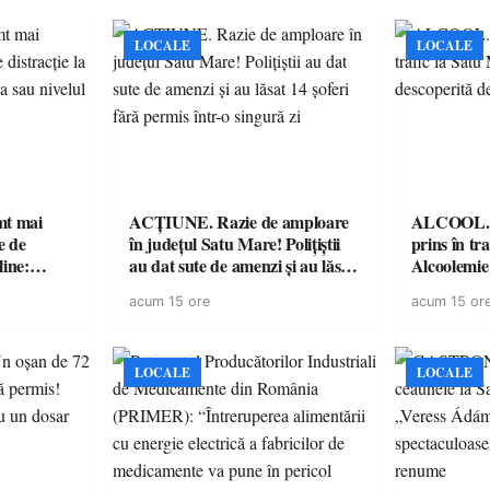
LOCALE
LOCALE
imt mai
ACȚIUNE. Razie de amploare
ALCOOL. Șo
e de
în județul Satu Mare! Polițiștii
prins în tr
line:
au dat sute de amenzi și au lăsat
Alcoolemie
lul RTP?
14 șoferi fără permis într-o
polițiști
acum 15 ore
acum 15 or
singură zi
LOCALE
LOCALE