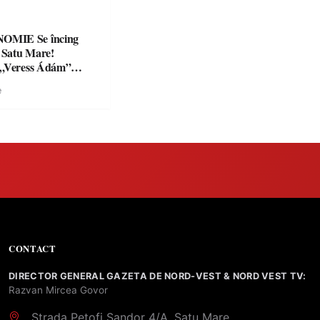
Se încing
a Satu Mare!
 „Veress Ádám”
preparate
e
se, premii și un jurat
CONTACT
DIRECTOR GENERAL GAZETA DE NORD-VEST & NORD VEST TV:
Razvan Mircea Govor
Strada Petofi Sandor 4/A, Satu Mare