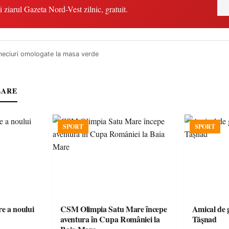
i ziarul Gazeta Nord-Vest zilnic, gratuit.
meciuri omologate la masa verde
LARE
SPORT
SPORT
e a noului
CSM Olimpia Satu Mare începe
Amical de 
aventura în Cupa României la
Tășnad