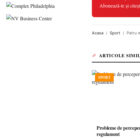
Abonează-te și citeșt
Acasa
Sport
Patru 
ARTICOLE SIMI
SPORT
Probleme de perceper
regulament