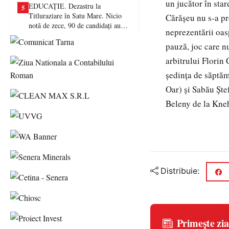
un jucător în sta
EDUCAȚIE. Dezastru la
5
Titluraziare în Satu Mare. Nicio
Cărăşeu nu s-a pr
notă de zece, 90 de candidați au
neprezentării oas
picat examenul
pauză, joc care n
arbitrului Florin 
şedinţa de săptăm
Oar) şi Sabău Şte
Beleny de la Kneh
Distribuie:
Primește zia