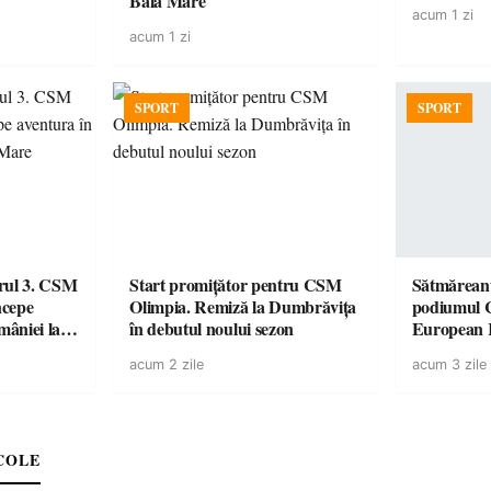
Baia Mare
acum 1 zi
acum 1 zi
SPORT
SPORT
urul 3. CSM
Start promițător pentru CSM
Sătmăreanu
ncepe
Olimpia. Remiză la Dumbrăvița
podiumul 
âniei la
în debutul noului sezon
European
duel specta
acum 2 zile
acum 3 zile
Räikkönen
COLE