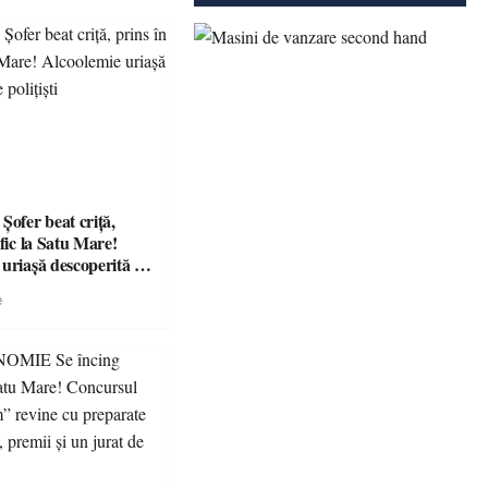
fer beat criță,
afic la Satu Mare!
 uriașă descoperită de
e