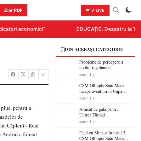
Ziar PDF
TV LIVE
icatori economici”
EDUCAȚIE. Dezastru la Titlur
DIN ACEEAȘI CATEGORIE
Probleme de percepere a
noului regulament
acum 1 zi
CSM Olimpia Satu Mare
începe aventura în Cupa
României la Baia Mare
acum 1 zi
 plus, pentru a
Amical de gală pentru
Unirea Tășnad
gazdelor de
acum 1 zi
tuna Căpleni - Real
Duel cu Minaur în turul 3.
 Andrid a folosit
CSM Olimpia Satu Mare