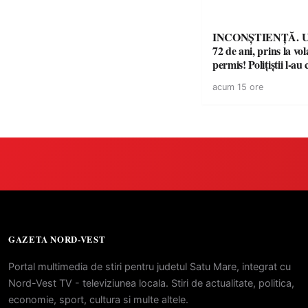
INCONȘTIENȚĂ. Un
72 de ani, prins la vo
permis! Polițiștii l-au
cu un dosar penal
acum 15 ore
GAZETA NORD-VEST
Portal multimedia de stiri pentru judetul Satu Mare, integrat cu
Nord-Vest TV - televiziunea locala. Stiri de actualitate, politica,
economie, sport, cultura si multe altele.