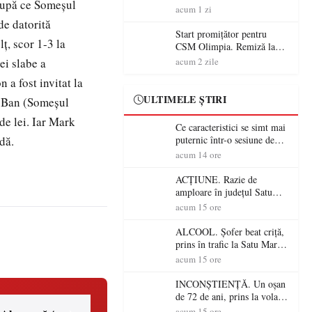
 după ce Someşul
începe aventura în Cupa
acum 1 zi
României la Baia Mare
de datorită
Start promițător pentru
ţ, scor 1-3 la
CSM Olimpia. Remiză la
Dumbrăvița în debutul
ei slabe a
acum 2 zile
noului sezon
 a fost invitat la
ULTIMELE ȘTIRI
ţ Ban (Someşul
de lei. Iar Mark
Ce caracteristici se simt mai
dă.
puternic într-o sesiune de
distracție la sloturi online:
acum 14 ore
volatilitatea sau nivelul
RTP?
ACȚIUNE. Razie de
amploare în județul Satu
Mare! Polițiștii au dat sute
acum 15 ore
de amenzi și au lăsat 14
șoferi fără permis într-o
ALCOOL. Șofer beat criță,
singură zi
prins în trafic la Satu Mare!
Alcoolemie uriașă
acum 15 ore
descoperită de polițiști
INCONȘTIENȚĂ. Un oșan
de 72 de ani, prins la volan
fără permis! Polițiștii l-au
acum 15 ore