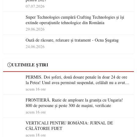
07.07.2026
Super Technologies cumpără Crafting Technologies și își
extinde operațiunile tehnologice din România
29.06.2026
Oază de răcoare, relaxare și tratament - Ocna Șugatag
24.06.2026
ULTIMELE ȘTIRI
PERMIS. Doi șoferi, două dosare penale în doar 24 de ore
la Petea! Unul avea permisul suspendat, celălalt nu a avut
niciodată permis
acum 16 ore
FRONTIERĂ. Razie de amploare la granița cu Ungaria!
800 de persoane și peste 300 de mașini, verificate
acum 16 ore
VERTICALI PENTRU ROMÂNIA: JURNAL DE
CĂLĂTORIE FIJET
acum 18 ore