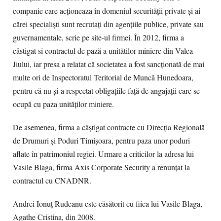
companie care acţioneaza în domeniul securităţii private şi ai
cărei specialişti sunt recrutaţi din agenţiile publice, private sau
guvernamentale, scrie pe site-ul firmei. În 2012, firma a
câstigat si contractul de pază a unitătilor miniere din Valea
Jiului, iar presa a relatat că societatea a fost sancţionată de mai
multe ori de Inspectoratul Teritorial de Muncă Hunedoara,
pentru că nu şi-a respectat obligaţiile faţă de angajaţii care se
ocupă cu paza unităţilor miniere.
De asemenea, firma a câştigat contracte cu Direcţia Regională
de Drumuri şi Poduri Timişoara, pentru paza unor poduri
aflate în patrimoniul regiei. Urmare a criticilor la adresa lui
Vasile Blaga, firma Axis Corporate Security a renunţat la
contractul cu CNADNR.
Andrei Ionuţ Rudeanu este căsătorit cu fiica lui Vasile Blaga,
Agathe Cristina, din 2008.