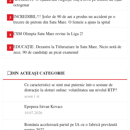
2
octogenar
INCREDIBIL!!! Șofer de 90 de ani a produs un accident pe o
3
trecere de pietoni din Satu Mare. O femeie a ajuns la spital
CSM Olimpia Satu Mare revine în Liga 2!
4
EDUCAȚIE. Dezastru la Titluraziare în Satu Mare. Nicio notă de
5
zece, 90 de candidați au picat examenul
DIN ACEEAȘI CATEGORIE
Ce caracteristici se simt mai puternic într-o sesiune de
distracție la sloturi online: volatilitatea sau nivelul RTP?
acum 1 zi
Epopeea Istvan Kovacs
10.07.2026
România accelerează pariul pe IA cu o fabrică prevăzută
pentru 2027