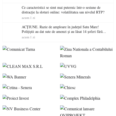
Ce caracteristici se simt mai puternic într-o sesiune de
distracție la sloturi online: volatilitatea sau nivelul RTP?
acum 1 zi
ACȚIUNE. Razie de amploare în județul Satu Mare!
Polițiștii au dat sute de amenzi și au lăsat 14 șoferi fără
permis într-o singură zi
acum 1 zi