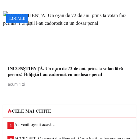
LOCALE
INCONȘTIENȚĂ. Un oșan de 72 de ani, prins la volan fără
permis! Polițiștii l-au cadorosit cu un dosar penal
acum 1 zi
CELE MAI CITITE
Au venit oșenii acasă…
1
ACCIDENT. O oșancă din Negrești-Oaș a lovit pe trecere un oșan