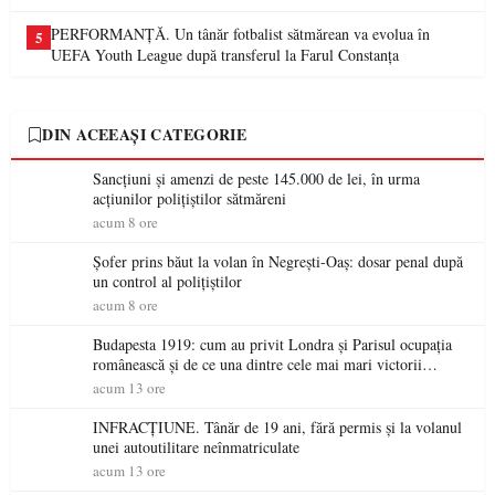
PERFORMANȚĂ. Un tânăr fotbalist sătmărean va evolua în
5
UEFA Youth League după transferul la Farul Constanța
DIN ACEEAȘI CATEGORIE
Sancțiuni și amenzi de peste 145.000 de lei, în urma
acțiunilor polițiștilor sătmăreni
acum 8 ore
Șofer prins băut la volan în Negrești-Oaș: dosar penal după
un control al polițiștilor
acum 8 ore
Budapesta 1919: cum au privit Londra și Parisul ocupația
românească și de ce una dintre cele mai mari victorii
militare ale României a devenit o controversă diplomatică
acum 13 ore
europeană ( partea a II-a)
INFRACȚIUNE. Tânăr de 19 ani, fără permis și la volanul
unei autoutilitare neînmatriculate
acum 13 ore