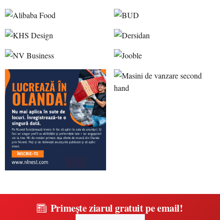
Primește ziarul gratuit pe email!