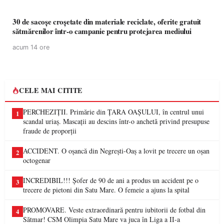
30 de sacoșe croșetate din materiale reciclate, oferite gratuit
sătmărenilor într-o campanie pentru protejarea mediului
acum 14 ore
CELE MAI CITITE
PERCHEZIȚII. Primărie din ȚARA OAȘULUI, în centrul unui
1
scandal uriaș. Mascații au descins într-o anchetă privind presupuse
fraude de proporții
ACCIDENT. O oșancă din Negrești-Oaș a lovit pe trecere un oșan
2
octogenar
INCREDIBIL!!! Șofer de 90 de ani a produs un accident pe o
3
trecere de pietoni din Satu Mare. O femeie a ajuns la spital
PROMOVARE. Veste extraordinară pentru iubitorii de fotbal din
4
Sătmar! CSM Olimpia Satu Mare va juca în Liga a II-a