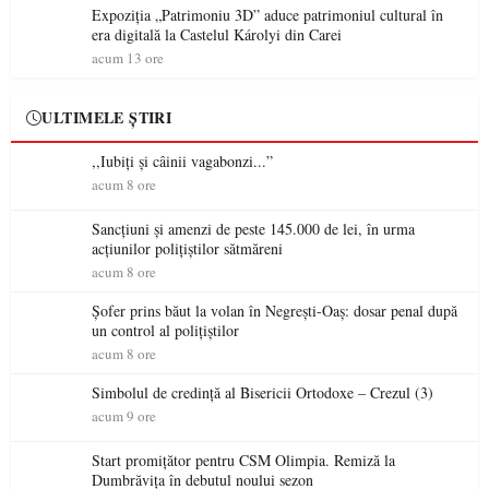
Expoziția „Patrimoniu 3D” aduce patrimoniul cultural în
era digitală la Castelul Károlyi din Carei
acum 13 ore
ULTIMELE ȘTIRI
,,Iubiți și câinii vagabonzi...”
acum 8 ore
Sancțiuni și amenzi de peste 145.000 de lei, în urma
acțiunilor polițiștilor sătmăreni
acum 8 ore
Șofer prins băut la volan în Negrești-Oaș: dosar penal după
un control al polițiștilor
acum 8 ore
Simbolul de credinţă al Bisericii Ortodoxe – Crezul (3)
acum 9 ore
Start promițător pentru CSM Olimpia. Remiză la
Dumbrăvița în debutul noului sezon