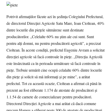
Potrivit afirmaţiilor făcute azi în şedinţa Colegiului Prefectural,
de directorul Direcţiei Agricole Satu Mare, Ioan Cioltean, 40%
dintre locurile din pieţele sătmărene sunt destinate
producătorilor. „Celelalte 60% nu ştim ale cui sunt. Sunt
pentru alţi domni, nu pentru producătorii agricoli”, a precizat
Cioltean. În aceste condiţii, prefectul Eugeniu Avram a solicitat
direcţiei agricole să facă controale în pieţe. „Direcţia Agricolă
este însărcinată ca în perioada următoare să facă controale în
pieţe. Trebuie urmărit cine ocupă celalalte 60% dintre locurile
din pieţe şi solicit să mă informaţi şi pe mine”, a arătat
prefectul. Tot cu această ocazie, Cioltean a afirmat că până în
prezent au fost eliberate 1.174 de atestate de producători şi
1.1.54 de carnete de comercializare pentru producători.
Directorul Direcţiei Agricole a mai arătat că dacă comune
precum Hameu a eliberat peste 300 de atestate de producători,