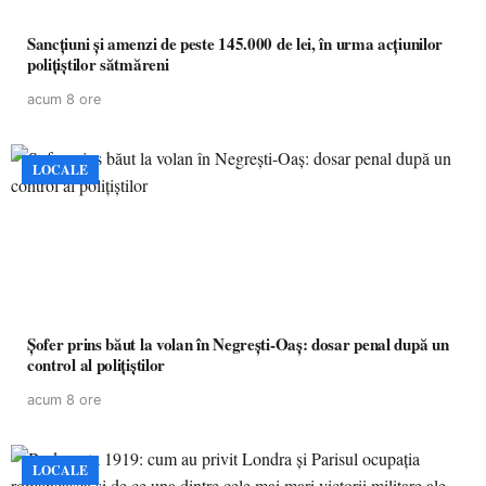
Sancțiuni și amenzi de peste 145.000 de lei, în urma acțiunilor
polițiștilor sătmăreni
acum 8 ore
LOCALE
Șofer prins băut la volan în Negrești-Oaș: dosar penal după un
control al polițiștilor
acum 8 ore
LOCALE