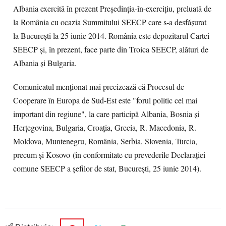
Albania exercită în prezent Președinția-în-exercițiu, preluată de
la România cu ocazia Summitului SEECP care s-a desfășurat
la București la 25 iunie 2014. România este depozitarul Cartei
SEECP și, în prezent, face parte din Troica SEECP, alături de
Albania și Bulgaria.
Comunicatul menționat mai precizează că Procesul de
Cooperare în Europa de Sud-Est este "forul politic cel mai
important din regiune", la care participă Albania, Bosnia și
Herțegovina, Bulgaria, Croația, Grecia, R. Macedonia, R.
Moldova, Muntenegru, România, Serbia, Slovenia, Turcia,
precum și Kosovo (în conformitate cu prevederile Declarației
comune SEECP a șefilor de stat, București, 25 iunie 2014).