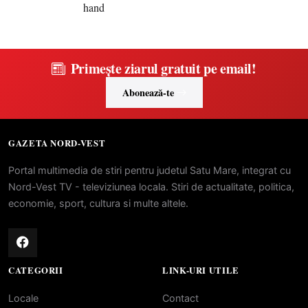
Primește ziarul gratuit pe email!
Abonează-te
GAZETA NORD-VEST
Portal multimedia de stiri pentru judetul Satu Mare, integrat cu
Nord-Vest TV - televiziunea locala. Stiri de actualitate, politica,
economie, sport, cultura si multe altele.
CATEGORII
LINK-URI UTILE
Locale
Contact