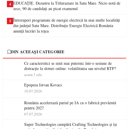
EDUCAȚIE. Dezastru la Titluraziare în Satu Mare. Nicio notă de
4
zece, 90 de candidați au picat examenul
Întreruperi programate de energie electrică în mai multe localități
5
din județul Satu Mare. Distribuție Energie Electrică România
anunță lucrări la rețea
DIN ACEEAȘI CATEGORIE
Ce caracteristici se simt mai puternic într-o sesiune de
distracție la sloturi online: volatilitatea sau nivelul RTP?
acum 3 zile
Epopeea Istvan Kovacs
10.07.2026
România accelerează pariul pe IA cu o fabrică prevăzută
pentru 2027
07.07.2026
Super Technologies cumpără Crafting Technologies și își