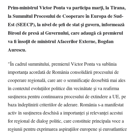
Prim-ministrul Victor Ponta va participa marți, la Tirana,
la Summitul Procesului de Cooperare în Europa de Sud-
Est (SEECP), la nivel de șefi de stat și guvern, informează
Biroul de presă al Guvernului, care adaugă că premierul
va fi însoțit de ministrul Afacerilor Externe, Bogdan
Aurescu.
"În cadrul summitului, premierul Victor Ponta va sublinia
importanța acordată de România consolidării procesului de
cooperare regională, care are o semnificație deosebită mai ales
în contextul evoluțiilor politice din vecinătate și va reafirma
susținerea pentru continuarea procesului de extindere a UE, pe
baza îndeplinirii criteriilor de aderare. România s-a manifestat
activ în susținerea deschisă a importanței și relevanței acestui
for regional de dialog politic, care constituie principala voce a
regiunii pentru exprimarea aspirațiilor europene și euroatlantice