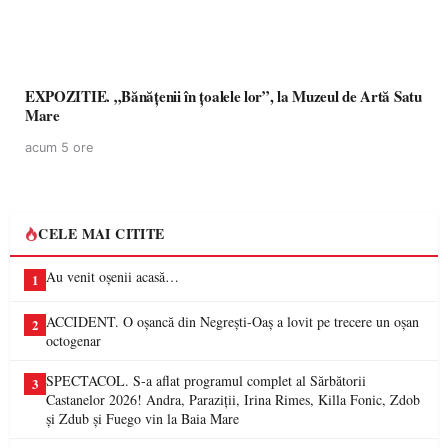
EXPOZITIE. „Bănățenii în țoalele lor”, la Muzeul de Artă Satu
Mare
acum 5 ore
CELE MAI CITITE
Au venit oșenii acasă…
1
ACCIDENT. O oșancă din Negrești-Oaș a lovit pe trecere un oșan
2
octogenar
SPECTACOL. S-a aflat programul complet al Sărbătorii
3
Castanelor 2026! Andra, Paraziții, Irina Rimes, Killa Fonic, Zdob
și Zdub și Fuego vin la Baia Mare