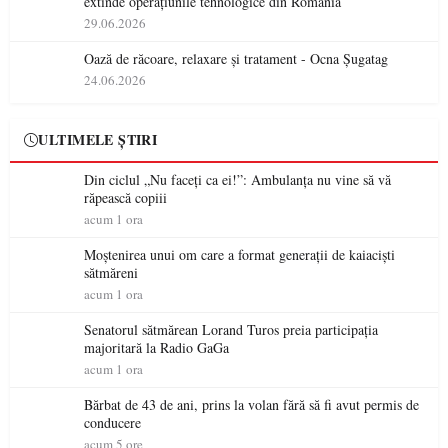
extinde operațiunile tehnologice din România
29.06.2026
Oază de răcoare, relaxare și tratament - Ocna Șugatag
24.06.2026
ULTIMELE ȘTIRI
Din ciclul „Nu faceți ca ei!”: Ambulanța nu vine să vă
răpească copiii
acum 1 ora
Moștenirea unui om care a format generații de kaiaciști
sătmăreni
acum 1 ora
Senatorul sătmărean Lorand Turos preia participația
majoritară la Radio GaGa
acum 1 ora
Bărbat de 43 de ani, prins la volan fără să fi avut permis de
conducere
acum 5 ore