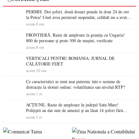
PERMIS. Doi șoferi, două dosare penale în doar 24 de ore
la Petea! Unul avea permisul suspendat, celălalt nu a avut
niciodată permis
acum 8 ore
FRONTIERĂ. Razie de amploare la granița cu Ungaria!
800 de persoane și peste 300 de mașini, verificate
acum 8 ore
VERTICALI PENTRU ROMÂNIA: JURNAL DE
CĂLĂTORIE FIJET
acum 10 ore
Ce caracteristici se simt mai puternic într-o sesiune de
distracție la sloturi online: volatilitatea sau nivelul RTP?
acum 1 zi
ACȚIUNE. Razie de amploare în județul Satu Mare!
Polițiștii au dat sute de amenzi și au lăsat 14 șoferi fără
permis într-o singură zi
acum 1 zi