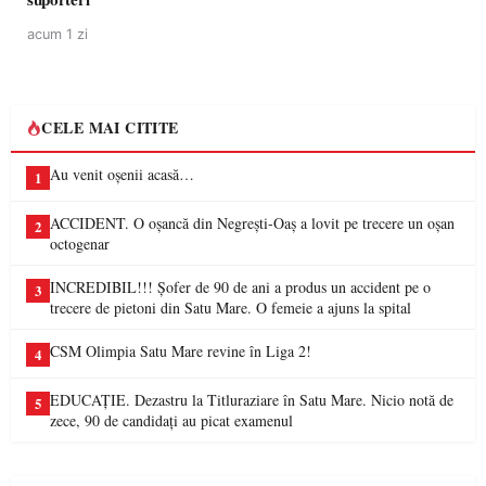
acum 1 zi
CELE MAI CITITE
Au venit oșenii acasă…
1
ACCIDENT. O oșancă din Negrești-Oaș a lovit pe trecere un oșan
2
octogenar
INCREDIBIL!!! Șofer de 90 de ani a produs un accident pe o
3
trecere de pietoni din Satu Mare. O femeie a ajuns la spital
CSM Olimpia Satu Mare revine în Liga 2!
4
EDUCAȚIE. Dezastru la Titluraziare în Satu Mare. Nicio notă de
5
zece, 90 de candidați au picat examenul