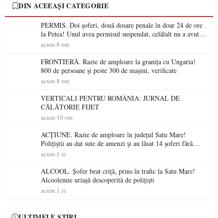
DIN ACEEAȘI CATEGORIE
PERMIS. Doi șoferi, două dosare penale în doar 24 de ore
la Petea! Unul avea permisul suspendat, celălalt nu a avut
niciodată permis
acum 8 ore
FRONTIERĂ. Razie de amploare la granița cu Ungaria!
800 de persoane și peste 300 de mașini, verificate
acum 8 ore
VERTICALI PENTRU ROMÂNIA: JURNAL DE
CĂLĂTORIE FIJET
acum 10 ore
ACȚIUNE. Razie de amploare în județul Satu Mare!
Polițiștii au dat sute de amenzi și au lăsat 14 șoferi fără
permis într-o singură zi
acum 1 zi
ALCOOL. Șofer beat criță, prins în trafic la Satu Mare!
Alcoolemie uriașă descoperită de polițiști
acum 1 zi
ULTIMELE ȘTIRI