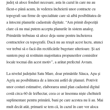
judeţ să aloce fonduri necesare, asta în cazul în care nu au
făcut-o până acum, în vederea încheierii unor contracte cu
topografi sau firme de specialitate care să aibă posibilitatea de
a întocmi planurile cadastrale digitale. “Am primit dispoziţii
clare că nu mai putem accepta planurile în sistem analog.
Primăriile trebuiau să aloce deja sume pentru încheierea
contractelor cu topografii. Dacă nu au reuşit acest lucru, atunci
vor trebui să o facă din rectificările bugetare ulterioare. Şi azi
suntem puşi să restituim majoritatea propunerilor comisiilor
locale tocmai din acest motiv”, a arătat prefectul Avram.
La nivelul judeţului Satu Mare, doar primăriile Săuca, Apa şi
Agriş au posibilitatea de a întocmi astfel de planuri. Potrivit
unor costuri estimative, elaborarea unul plan cadastral digital
costă circa 60 de lei/hectar, ceea ce ar însemna nişte cheltuieli
suplimentare pentru primării, bani pe care acestea nu îi au. Mai
mult decât atât, primarii se tem că, în cazul în care vor aloca