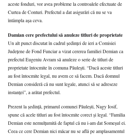
aceste fonduri, vor avea probleme la controalele efectuate de
Curtea de Conturi. Prefectul a dat asigurări că nu se va
întâmpla aşa ceva.
Damian cere prefectului să anuleze titluri de proprietate
Un alt punct discutat în cadrul şedinţei de ieri a Comisiei
Judeţene de Fond Funciar a vizat cererea familiei Demian ca
prefectul Eugeniu Avram să anuleze o serie de titluri de
proprietate întocmite în comuna Păuleşti. “Dacă aceste titluri
au fost întocmite legal, nu avem ce să facem. Dacă domnul
Demian consideră că nu sunt legale, atunci să se adreseze
instanţei”, a arătat prefectul.
Prezent la şedinţă, primarul comunei Păuleşti, Nagy Iosif,
spune că acele titluri au fost întocmite corect şi legal. “Familia
Demian este nemulţumită de faptul că nu i-am dat Someşul ei.
Ceea ce cere Demian nici măcar nu se află pe amplasamentul