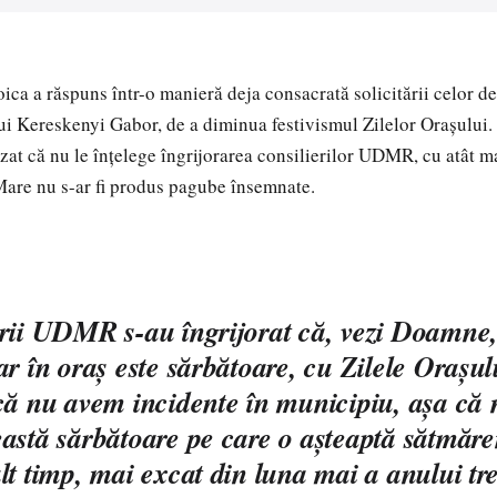
ica a răspuns într-o manieră deja consacrată solicitării celor 
ui Kereskenyi Gabor, de a diminua festivismul Zilelor Oraşului. 
zat că nu le înţelege îngrijorarea consilierilor UDMR, cu atât ma
are nu s-ar fi produs pagube însemnate.
rii UDMR s-au îngrijorat că, vezi Doamne,
ar în oraş este sărbătoare, cu Zilele Oraşulu
că nu avem incidente în municipiu, aşa că
astă sărbătoare pe care o aşteaptă sătmăre
lt timp, mai excat din luna mai a anului tr