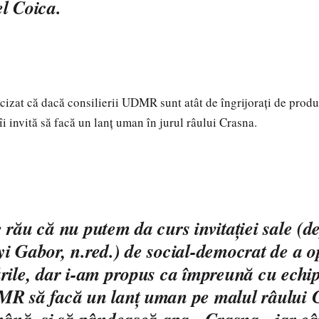
l Coica.
cizat că dacă consilierii UDMR sunt atât de îngrijoraţi de prod
îi invită să facă un lanţ uman în jurul râului Crasna.
 rău că nu putem da curs invitaţiei sale (d
i Gabor, n.red.) de social-democrat de a o
rile, dar i-am propus ca împreună cu echi
MR să facă un lanţ uman pe malul râului 