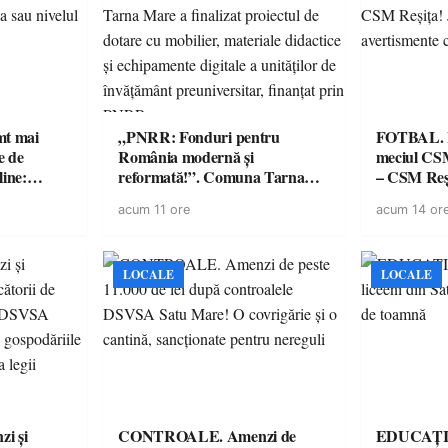
imt mai
„PNRR: Fonduri pentru
FOTBAL. Mă
e de
România modernă și
meciul CS
line:
reformată!”. Comuna Tarna
– CSM Reși
lul RTP?
Mare a finalizat proiectul de
avertisment
acum 11 ore
acum 14 or
dotare cu mobilier, materiale
suporteri
didactice și echipamente digitale
a unităților de învățământ
preuniversitar, finanțat prin
LOCALE
LOCALE
PNRR
i și
CONTROALE. Amenzi de
EDUCAȚIE.