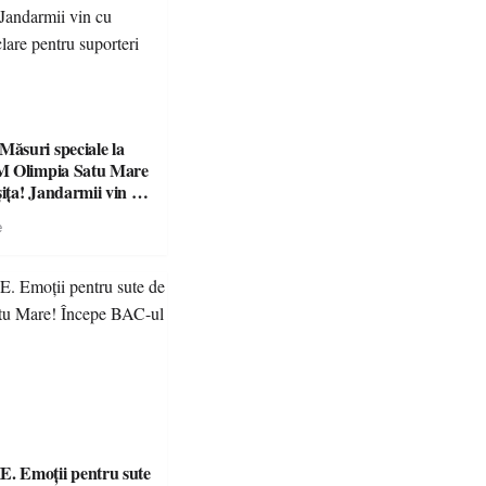
suri speciale la
M Olimpia Satu Mare
ța! Jandarmii vin cu
e clare pentru
e
 Emoții pentru sute