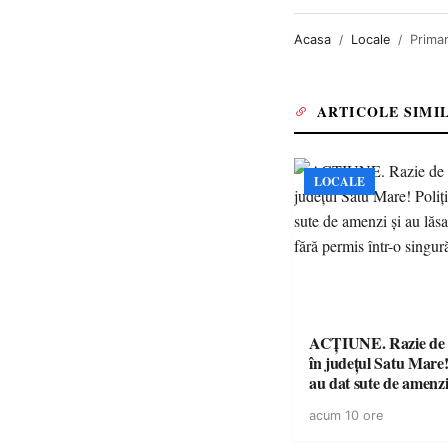
Acasa
Locale
Prima
ARTICOLE SIMI
LOCALE
ACȚIUNE. Razie de 
în județul Satu Mare! P
au dat sute de amenzi 
14 șoferi fără permis 
acum 10 ore
singură zi