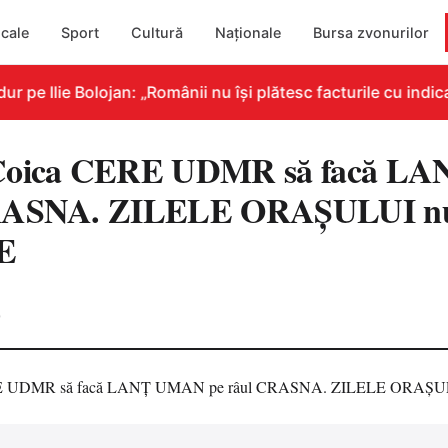
cale
Sport
Cultură
Naționale
Bursa zvonurilor
e Ilie Bolojan: „Românii nu își plătesc facturile cu indicat
 Coica CERE UDMR să facă 
RASNA. ZILELE ORAŞULUI nu 
E
0