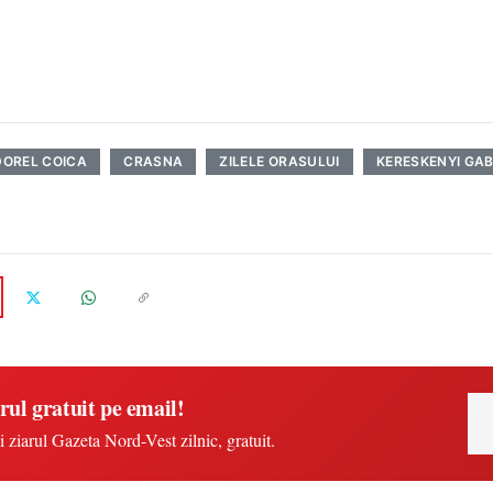
DOREL COICA
CRASNA
ZILELE ORASULUI
KERESKENYI GA
rul gratuit pe email!
i ziarul Gazeta Nord-Vest zilnic, gratuit.