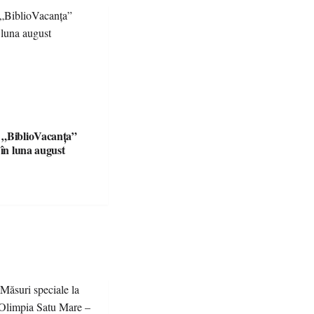
 „BiblioVacanța”
 în luna august