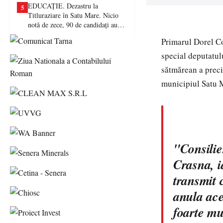
EDUCAȚIE. Dezastru la
5
Titluraziare în Satu Mare. Nicio
notă de zece, 90 de candidați au
picat examenul
Primarul Dorel Co
special deputatul
sătmărean a preci
municipiul Satu M
"Consilie
Crasna, i
transmit 
anula ace
foarte mu