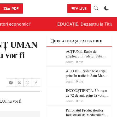
Ziar PDF
TV LIVE
ori economici”
EDUCAȚIE. Dezastru la Titlurazi
LANŢ UMAN
DIN ACEEAȘI CATEGORIE
vor fi
ACȚIUNE. Razie de
amploare în județul Satu
Mare! Polițiștii au dat sute
acum 10 ore
de amenzi și au lăsat 14
șoferi fără permis într-o
ALCOOL. Șofer beat criță,
singură zi
prins în trafic la Satu Mare!
Alcoolemie uriașă
acum 10 ore
descoperită de polițiști
INCONȘTIENȚĂ. Un oșan
de 72 de ani, prins la volan
fără permis! Polițiștii l-au
acum 10 ore
cadorosit cu un dosar penal
Patronatul Producătorilor
Industriali de Medicamente