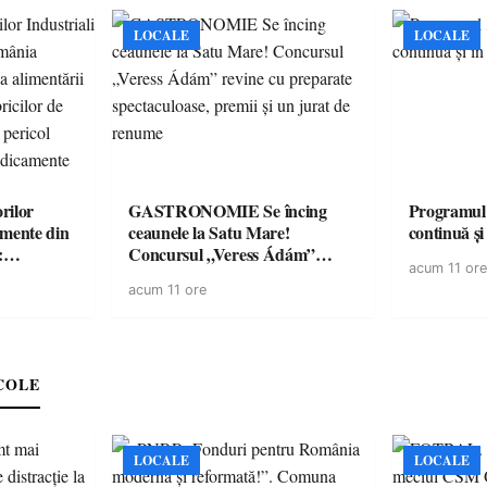
LOCALE
LOCALE
rilor
GASTRONOMIE Se încing
Programul
amente din
ceaunele la Satu Mare!
continuă și
:
Concursul „Veress Ádám”
acum 11 ore
ării cu
revine cu preparate
acum 11 ore
ricilor de
spectaculoase, premii și un jurat
în pericol
de renume
e
COLE
LOCALE
LOCALE