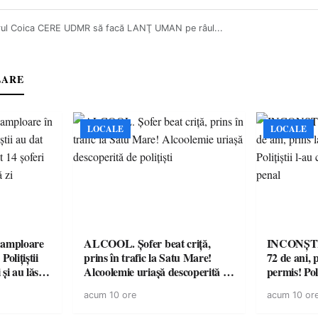
rul Coica CERE UDMR să facă LANŢ UMAN pe râul...
LARE
LOCALE
LOCALE
amploare
ALCOOL. Șofer beat criță,
INCONȘTI
olițiștii
prins în trafic la Satu Mare!
72 de ani, 
și au lăsat
Alcoolemie uriașă descoperită de
permis! Poli
într-o
polițiști
cu un dosa
acum 10 ore
acum 10 or