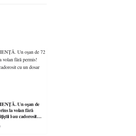
ENȚĂ. Un oșan de
prins la volan fără
țiștii l-au cadorosit
r penal
e