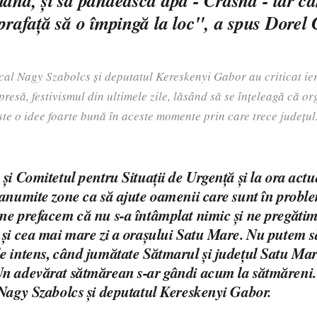
mână, şi să pândească apa - Crasna - iar c
uprafaţă să o împingă la loc", a spus Dorel 
cal Nagy Szabolcs și deputatul Kereskenyi Gabor au criticat ieri
presă, festivismul din ultimele zile, lăsând să se înțeleagă că o
te o idee foarte bună în aceste momente prin care trece județul
și Comitetul pentru Situații de Urgență și la ora act
 anumite zone ca să ajute oamenii care sunt în problem
ne prefacem că nu s-a întâmplat nimic și ne pregăti
 și cea mai mare zi a orașului Satu Mare. Nu putem 
e intens, când jumătate Sătmarul și județul Satu Mar
n adevărat sătmărean s-ar gândi acum la sătmăreni.
 Nagy Szabolcs și deputatul Kereskenyi Gabor.