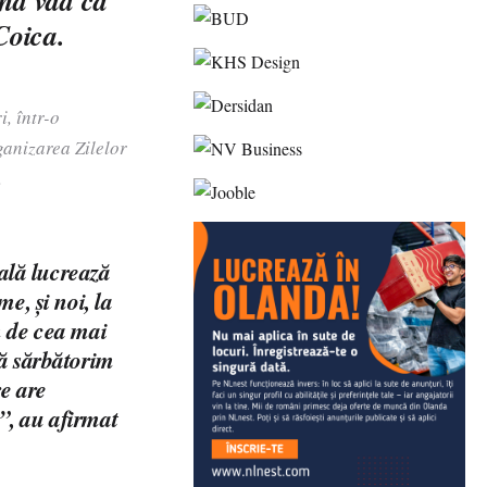
ând văd că
Coica.
, într-o
rganizarea Zilelor
.
uală lucrează
e, și noi, la
m de cea mai
să sărbătorim
e are
”, au afirmat