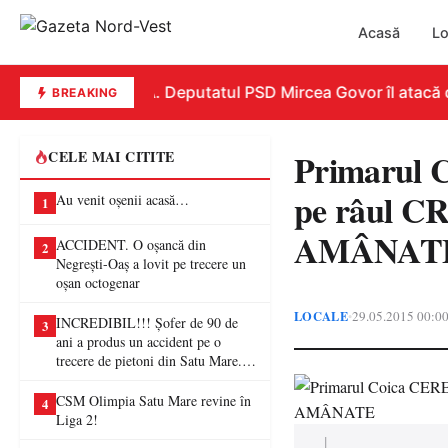
Acasă
Lo
REPLICĂ. Deputatul PSD Mircea Govor îl atacă dur p
BREAKING
Primarul
CELE MAI CITITE
pe râul C
Au venit oșenii acasă…
1
AMÂNAT
ACCIDENT. O oșancă din
2
Negrești-Oaș a lovit pe trecere un
oșan octogenar
LOCALE
29.05.2015 00:0
•
INCREDIBIL!!! Șofer de 90 de
3
ani a produs un accident pe o
trecere de pietoni din Satu Mare. O
femeie a ajuns la spital
CSM Olimpia Satu Mare revine în
4
Liga 2!
|