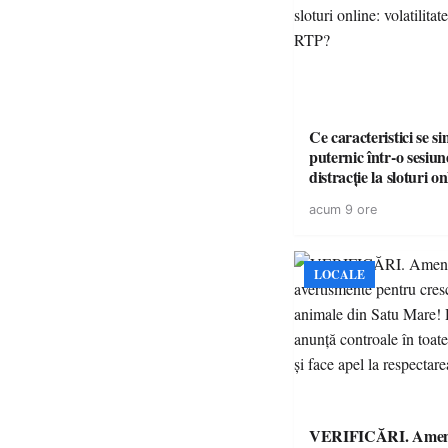
Ce caracteristici se s
puternic într-o sesiun
distracție la sloturi on
volatilitatea sau nive
acum 9 ore
LOCALE
VERIFICĂRI. Amenz