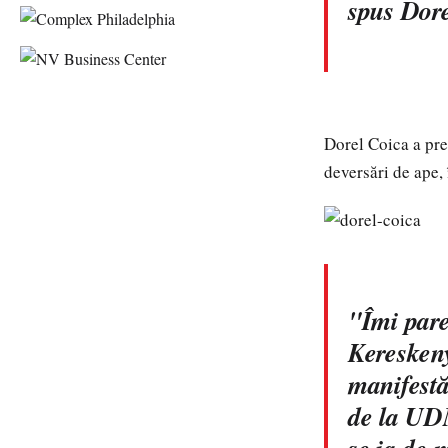
spus Dore
Dorel Coica a pre
deversări de ape, 
"Îmi pare
Kereskeny
manifestă
de la UD