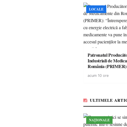
LOCALE
Patronatul Producăto
Industriali de Medic
România (PRIMER)
“Întreruperea aliment
acum 10 ore
energie electrică a fab
medicamente va pune 
accesul pacienților la
medicamente esențial
ULTIMELE ARTI
NAȚIONALE