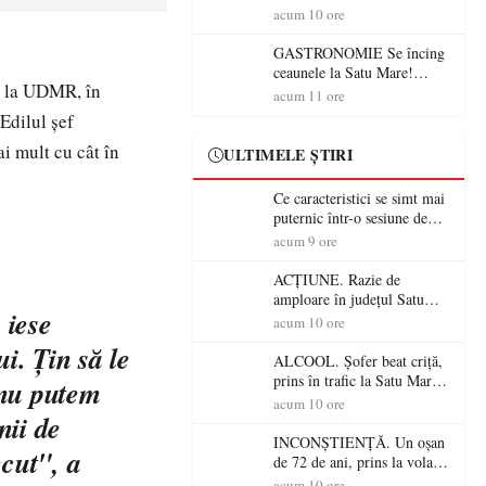
din România (PRIMER):
acum 10 ore
“Întreruperea alimentării cu
energie electrică a fabricilor
GASTRONOMIE Se încing
de medicamente va pune în
ceaunele la Satu Mare!
de la UDMR, în
pericol accesul pacienților la
Concursul „Veress Ádám”
acum 11 ore
medicamente esențiale
revine cu preparate
Edilul şef
spectaculoase, premii și un
i mult cu cât în
jurat de renume
ULTIMELE ȘTIRI
Ce caracteristici se simt mai
puternic într-o sesiune de
distracție la sloturi online:
acum 9 ore
volatilitatea sau nivelul
RTP?
ACȚIUNE. Razie de
amploare în județul Satu
 iese
Mare! Polițiștii au dat sute
acum 10 ore
de amenzi și au lăsat 14
i. Ţin să le
șoferi fără permis într-o
ALCOOL. Șofer beat criță,
singură zi
prins în trafic la Satu Mare!
 nu putem
Alcoolemie uriașă
acum 10 ore
nii de
descoperită de polițiști
INCONȘTIENȚĂ. Un oșan
ecut", a
de 72 de ani, prins la volan
fără permis! Polițiștii l-au
acum 10 ore