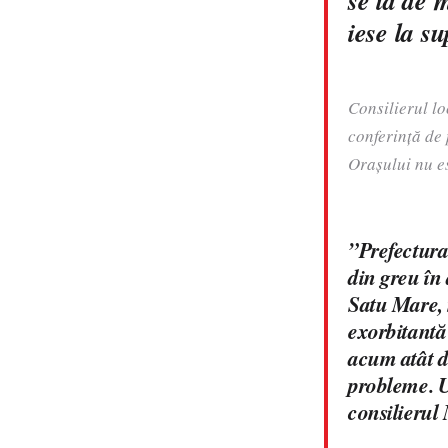
se ia de 
iese la s
Consilierul lo
conferință de 
Orașului nu es
”Prefectura 
din greu în
Satu Mare, 
exorbitantă
acum atât d
probleme. U
consilierul