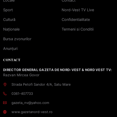
Locale
Contact
Sport
Nord-Vest TV Live
Cultură
Confidentialitate
Naționale
Termeni si Conditii
Bursa zvonurilor
Anunțuri
CONTACT
DIRECTOR GENERAL GAZETA DE NORD-VEST & NORD VEST TV:
Razvan Mircea Govor
Strada Petofi Sandor 4/A, Satu Mare
0361-407733
gazeta_nv@yahoo.com
www.gazetanord-vest.ro