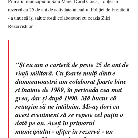
Primarul municipiului Satu Mare, Dorel Coica, - ofiţer în
rezervă cu 25 de ani de activitate în cadrul Poliţiei de Frontieră
- a ţinut să îşi salute foştii colaboratori cu ocazia Zilei
Rezerviştilor.
"Şi eu am o carieră de peste 25 de ani de
viaţă militară. Cu foarte mulţi dintre
dumneavoastră am colaborat foarte bine
şi înainte de 1989, în perioada cea mai
grea, dar şi după 1990. Mă bucur că
reuuşim să ne întâlnim. Mi-aş dori ca
acest eveniment să se repete cel puţin o
dată pe an. Aveţi în primarul
municipiului - ofiţer în rezervă - un