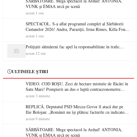
SĂRBĂTOARE. Mega spectacol la Ardud! ANTONIA,
VUNK și EMAA urcă pe scenă
acum 1 ora
SPECTACOL. S-a aflat programul complet al Sărbătorii
Castanelor 2026! Andra, Paraziții, Irina Rimes, Killa Fonic,
Zdob și Zdub și Fuego vin la Baia Mare
acum 1 ora
Polițiștii sătmăreni fac apel la responsabilitate în trafic…
acum 12 ore
ULTIMELE ȘTIRI
VIDEO. COD ROȘU. Zeci de hectare mistuite de flăcări în
Satu Mare! Pompierii au dus o luptă contracronometru
pentru a salva o pădure de la dezastru
acum 3 minute
REPLICĂ. Deputatul PSD Mircea Govor îl atacă dur pe
Ilie Bolojan: „Românii nu își plătesc facturile cu indicatori
economici”
acum 9 minute
SĂRBĂTOARE. Mega spectacol la Ardud! ANTONIA,
VUNK și EMAA urcă pe scenă