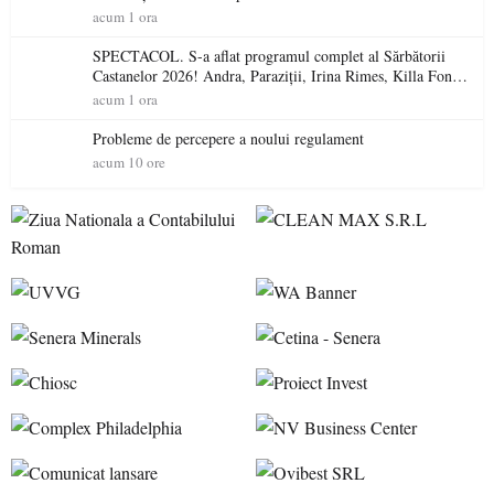
acum 1 ora
SPECTACOL. S-a aflat programul complet al Sărbătorii
Castanelor 2026! Andra, Paraziții, Irina Rimes, Killa Fonic,
Zdob și Zdub și Fuego vin la Baia Mare
acum 1 ora
Probleme de percepere a noului regulament
acum 10 ore