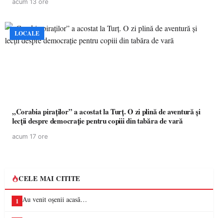
acum 13 ore
LOCALE
„Corabia piraților” a acostat la Turț. O zi plină de aventură și
lecții despre democrație pentru copiii din tabăra de vară
acum 17 ore
CELE MAI CITITE
Au venit oșenii acasă…
1