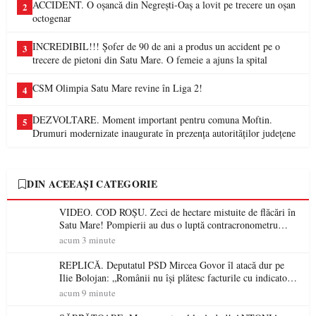
ACCIDENT. O oșancă din Negrești-Oaș a lovit pe trecere un oșan
2
octogenar
INCREDIBIL!!! Șofer de 90 de ani a produs un accident pe o
3
trecere de pietoni din Satu Mare. O femeie a ajuns la spital
CSM Olimpia Satu Mare revine în Liga 2!
4
DEZVOLTARE. Moment important pentru comuna Moftin.
5
Drumuri modernizate inaugurate în prezența autorităților județene
DIN ACEEAȘI CATEGORIE
VIDEO. COD ROȘU. Zeci de hectare mistuite de flăcări în
Satu Mare! Pompierii au dus o luptă contracronometru
pentru a salva o pădure de la dezastru
acum 3 minute
REPLICĂ. Deputatul PSD Mircea Govor îl atacă dur pe
Ilie Bolojan: „Românii nu își plătesc facturile cu indicatori
economici”
acum 9 minute