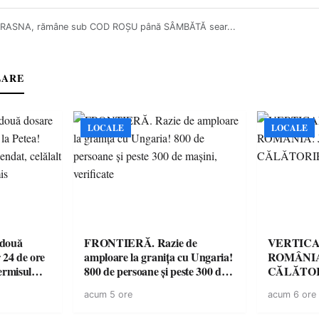
CRASNA, rămâne sub COD ROŞU până SÂMBĂTĂ sear...
LARE
LOCALE
LOCALE
 două
FRONTIERĂ. Razie de
VERTICA
 24 de ore
amploare la granița cu Ungaria!
ROMÂNIA
ermisul
800 de persoane și peste 300 de
CĂLĂTOR
 a avut
mașini, verificate
acum 5 ore
acum 6 ore