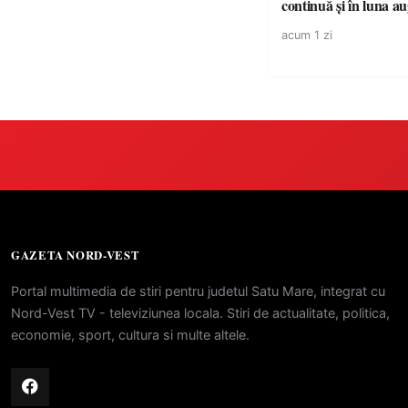
continuă și în luna a
acum 1 zi
GAZETA NORD-VEST
Portal multimedia de stiri pentru judetul Satu Mare, integrat cu
Nord-Vest TV - televiziunea locala. Stiri de actualitate, politica,
economie, sport, cultura si multe altele.