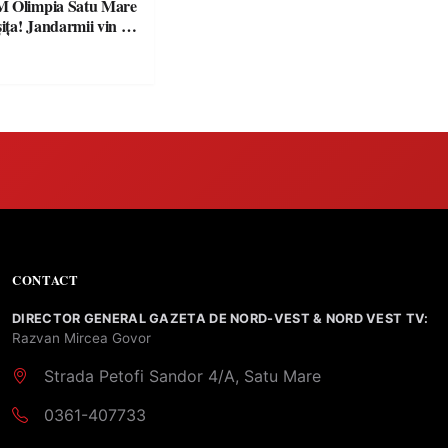
M Olimpia Satu Mare
ța! Jandarmii vin cu
e clare pentru
CONTACT
DIRECTOR GENERAL GAZETA DE NORD-VEST & NORD VEST TV:
Razvan Mircea Govor
Strada Petofi Sandor 4/A, Satu Mare
0361-407733