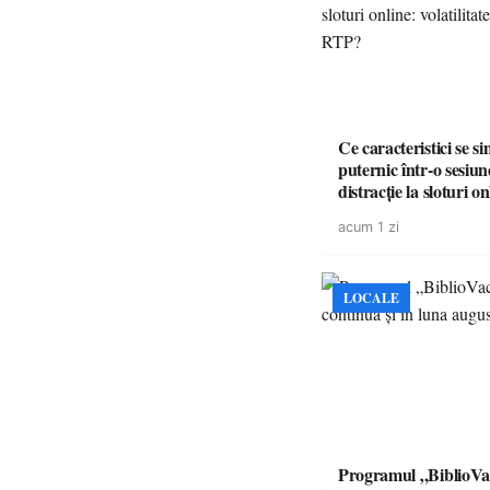
Ce caracteristici se s
puternic într-o sesiun
distracție la sloturi on
volatilitatea sau nive
acum 1 zi
LOCALE
Programul „BiblioVa