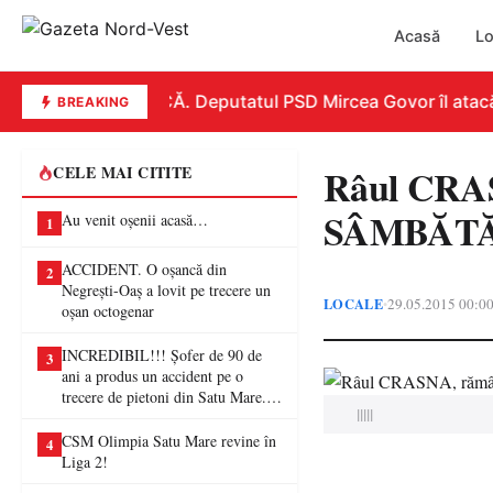
Acasă
Lo
REPLICĂ. Deputatul PSD Mircea Govor îl atacă dur
BREAKING
Râul CRA
CELE MAI CITITE
SÂMBĂTĂ s
Au venit oșenii acasă…
1
ACCIDENT. O oșancă din
2
Negrești-Oaș a lovit pe trecere un
LOCALE
29.05.2015 00:0
•
oșan octogenar
INCREDIBIL!!! Șofer de 90 de
3
ani a produs un accident pe o
trecere de pietoni din Satu Mare. O
|||||
femeie a ajuns la spital
CSM Olimpia Satu Mare revine în
4
Liga 2!