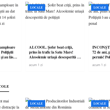
LOCALE
LOCALE
amploare
ALCOOL. Șofer beat criță,
INCONȘTI
olițiștii
prins în trafic la Satu Mare!
72 de ani, 
și au lăsat
Alcoolemie uriașă descoperită de
permis! Poli
într-o
polițiști
cu un dosa
acum 1 zi
acum 1 zi
COLE
LOCALE
LOCALE