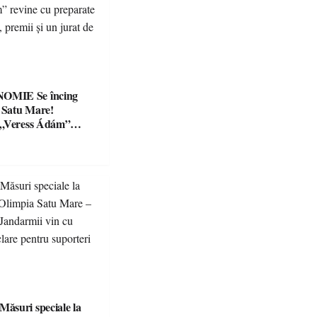
Se încing
a Satu Mare!
 „Veress Ádám”
preparate
se, premii și un jurat
suri speciale la