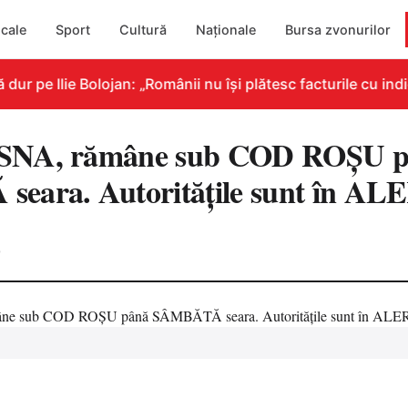
cale
Sport
Cultură
Naționale
Bursa zvonurilor
 pe Ilie Bolojan: „Românii nu își plătesc facturile cu indic
SNA, rămâne sub COD ROŞU p
eara. Autorităţile sunt în A
0