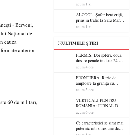
Mare! Polițiștii au dat sute
acum 1 zi
de amenzi și au lăsat 14
șoferi fără permis într-o
ALCOOL. Șofer beat criță,
singură zi
prins în trafic la Satu Mare!
ăneşti - Berveni,
Alcoolemie uriașă
acum 1 zi
descoperită de polițiști
ului Naţional de
in cauza
ULTIMELE ȘTIRI
r formate anterior
PERMIS. Doi șoferi, două
dosare penale în doar 24 de
ore la Petea! Unul avea
acum 4 ore
permisul suspendat, celălalt
nu a avut niciodată permis
FRONTIERĂ. Razie de
amploare la granița cu
Ungaria! 800 de persoane și
acum 5 ore
peste 300 de mașini,
verificate
VERTICALI PENTRU
ste 60 de militari,
ROMÂNIA: JURNAL DE
CĂLĂTORIE FIJET
acum 6 ore
Ce caracteristici se simt mai
puternic într-o sesiune de
distracție la sloturi online:
acum 1 zi