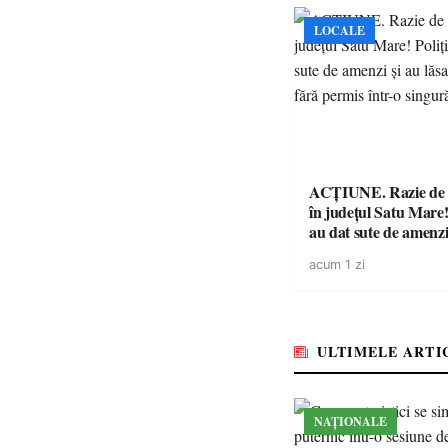
LOCALE
ACȚIUNE. Razie de 
în județul Satu Mare! P
au dat sute de amenzi 
14 șoferi fără permis 
acum 1 zi
singură zi
ULTIMELE ARTI
NAȚIONALE