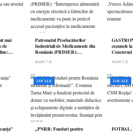
imt mai
Patronatul Producătorilor
GASTRONOMIE 
e de
Industriali de Medicamente din
ceaunele l
line:
România (PRIMER):
Concursul
lul RTP?
“Întreruperea alimentării cu
revine cu 
acum 1 zi
acum 1 zi
energie electrică a fabricilor de
spectaculoa
medicamente va pune în pericol
de renume
accesul pacienților la
medicamente esențiale
LOCALE
LOCALE
canța”
„PNRR: Fonduri pentru
FOTBAL. Mă