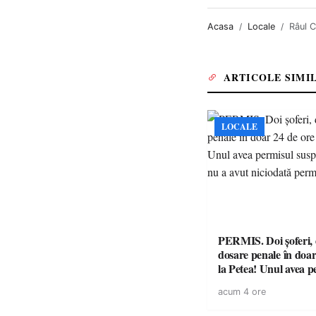
Acasa
Locale
Râul 
ARTICOLE SIMI
LOCALE
PERMIS. Doi șoferi,
dosare penale în doar
la Petea! Unul avea p
suspendat, celălalt nu
acum 4 ore
niciodată permis