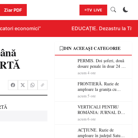
Ziar PDF
TV LIVE
atori economici”
EDUCAȚIE. Dezastru la Titlura
ână
DIN ACEEAȘI CATEGORIE
LERTĂ
PERMIS. Doi șoferi, două
dosare penale în doar 24 de
ore la Petea! Unul avea
acum 4 ore
permisul suspendat, celălalt
nu a avut niciodată permis
FRONTIERĂ. Razie de
amploare la granița cu
Ungaria! 800 de persoane și
acum 5 ore
peste 300 de mașini,
verificate
VERTICALI PENTRU
ROMÂNIA: JURNAL DE
CĂLĂTORIE FIJET
acum 6 ore
ACȚIUNE. Razie de
amploare în județul Satu