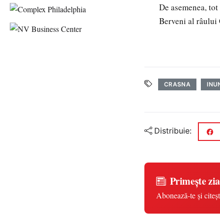
De asemenea, tot 
Berveni al râului 
CRASNA
INU
Distribuie:
Primește zia
Abonează-te și citeșt