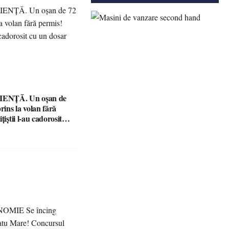
ENȚĂ. Un oșan de
prins la volan fără
țiștii l-au cadorosit
r penal