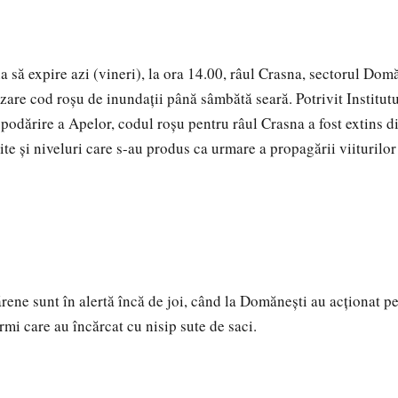
a să expire azi (vineri), la ora 14.00, râul Crasna, sectorul Dom
zare cod roşu de inundaţii până sâmbătă seară. Potrivit Institut
podărire a Apelor, codul roşu pentru râul Crasna a fost extins d
ite şi niveluri care s-au produs ca urmare a propagării viiturilo
rene sunt în alertă încă de joi, când la Domăneşti au acţionat pe
mi care au încărcat cu nisip sute de saci.