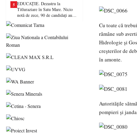
EDUCAȚIE. Dezastru la
5
Titluraziare în Satu Mare. Nicio
notă de zece, 90 de candidați au
picat examenul
Cu toate că trebui
rămâne sub averti
Hidrologie şi Gos
creşterilor de deb
în amonte.
Autorităţile sătmă
pompieri şi jandar