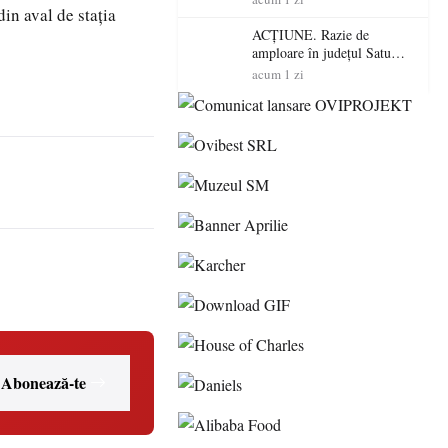
in aval de staţia
volatilitatea sau nivelul
RTP?
ACȚIUNE. Razie de
amploare în județul Satu
Mare! Polițiștii au dat sute
acum 1 zi
de amenzi și au lăsat 14
șoferi fără permis într-o
singură zi
Abonează-te