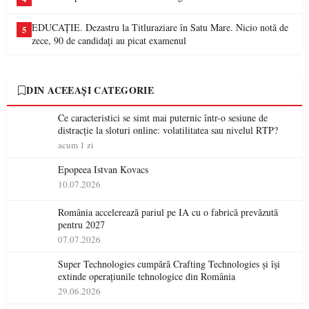
EDUCAȚIE. Dezastru la Titluraziare în Satu Mare. Nicio notă de
5
zece, 90 de candidați au picat examenul
DIN ACEEAȘI CATEGORIE
Ce caracteristici se simt mai puternic într-o sesiune de
distracție la sloturi online: volatilitatea sau nivelul RTP?
acum 1 zi
Epopeea Istvan Kovacs
10.07.2026
România accelerează pariul pe IA cu o fabrică prevăzută
pentru 2027
07.07.2026
Super Technologies cumpără Crafting Technologies și își
extinde operațiunile tehnologice din România
29.06.2026