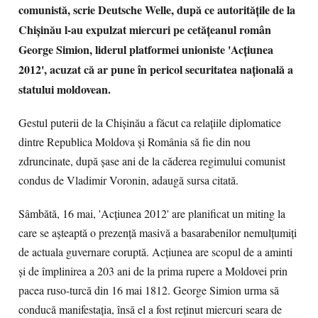
comunistă, scrie Deutsche Welle, după ce autoritățile de la
Chișinău l-au expulzat miercuri pe cetățeanul român
George Simion, liderul platformei unioniste 'Acțiunea
2012', acuzat că ar pune în pericol securitatea națională a
statului moldovean.
Gestul puterii de la Chișinău a făcut ca relațiile diplomatice
dintre Republica Moldova și România să fie din nou
zdruncinate, după șase ani de la căderea regimului comunist
condus de Vladimir Voronin, adaugă sursa citată.
Sâmbătă, 16 mai, 'Acțiunea 2012' are planificat un miting la
care se așteaptă o prezență masivă a basarabenilor nemulțumiți
de actuala guvernare coruptă. Acțiunea are scopul de a aminti
și de împlinirea a 203 ani de la prima rupere a Moldovei prin
pacea ruso-turcă din 16 mai 1812. George Simion urma să
conducă manifestația, însă el a fost reținut miercuri seara de