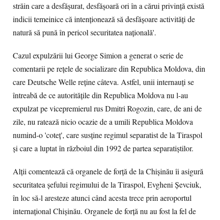
străin care a desfășurat, desfășoară ori în a cărui privință există
indicii temeinice că intenționează să desfășoare activități de
natură să pună în pericol securitatea națională'.
Cazul expulzării lui George Simion a generat o serie de
comentarii pe rețele de socializare din Republica Moldova, din
care Deutsche Welle reține câteva. Astfel, unii internauți se
întreabă de ce autoritățile din Republica Moldova nu l-au
expulzat pe vicepremierul rus Dmitri Rogozin, care, de ani de
zile, nu ratează nicio ocazie de a umili Republica Moldova
numind-o 'coteț', care susține regimul separatist de la Tiraspol
și care a luptat în războiul din 1992 de partea separatiștilor.
Alții comentează că organele de forță de la Chișinău îi asigură
securitatea șefului regimului de la Tiraspol, Evgheni Șevciuk,
în loc să-l aresteze atunci când acesta trece prin aeroportul
internațional Chișinău. Organele de forță nu au fost la fel de