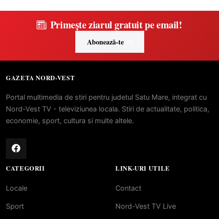
Primește ziarul gratuit pe email!
Abonează-te
GAZETA NORD-VEST
Portal multimedia de stiri pentru judetul Satu Mare, integrat cu
Nord-Vest TV - televiziunea locala. Stiri de actualitate, politica,
economie, sport, cultura si multe altele.
CATEGORII
LINK-URI UTILE
Locale
Contact
Sport
Nord-Vest TV Live