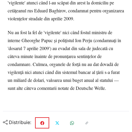
'vigilente' atunci când l-au scăpat din arest la domiciliu pe
cetățeanul rus Eduard Baghirov, condamnat pentru organizarea
violențelor stradale din aprilie 2009.
Nu au fost la fel de 'vigilente' nici când fostul ministru de
interne Gheorghe Papuc și polițistul Ion Perju (condamnați în
'dosarul 7 aprilie 2009') au evadat din sala de judecată cu
câteva minute înainte de pronunțarea sentințelor de
condamnare. Culmea, organele de forță nu au dat dovadă de
vigilență nici atunci când din sistemul bancar al țării s-a furat
un miliard de dolari, valoarea unui buget anual al statului —
sunt alte câteva comentarii notate de Deutsche Welle.
Distribuie: