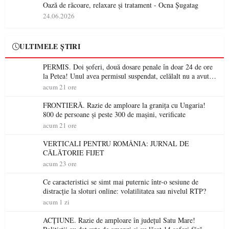
Oază de răcoare, relaxare și tratament - Ocna Șugatag
24.06.2026
ULTIMELE ȘTIRI
PERMIS. Doi șoferi, două dosare penale în doar 24 de ore
la Petea! Unul avea permisul suspendat, celălalt nu a avut
niciodată permis
acum 21 ore
FRONTIERĂ. Razie de amploare la granița cu Ungaria!
800 de persoane și peste 300 de mașini, verificate
acum 21 ore
VERTICALI PENTRU ROMÂNIA: JURNAL DE
CĂLĂTORIE FIJET
acum 23 ore
Ce caracteristici se simt mai puternic într-o sesiune de
distracție la sloturi online: volatilitatea sau nivelul RTP?
acum 1 zi
ACȚIUNE. Razie de amploare în județul Satu Mare!