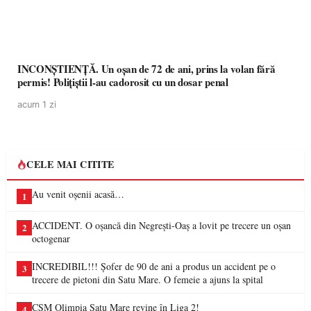
INCONȘTIENȚĂ. Un oșan de 72 de ani, prins la volan fără
permis! Polițiștii l-au cadorosit cu un dosar penal
acum 1 zi
CELE MAI CITITE
Au venit oșenii acasă…
1
ACCIDENT. O oșancă din Negrești-Oaș a lovit pe trecere un oșan
2
octogenar
INCREDIBIL!!! Șofer de 90 de ani a produs un accident pe o
3
trecere de pietoni din Satu Mare. O femeie a ajuns la spital
CSM Olimpia Satu Mare revine în Liga 2!
4