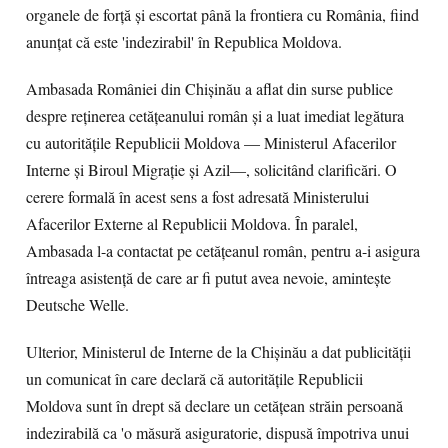
organele de forță și escortat până la frontiera cu România, fiind
anunțat că este 'indezirabil' în Republica Moldova.
Ambasada României din Chișinău a aflat din surse publice
despre reținerea cetățeanului român și a luat imediat legătura
cu autoritățile Republicii Moldova — Ministerul Afacerilor
Interne și Biroul Migrație și Azil—, solicitând clarificări. O
cerere formală în acest sens a fost adresată Ministerului
Afacerilor Externe al Republicii Moldova. În paralel,
Ambasada l-a contactat pe cetățeanul român, pentru a-i asigura
întreaga asistență de care ar fi putut avea nevoie, amintește
Deutsche Welle.
Ulterior, Ministerul de Interne de la Chișinău a dat publicității
un comunicat în care declară că autoritățile Republicii
Moldova sunt în drept să declare un cetățean străin persoană
indezirabilă ca 'o măsură asiguratorie, dispusă împotriva unui