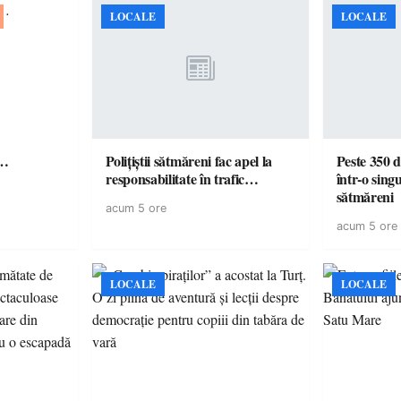
LOCALE
LOCALE
ă…
Polițiștii sătmăreni fac apel la
Peste 350 d
responsabilitate în trafic…
într-o singu
sătmăreni
acum 5 ore
acum 5 ore
LOCALE
LOCALE