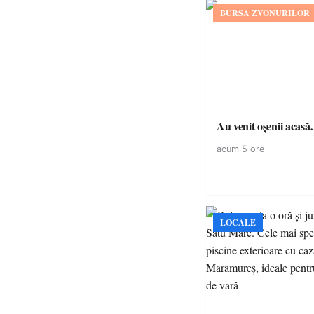
BURSA ZVONURILOR
Au venit oșenii acas
acum 5 ore
LOCALE