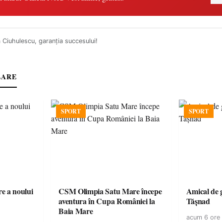
 Ciuhulescu, garanţia succesului!
LARE
SPORT
SPORT
e a noului
CSM Olimpia Satu Mare începe
Amical de 
aventura în Cupa României la
Tășnad
Baia Mare
acum 6 ore