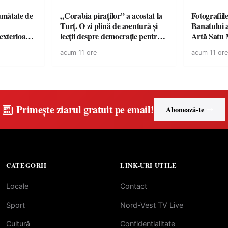
jumătate de
„Corabia piraților” a acostat la
Fotografiil
Turț. O zi plină de aventură și
Banatului 
 exterioare
lecții despre democrație pentru
Artă Satu
 ideale
copiii din tabăra de vară
acum 11 ore
acum 11 ore
 vară
Primește ziarul gratuit pe email!
Abonează-te
CATEGORII
LINK-URI UTILE
Locale
Contact
Sport
Nord-Vest TV Live
Cultură
Confidentialitate