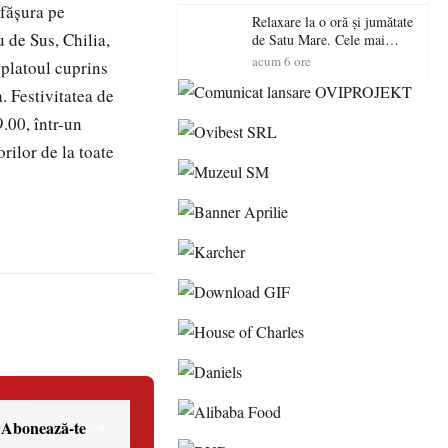
sfăşura pe
Relaxare la o oră și jumătate
 de Sus, Chilia,
de Satu Mare. Cele mai
spectaculoase piscine
acum 6 ore
 platoul cuprins
exterioare cu cazare din
 Festivitatea de
Maramureș, ideale pentru o
escapadă de vară
9.00, într-un
rilor de la toate
Abonează-te