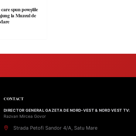
e care spun poveștile
ajung la Muzeul de
 Mare
CONTACT
DIRECTOR GENERAL GAZETA DE NORD-VEST & NORD VEST TV:
Razvan Mircea Govor
Strada Petofi Sandor 4/A, Satu Mare