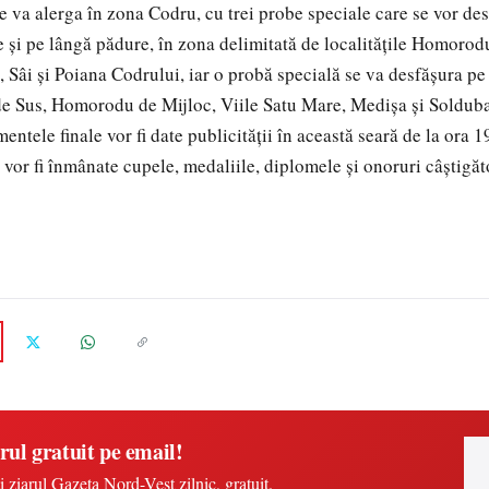
e va alerga în zona Codru, cu trei probe speciale care se vor de
e şi pe lângă pădure, în zona delimitată de localităţile Homorodu
Sâi şi Poiana Codrului, iar o probă specială se va desfăşura pe
e Sus, Homorodu de Mijloc, Viile Satu Mare, Medişa şi Solduba.
entele finale vor fi date publicităţii în această seară de la ora 1
 vor fi înmânate cupele, medaliile, diplomele şi onoruri câştigăto
rul gratuit pe email!
i ziarul Gazeta Nord-Vest zilnic, gratuit.