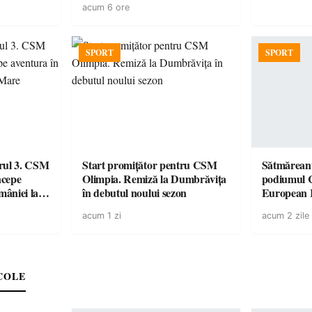
acum 6 ore
SPORT
SPORT
urul 3. CSM
Start promițător pentru CSM
Sătmăreanu
ncepe
Olimpia. Remiză la Dumbrăvița
podiumul 
âniei la
în debutul noului sezon
European
duel specta
acum 1 zi
acum 2 zile
Räikkönen
COLE