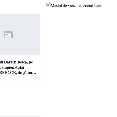
l Darren Betea, pe
Campionatului
 RMC CE, după un
culos cu fiul lui Kimi