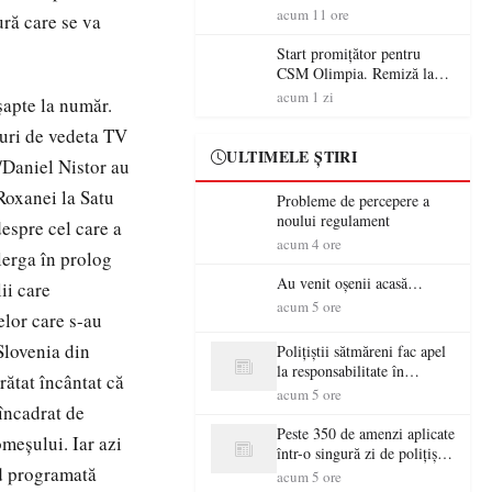
începe aventura în Cupa
acum 11 ore
ură care se va
României la Baia Mare
Start promițător pentru
CSM Olimpia. Remiză la
Dumbrăvița în debutul
acum 1 zi
şapte la număr.
noului sezon
turi de vedeta TV
ULTIMELE ȘTIRI
Daniel Nistor au
Roxanei la Satu
Probleme de percepere a
noului regulament
espre cel care a
acum 4 ore
lerga în prolog
Au venit oșenii acasă…
ii care
acum 5 ore
elor care s-au
Slovenia din
Polițiștii sătmăreni fac apel
la responsabilitate în
rătat încântat că
trafic…
acum 5 ore
 încadrat de
Peste 350 de amenzi aplicate
meşului. Iar azi
într-o singură zi de polițiștii
ind programată
sătmăreni
acum 5 ore