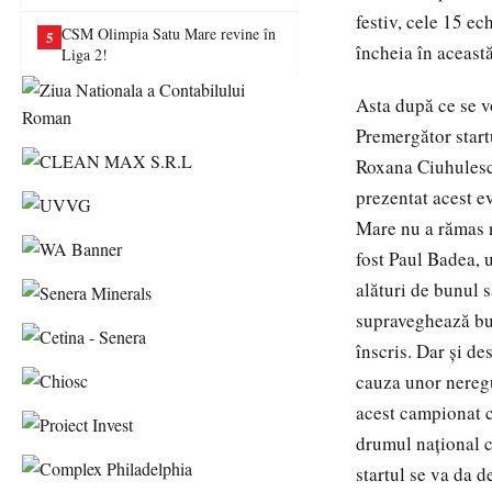
va juca în Liga a II-a
festiv, cele 15 ec
CSM Olimpia Satu Mare revine în
5
încheia în această
Liga 2!
Asta după ce se v
Premergător start
Roxana Ciuhulesc
prezentat acest e
Mare nu a rămas n
fost Paul Badea, 
alături de bunul 
supraveghează bun
înscris. Dar şi de
cauza unor neregu
acest campionat ca
drumul naţional c
startul se va da d