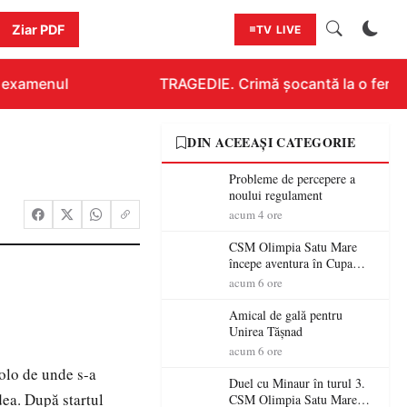
Ziar PDF
TV LIVE
 examenul
TRAGEDIE. Crimă șocantă la o fermă di
DIN ACEEAȘI CATEGORIE
Probleme de percepere a
noului regulament
acum 4 ore
CSM Olimpia Satu Mare
începe aventura în Cupa
României la Baia Mare
acum 6 ore
Amical de gală pentru
Unirea Tășnad
acum 6 ore
acolo de unde s-a
Duel cu Minaur în turul 3.
dea. După startul
CSM Olimpia Satu Mare