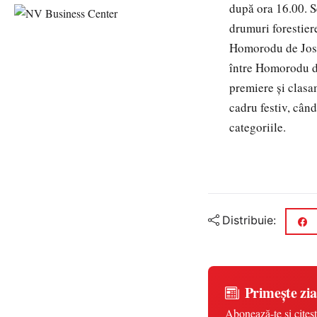
după ora 16.00. S
drumuri forestier
Homorodu de Jos, 
între Homorodu d
premiere şi clasam
cadru festiv, când
categoriile.
Distribuie:
Primește zia
Abonează-te și citeșt