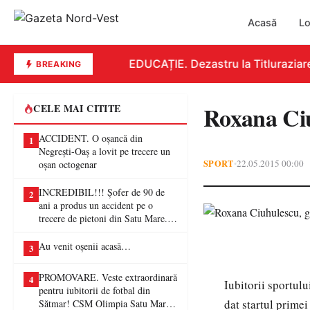
Acasă
Lo
EDUCAȚIE. Dezastru la Titluraziare 
BREAKING
Roxana Ciu
CELE MAI CITITE
ACCIDENT. O oșancă din
1
Negrești-Oaș a lovit pe trecere un
SPORT
22.05.2015 00:00
•
oșan octogenar
INCREDIBIL!!! Șofer de 90 de
2
ani a produs un accident pe o
trecere de pietoni din Satu Mare. O
femeie a ajuns la spital
Au venit oșenii acasă…
3
PROMOVARE. Veste extraordinară
4
Iubitorii sportulu
pentru iubitorii de fotbal din
dat startul prime
Sătmar! CSM Olimpia Satu Mare