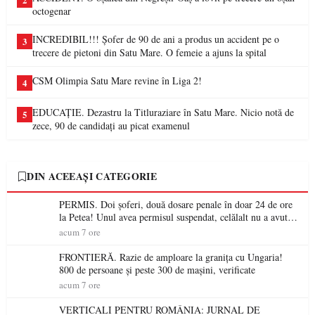
2
octogenar
INCREDIBIL!!! Șofer de 90 de ani a produs un accident pe o
3
trecere de pietoni din Satu Mare. O femeie a ajuns la spital
CSM Olimpia Satu Mare revine în Liga 2!
4
EDUCAȚIE. Dezastru la Titluraziare în Satu Mare. Nicio notă de
5
zece, 90 de candidați au picat examenul
DIN ACEEAȘI CATEGORIE
PERMIS. Doi șoferi, două dosare penale în doar 24 de ore
la Petea! Unul avea permisul suspendat, celălalt nu a avut
niciodată permis
acum 7 ore
FRONTIERĂ. Razie de amploare la granița cu Ungaria!
800 de persoane și peste 300 de mașini, verificate
acum 7 ore
VERTICALI PENTRU ROMÂNIA: JURNAL DE