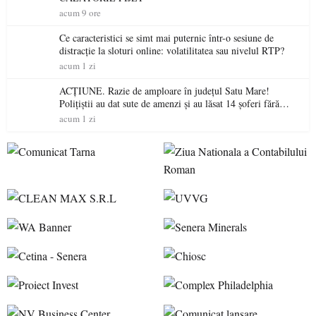
acum 9 ore
Ce caracteristici se simt mai puternic într-o sesiune de
distracție la sloturi online: volatilitatea sau nivelul RTP?
acum 1 zi
ACȚIUNE. Razie de amploare în județul Satu Mare!
Polițiștii au dat sute de amenzi și au lăsat 14 șoferi fără
permis într-o singură zi
acum 1 zi