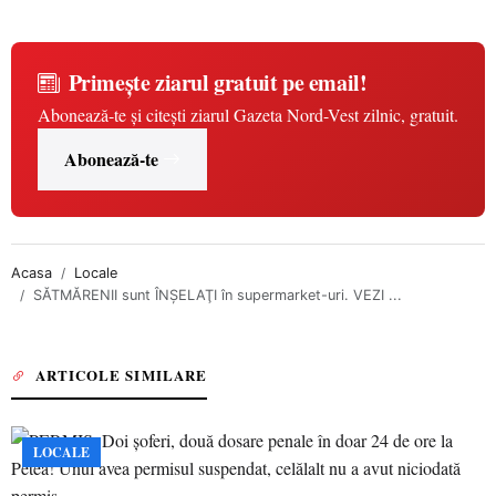
Primește ziarul gratuit pe email!
Abonează-te și citești ziarul Gazeta Nord-Vest zilnic, gratuit.
Abonează-te
Acasa
Locale
SĂTMĂRENII sunt ÎNŞELAŢI în supermarket-uri. VEZI ...
ARTICOLE SIMILARE
LOCALE