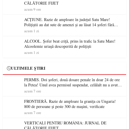
CĂLĂTORIE FIJET
acum 9 ore
ACȚIUNE. Razie de amploare în județul Satu Mare!
Polițiștii au dat sute de amenzi și au lăsat 14 șoferi fără
permis într-o singură zi
acum 1 zi
ALCOOL. Șofer beat criță, prins în trafic la Satu Mare!
Alcoolemie uriașă descoperită de polițiști
acum 1 zi
ULTIMELE ȘTIRI
PERMIS. Doi șoferi, două dosare penale în doar 24 de ore
la Petea! Unul avea permisul suspendat, celălalt nu a avut
niciodată permis
acum 7 ore
FRONTIERĂ. Razie de amploare la granița cu Ungaria!
800 de persoane și peste 300 de mașini, verificate
acum 7 ore
VERTICALI PENTRU ROMÂNIA: JURNAL DE
CĂLĂTORIE FIJET