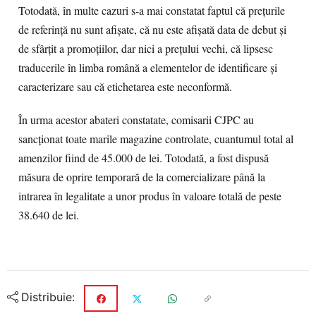
Totodată, în multe cazuri s-a mai constatat faptul că preţurile
de referinţă nu sunt afişate, că nu este afişată data de debut şi
de sfârţit a promoţiilor, dar nici a preţului vechi, că lipsesc
traducerile în limba română a elementelor de identificare şi
caracterizare sau că etichetarea este neconformă.
În urma acestor abateri constatate, comisarii CJPC au
sancţionat toate marile magazine controlate, cuantumul total al
amenzilor fiind de 45.000 de lei. Totodată, a fost dispusă
măsura de oprire temporară de la comercializare până la
intrarea în legalitate a unor produs în valoare totală de peste
38.640 de lei.
Distribuie: