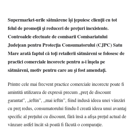
Supermarket-urile sătmărene îşi ţepuiesc clienţii cu tot
felul de promoţii şi reduceri de preţuri inexistente.
Controalele efectuate de comisarii Comisariatului
Judeţean pentru Protecţia Consumatorului (CJPC) Satu
Mare arată faptul că toţi retailerii sătmăreni se folosesc de
practici comerciale incorecte pentru a-i înşela pe
sătmăreni, motiv pentru care au şi fost amendaţi.
Printre cele mai frecvent practice comerciale incorecte poate fi
amintită utilizarea de expresii precum „preţ de discount
garantat”, „ieftin”, „mai ieftin”, fiind indusă ideea unei vânzări
cu preţ redus, consumatorului fiindu-I creată ideea unui avantaj
specific al preţului cu discount, fără însă a afişa preţul actual de
vânzare astfel încât să poată fi făcută o comparaţie.