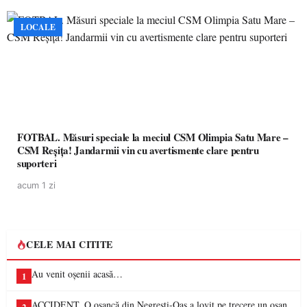
LOCALE
FOTBAL. Măsuri speciale la meciul CSM Olimpia Satu Mare –
CSM Reșița! Jandarmii vin cu avertismente clare pentru
suporteri
acum 1 zi
CELE MAI CITITE
Au venit oșenii acasă…
1
ACCIDENT. O oșancă din Negrești-Oaș a lovit pe trecere un oșan