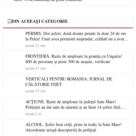
DIN ACEEAȘI CATEGORIE
PERMIS. Doi șoferi, două dosare penale în doar 24 de ore
la Petea! Unul avea permisul suspendat, celălalt nu a avut
niciodată permis
acum 11 ore
FRONTIERĂ. Razie de amploare la granița cu Ungaria!
800 de persoane și peste 300 de mașini, verificate
acum 11 ore
VERTICALI PENTRU ROMÂNIA: JURNAL DE
CĂLĂTORIE FIJET
acum 13 ore
ACȚIUNE. Razie de amploare în județul Satu Mare!
Polițiștii au dat sute de amenzi și au lăsat 14 șoferi fără
permis într-o singură zi
acum 1 zi
ALCOOL. Șofer beat criță, prins în trafic la Satu Mare!
Alcoolemie uriașă descoperită de polițiști