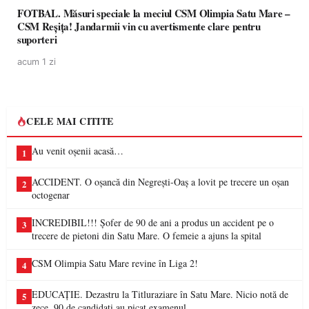
FOTBAL. Măsuri speciale la meciul CSM Olimpia Satu Mare –
CSM Reșița! Jandarmii vin cu avertismente clare pentru
suporteri
acum 1 zi
CELE MAI CITITE
Au venit oșenii acasă…
1
ACCIDENT. O oșancă din Negrești-Oaș a lovit pe trecere un oșan
2
octogenar
INCREDIBIL!!! Șofer de 90 de ani a produs un accident pe o
3
trecere de pietoni din Satu Mare. O femeie a ajuns la spital
CSM Olimpia Satu Mare revine în Liga 2!
4
EDUCAȚIE. Dezastru la Titluraziare în Satu Mare. Nicio notă de
5
zece, 90 de candidați au picat examenul