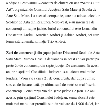
a ediţie a Festivalului – concurs de chitară clasică “Samus Guit
Art”, organizat de Consiliul Judeţean Satu Mare şi Şcoala de
Arte Satu Mare. La această competiţie, care s-a adresat elevilor
Şcolilor de Artă din Regiunea Nord-Vest, s-au înscris 21 de
concurenţi din şapte judeţe. Juriul concursului este format din
Constantin Andrei, Aurelian Andrei şi Adrian Andrei, cei care
formează renumita formaţie Trio Andrei.
Zeci de concurenţi din şapte judeţe
Directorul Şcolii de Arte
Satu Mare, Mircea Deac, a declarat că în acest an vor participa
peste 20 de concurenţi din şapte judeţe. De asemenea, în acest
an, prin sprijinul Consiliului Judeţean, s-au alocat mai multe
fonduri. “Vom avea circa 21 de concurenţi, dar după cum se
ştie, ca de fiecare dată, pe ultima sută de metri se mai înscriu
concurenţi. Concurenţii vin din şapte judeţe ale ţării. De anul
acesta, prin sprijinul Consiliului Judeţean, suma alocată este
mult mai mare - iar premiile sunt în valoare de 1.900 de lei, iar