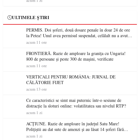
acum 1 zi
ULTIMELE ȘTIRI
PERMIS. Doi șoferi, două dosare penale în doar 24 de ore
la Petea! Unul avea permisul suspendat, celălalt nu a avut
niciodată permis
acum 11 ore
FRONTIERĂ. Razie de amploare la granița cu Ungaria!
800 de persoane și peste 300 de mașini, verificate
acum 11 ore
VERTICALI PENTRU ROMÂNIA: JURNAL DE
CĂLĂTORIE FIJET
acum 13 ore
Ce caracteristici se simt mai puternic într-o sesiune de
distracție la sloturi online: volatilitatea sau nivelul RTP?
acum 1 zi
ACȚIUNE. Razie de amploare în județul Satu Mare!
Polițiștii au dat sute de amenzi și au lăsat 14 șoferi fără
permis într-o singură zi
acum 1 zi