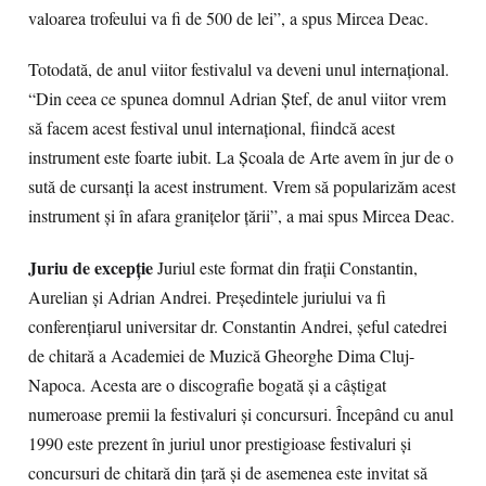
valoarea trofeului va fi de 500 de lei”, a spus Mircea Deac.
Totodată, de anul viitor festivalul va deveni unul internaţional.
“Din ceea ce spunea domnul Adrian Ştef, de anul viitor vrem
să facem acest festival unul internaţional, fiindcă acest
instrument este foarte iubit. La Şcoala de Arte avem în jur de o
sută de cursanţi la acest instrument. Vrem să popularizăm acest
instrument şi în afara graniţelor ţării”, a mai spus Mircea Deac.
Juriu de excepţie
Juriul este format din fraţii Constantin,
Aurelian şi Adrian Andrei. Preşedintele juriului va fi
conferenţiarul universitar dr. Constantin Andrei, şeful catedrei
de chitară a Academiei de Muzică Gheorghe Dima Cluj-
Napoca. Acesta are o discografie bogată şi a câştigat
numeroase premii la festivaluri şi concursuri. Începând cu anul
1990 este prezent în juriul unor prestigioase festivaluri şi
concursuri de chitară din ţară şi de asemenea este invitat să