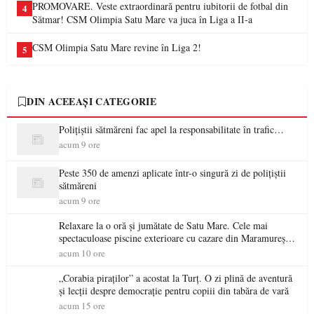
PROMOVARE. Veste extraordinară pentru iubitorii de fotbal din
4
Sătmar! CSM Olimpia Satu Mare va juca în Liga a II-a
CSM Olimpia Satu Mare revine în Liga 2!
5
DIN ACEEAȘI CATEGORIE
Polițiștii sătmăreni fac apel la responsabilitate în trafic…
acum 9 ore
Peste 350 de amenzi aplicate într-o singură zi de polițiștii
sătmăreni
acum 9 ore
Relaxare la o oră și jumătate de Satu Mare. Cele mai
spectaculoase piscine exterioare cu cazare din Maramureș,
ideale pentru o escapadă de vară
acum 10 ore
„Corabia piraților” a acostat la Turț. O zi plină de aventură
și lecții despre democrație pentru copiii din tabăra de vară
acum 15 ore