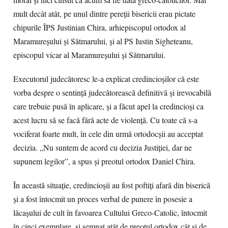
moral şi nici cinstit ca acum să fie dată greco-catolicilor. Mai
mult decât atât, pe unul dintre pereţii bisericii erau pictate
chipurile ÎPS Justinian Chira, arhiepiscopul ortodox al
Maramureşului şi Sătmarului, şi al PS Iustin Sigheteanu,
episcopul vicar al Maramureşului şi Sătmarului.
Executorul judecătoresc le-a explicat credincioşilor că este
vorba despre o sentinţă judecătorească definitivă şi irevocabilă
care trebuie pusă în aplicare, şi a făcut apel la credincioşi ca
acest lucru să se facă fără acte de violenţă. Cu toate că s-a
vociferat foarte mult, în cele din urmă ortodocşii au acceptat
decizia. „Nu suntem de acord cu decizia Justiţiei, dar ne
supunem legilor”, a spus şi preotul ortodox Daniel Chira.
În această situaţie, credincioşii au fost poftiţi afară din biserică
şi a fost întocmit un proces verbal de punere în posesie a
lăcaşului de cult în favoarea Cultului Greco-Catolic, întocmit
în cinci exemplare, şi semnat atât de preotul ortodox cât şi de