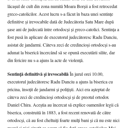
lăcaşul de cult din zona numită Moara Borşii a fost retrocedat
greco-catolicilor. Acest lucru s-a făcut în baza unei sentinţe
definitive şi irevocabile dată de Judecătoria Satu Mare după
şase ani de judecată între ortodocşi şi greco-catolici. Sentinţa a
fost pusă în aplicare de executorul judecătoresc Radu Danciu,
asistat de jandarmi. Câteva zeci de credincioşi ortodocşi s-au
adunat la biserică încercând să se opună executării silite, dar
din fericire nu s-a ajuns la acte de violenţă.
Sentinţă definitivă şi irevocabilă
În jurul orei 10.00,
executorul judecătoresc Radu Danciu a ajuns la biserica cu
pricina, însoţit de jandarmi şi poliţişti. Aici era aşteptat de
câteva zeci de credincioşi ortodocşi şi de preotul ortodox
Daniel Chira. Aceştia au încercat să explice oamenilor legii că
biserica, construită în 1883, a fost recent renovată de către
ortodocşi, că au fost cheltuiţi foarte mulţi bani şi că nu este nici