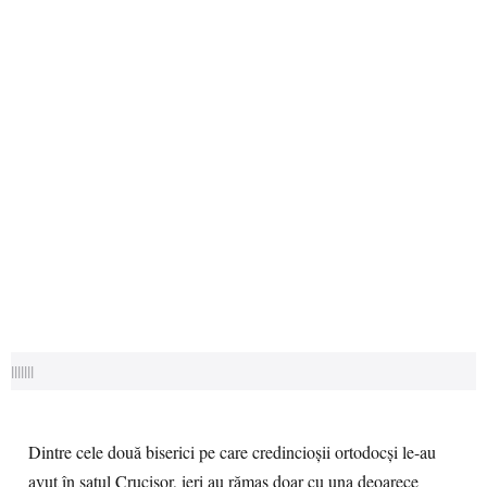
|||||||
Dintre cele două biserici pe care credincioşii ortodocşi le-au
avut în satul Crucişor, ieri au rămas doar cu una deoarece