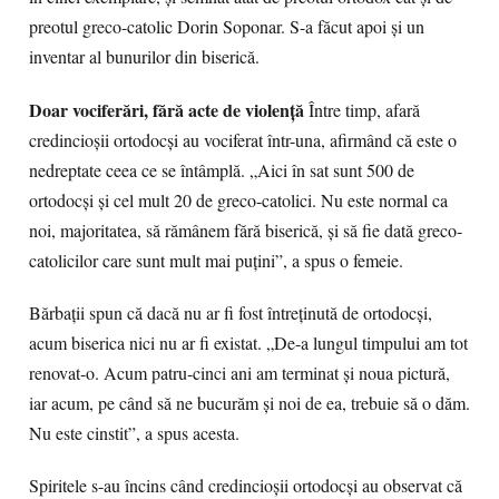
preotul greco-catolic Dorin Soponar. S-a făcut apoi şi un
inventar al bunurilor din biserică.
Doar vociferări, fără acte de violenţă
Între timp, afară
credincioşii ortodocşi au vociferat într-una, afirmând că este o
nedreptate ceea ce se întâmplă. „Aici în sat sunt 500 de
ortodocşi şi cel mult 20 de greco-catolici. Nu este normal ca
noi, majoritatea, să rămânem fără biserică, şi să fie dată greco-
catolicilor care sunt mult mai puţini”, a spus o femeie.
Bărbaţii spun că dacă nu ar fi fost întreţinută de ortodocşi,
acum biserica nici nu ar fi existat. „De-a lungul timpului am tot
renovat-o. Acum patru-cinci ani am terminat şi noua pictură,
iar acum, pe când să ne bucurăm şi noi de ea, trebuie să o dăm.
Nu este cinstit”, a spus acesta.
Spiritele s-au încins când credincioşii ortodocşi au observat că