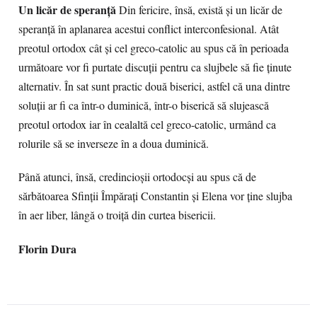
Un licăr de speranţă
Din fericire, însă, există şi un licăr de
speranţă în aplanarea acestui conflict interconfesional. Atât
preotul ortodox cât şi cel greco-catolic au spus că în perioada
următoare vor fi purtate discuţii pentru ca slujbele să fie ţinute
alternativ. În sat sunt practic două biserici, astfel că una dintre
soluţii ar fi ca într-o duminică, într-o biserică să slujească
preotul ortodox iar în cealaltă cel greco-catolic, urmând ca
rolurile să se inverseze în a doua duminică.
Până atunci, însă, credincioşii ortodocşi au spus că de
sărbătoarea Sfinţii Împăraţi Constantin şi Elena vor ţine slujba
în aer liber, lângă o troiţă din curtea bisericii.
Florin Dura