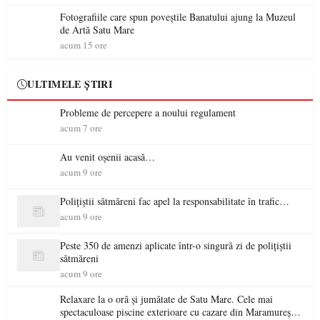
Fotografiile care spun poveștile Banatului ajung la Muzeul
de Artă Satu Mare
acum 15 ore
ULTIMELE ȘTIRI
Probleme de percepere a noului regulament
acum 7 ore
Au venit oșenii acasă…
acum 9 ore
Polițiștii sătmăreni fac apel la responsabilitate în trafic…
acum 9 ore
Peste 350 de amenzi aplicate într-o singură zi de polițiștii
sătmăreni
acum 9 ore
Relaxare la o oră și jumătate de Satu Mare. Cele mai
spectaculoase piscine exterioare cu cazare din Maramureș,