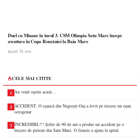
Duel cu Minaur în turul 3. CSM Olimpia Satu Mare începe
aventura în Cupa României la Baia Mare
acum 15 ore
CELE MAI CITITE
Au venit oșenii acasă…
1
ACCIDENT. O oșancă din Negrești-Oaș a lovit pe trecere un oșan
2
octogenar
INCREDIBIL!!! Șofer de 90 de ani a produs un accident pe o
3
trecere de pietoni din Satu Mare. O femeie a ajuns la spital