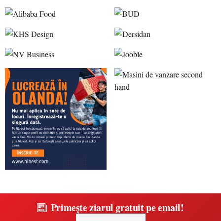
Primește ziarul gratuit pe email!