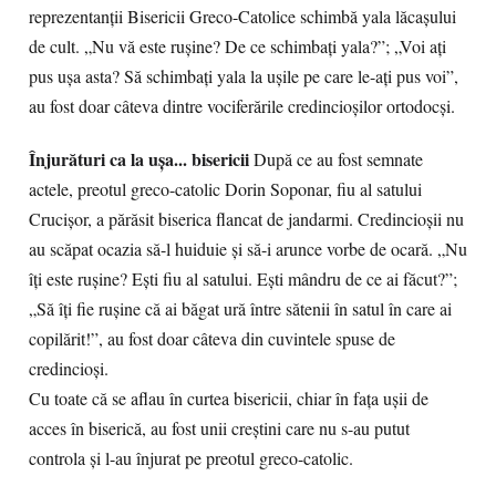
reprezentanţii Bisericii Greco-Catolice schimbă yala lăcaşului
de cult. „Nu vă este ruşine? De ce schimbaţi yala?”; „Voi aţi
pus uşa asta? Să schimbaţi yala la uşile pe care le-aţi pus voi”,
au fost doar câteva dintre vociferările credincioşilor ortodocşi.
Înjurături ca la uşa... bisericii
După ce au fost semnate
actele, preotul greco-catolic Dorin Soponar, fiu al satului
Crucişor, a părăsit biserica flancat de jandarmi. Credincioşii nu
au scăpat ocazia să-l huiduie şi să-i arunce vorbe de ocară. „Nu
îţi este ruşine? Eşti fiu al satului. Eşti mândru de ce ai făcut?”;
„Să îţi fie ruşine că ai băgat ură între sătenii în satul în care ai
copilărit!”, au fost doar câteva din cuvintele spuse de
credincioşi.
Cu toate că se aflau în curtea bisericii, chiar în faţa uşii de
acces în biserică, au fost unii creştini care nu s-au putut
controla şi l-au înjurat pe preotul greco-catolic.