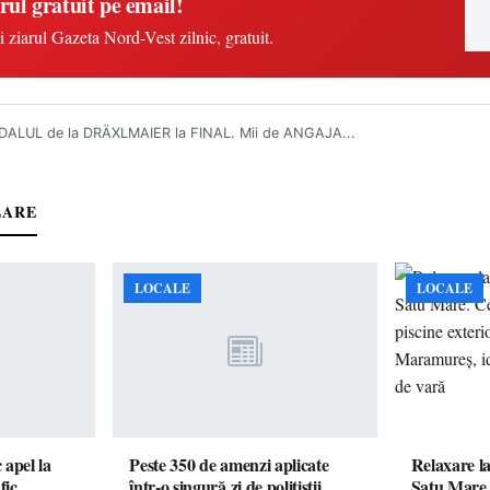
rul gratuit pe email!
i ziarul Gazeta Nord-Vest zilnic, gratuit.
ALUL de la DRÄXLMAIER la FINAL. Mii de ANGAJA...
LARE
LOCALE
LOCALE
c apel la
Peste 350 de amenzi aplicate
Relaxare la
te în trafic…
într-o singură zi de polițiștii
Satu Mare.