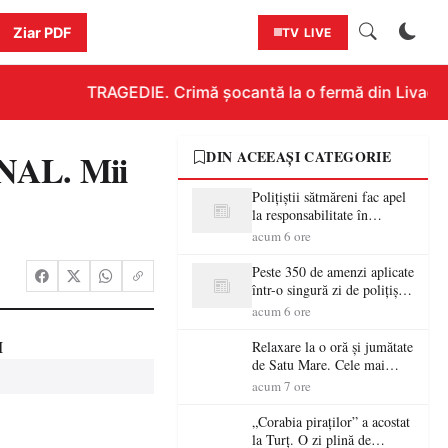
Ziar PDF
TV LIVE
TRAGEDIE. Crimă șocantă la o fermă din Livada!!!
NAL. Mii
DIN ACEEAȘI CATEGORIE
Polițiștii sătmăreni fac apel
la responsabilitate în
trafic…
acum 6 ore
Peste 350 de amenzi aplicate
într-o singură zi de polițiștii
sătmăreni
acum 6 ore
Relaxare la o oră și jumătate
de Satu Mare. Cele mai
spectaculoase piscine
acum 7 ore
exterioare cu cazare din
Maramureș, ideale pentru o
„Corabia piraților” a acostat
escapadă de vară
la Turț. O zi plină de