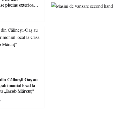
se piscine exterioare
n Maramureș, ideale
scapadă de vară
 din Călinești-Oaș au
patrimoniul local la
u „Iacob Mărcuț”
e