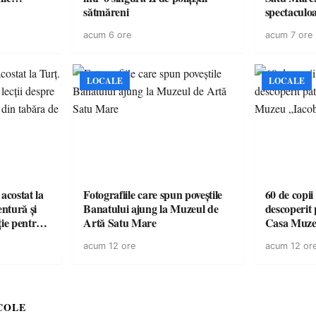
sătmăreni
spectaculoa
cu cazare di
acum 6 ore
acum 7 ore
pentru o e
LOCALE
LOCALE
acostat la
Fotografiile care spun poveștile
60 de copii
entură și
Banatului ajung la Muzeul de
descoperit 
ție pentru
Artă Satu Mare
Casa Muze
vară
acum 12 ore
acum 12 or
COLE