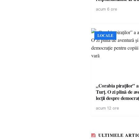
acum 6 ore
LOCALE
„Corabia piraților” a 
Turț. O zi plină de av
lecții despre democra
copiii din tabăra de 
acum 12 ore
ULTIMELE ARTI