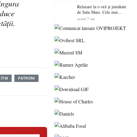
ingura
Relaxare la o oră și jumătate
oduce
de Satu Mare. Cele mai
spectaculoase piscine
acum 7 ore
ăţii.
exterioare cu cazare din
Maramureș, ideale pentru o
escapadă de vară
ITM
PATRONI