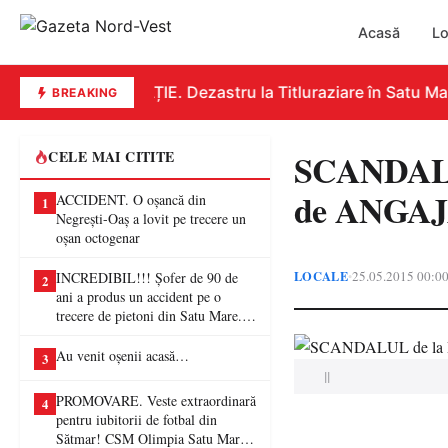
Acasă
Lo
EDUCAȚIE. Dezastru la Titluraziare în Satu Mare
BREAKING
SCANDALU
CELE MAI CITITE
de ANGAJA
ACCIDENT. O oșancă din
1
Negrești-Oaș a lovit pe trecere un
oșan octogenar
LOCALE
25.05.2015 00:0
•
INCREDIBIL!!! Șofer de 90 de
2
ani a produs un accident pe o
trecere de pietoni din Satu Mare. O
femeie a ajuns la spital
Au venit oșenii acasă…
3
||
PROMOVARE. Veste extraordinară
4
pentru iubitorii de fotbal din
Sătmar! CSM Olimpia Satu Mare