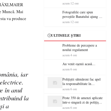
aventură și lecții despre
acum 12 ore
DRÄXLMAIER
democrație pentru copiii din
 de Muncă. Mai
tabăra de vară
Fotografiile care spun
poveștile Banatului ajung la
cesta va produce
Muzeul de Artă Satu Mare
acum 12 ore
ULTIMELE ȘTIRI
Probleme de percepere a
noului regulament
acum 4 ore
Au venit oșenii acasă…
acum 6 ore
omânia, iar
Polițiștii sătmăreni fac apel
electrice.
la responsabilitate în
e în anul
trafic…
acum 6 ore
ntribuind la
Peste 350 de amenzi aplicate
într-o singură zi de polițiștii
și a
sătmăreni
acum 6 ore