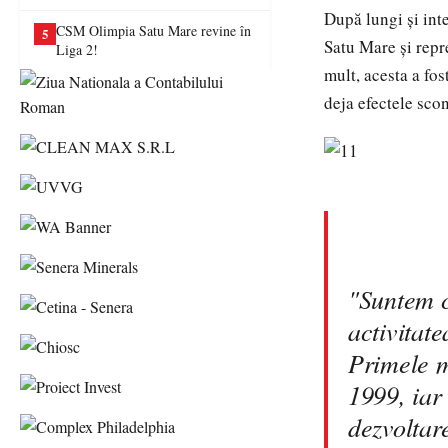
va juca în Liga a II-a
După lungi şi int
CSM Olimpia Satu Mare revine în
5
Satu Mare şi repr
Liga 2!
mult, acesta a fos
deja efectele sco
"Suntem c
activitat
Primele m
1999, iar
dezvoltar