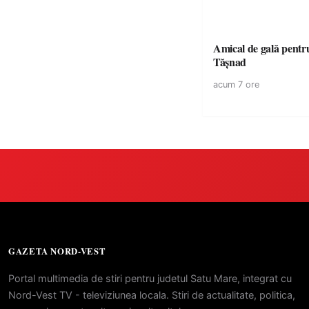
Amical de gală pentr
Tășnad
acum 7 ore
GAZETA NORD-VEST
Portal multimedia de stiri pentru judetul Satu Mare, integrat cu
Nord-Vest TV - televiziunea locala. Stiri de actualitate, politica,