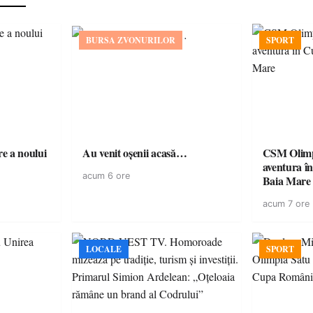
BURSA ZVONURILOR
SPORT
e a noului
Au venit oșenii acasă…
CSM Olimp
aventura în Cupa României la
acum 6 ore
Baia Mare
acum 7 ore
LOCALE
SPORT