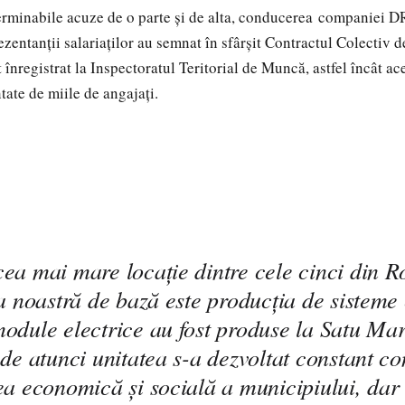
erminabile acuze de o parte şi de alta, conducerea
companiei 
ezentanţii salariaţilor au semnat în sfârşit Contractul Colectiv
t înregistrat la Inspectoratul Teritorial de Muncă, astfel încât a
ntate de miile de angajaţi.
ea mai mare locație dintre cele cinci din R
ea noastră de bază este producția de sisteme 
odule electrice au fost produse la Satu Mar
 de atunci unitatea s-a dezvoltat constant co
ea economică și socială a municipiului, dar 