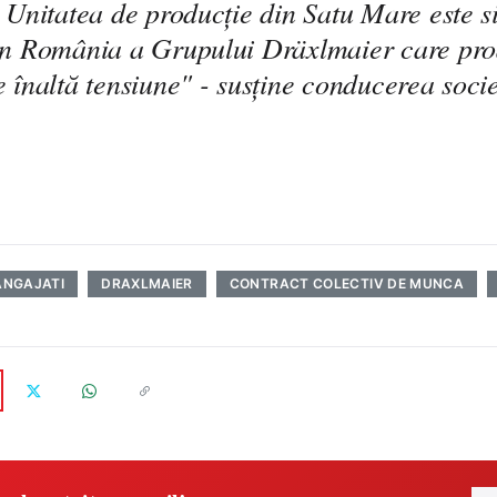
. Unitatea de producție din Satu Mare este s
in România a Grupului Dräxlmaier care pr
 înaltă tensiune" - susţine conducerea societ
ANGAJATI
DRAXLMAIER
CONTRACT COLECTIV DE MUNCA