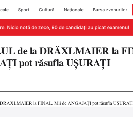
cale
Sport
Cultură
Naționale
Bursa zvonurilor
. Nicio notă de zece, 90 de candidați au picat examenul
L de la DRÄXLMAIER la FI
ŢI pot răsufla UŞURAŢI
0