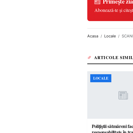
Primește zia
Abonează-te și citeșt
Acasa
Locale
SCAND
ARTICOLE SIMI
LOCALE
Polițiștii sătmăreni fa
responsabilita