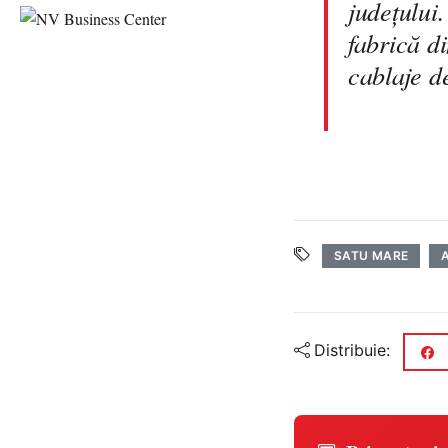
județului
fabrică d
cablaje de
SATU MARE
Distribuie: