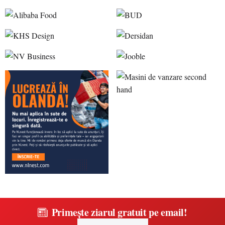
Primește ziarul gratuit pe email!