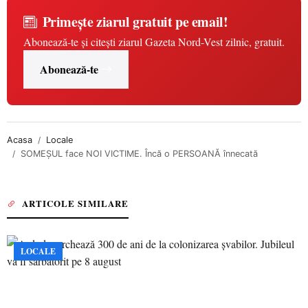
Primește ziarul gratuit pe email!
Abonează-te și citești ziarul Gazeta Nord-Vest zilnic, gratuit.
Abonează-te
Acasa
Locale
SOMEŞUL face NOI VICTIME. Încă o PERSOANĂ înnecată
ARTICOLE SIMILARE
LOCALE