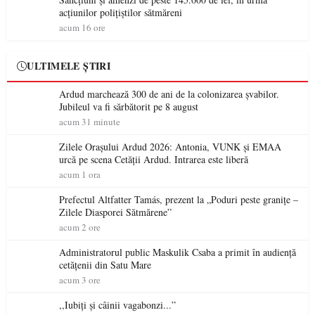
acțiunilor polițiștilor sătmăreni
acum 16 ore
ULTIMELE ȘTIRI
Ardud marchează 300 de ani de la colonizarea șvabilor.
Jubileul va fi sărbătorit pe 8 august
acum 31 minute
Zilele Orașului Ardud 2026: Antonia, VUNK și EMAA
urcă pe scena Cetății Ardud. Intrarea este liberă
acum 1 ora
Prefectul Altfatter Tamás, prezent la „Poduri peste granițe –
Zilele Diasporei Sătmărene”
acum 2 ore
Administratorul public Maskulik Csaba a primit în audiență
cetățenii din Satu Mare
acum 3 ore
,,Iubiți și câinii vagabonzi...”