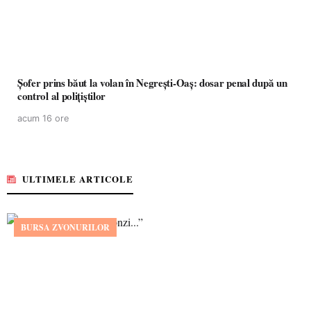
Șofer prins băut la volan în Negrești-Oaș: dosar penal după un
control al polițiștilor
acum 16 ore
ULTIMELE ARTICOLE
BURSA ZVONURILOR