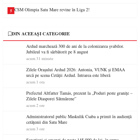
CSM Olimpia Satu Mare revine în Liga 2!
5
DIN ACEEAȘI CATEGORIE
Ardud marchează 300 de ani de la colonizarea șvabilor.
Jubileul va fi sărbătorit pe 8 august
acum 31 minute
Zilele Orașului Ardud 2026: Antonia, VUNK și EMAA
urcă pe scena Cetății Ardud. Intrarea este liberă
acum 1 ora
Prefectul Altfatter Tamás, prezent la „Poduri peste granițe –
Zilele Diasporei Sătmărene”
acum 2 ore
Administratorul public Maskulik Csaba a primit în audiență
cetățenii din Satu Mare
acum 3 ore
Sancțiuni și amenzi de peste 145.000 de lei, în urma