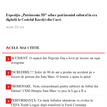
Expoziția „Patrimoniu 3D” aduce patrimoniul cultural în era
digitală la Castelul Károlyi din Carei
acum 20 ore
CELE MAI CITITE
ACCIDENT. O oșancă din Negrești-Oaș a lovit pe trecere un oșan
1
octogenar
INCREDIBIL!!! Șofer de 90 de ani a produs un accident pe o
2
trecere de pietoni din Satu Mare. O femeie a ajuns la spital
PROMOVARE. Veste extraordinară pentru iubitorii de fotbal din
3
Sătmar! CSM Olimpia Satu Mare va juca în Liga a II-a
PERFORMANȚĂ. Un tânăr fotbalist sătmărean va evolua în
4
UEFA Youth League după transferul la Farul Constanța