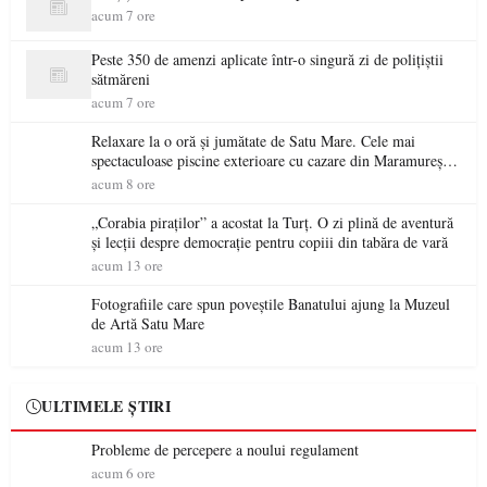
acum 7 ore
Peste 350 de amenzi aplicate într-o singură zi de polițiștii
sătmăreni
acum 7 ore
Relaxare la o oră și jumătate de Satu Mare. Cele mai
spectaculoase piscine exterioare cu cazare din Maramureș,
ideale pentru o escapadă de vară
acum 8 ore
„Corabia piraților” a acostat la Turț. O zi plină de aventură
și lecții despre democrație pentru copiii din tabăra de vară
acum 13 ore
Fotografiile care spun poveștile Banatului ajung la Muzeul
de Artă Satu Mare
acum 13 ore
ULTIMELE ȘTIRI
Probleme de percepere a noului regulament
acum 6 ore