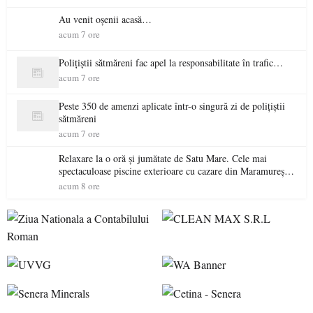
Au venit oșenii acasă…
acum 7 ore
Polițiștii sătmăreni fac apel la responsabilitate în trafic…
acum 7 ore
Peste 350 de amenzi aplicate într-o singură zi de polițiștii
sătmăreni
acum 7 ore
Relaxare la o oră și jumătate de Satu Mare. Cele mai
spectaculoase piscine exterioare cu cazare din Maramureș,
ideale pentru o escapadă de vară
acum 8 ore