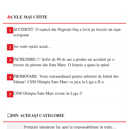
CELE MAI CITITE
ACCIDENT. O oșancă din Negrești-Oaș a lovit pe trecere un oșan
1
octogenar
Au venit oșenii acasă…
2
INCREDIBIL!!! Șofer de 90 de ani a produs un accident pe o
3
trecere de pietoni din Satu Mare. O femeie a ajuns la spital
PROMOVARE. Veste extraordinară pentru iubitorii de fotbal din
4
Sătmar! CSM Olimpia Satu Mare va juca în Liga a II-a
CSM Olimpia Satu Mare revine în Liga 2!
5
DIN ACEEAȘI CATEGORIE
Polițiștii sătmăreni fac apel la responsabilitate în trafic…