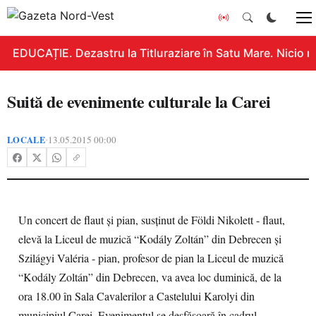
EDUCAȚIE. Dezastru la Titluraziare în Satu Mare. Nicio n
Suită de evenimente culturale la Carei
LOCALE
13.05.2015 00:00
•
Un concert de flaut și pian, susținut de Földi Nikolett - flaut,
elevă la Liceul de muzică “Kodály Zoltán” din Debrecen și
Szilágyi Valéria - pian, profesor de pian la Liceul de muzică
“Kodály Zoltán” din Debrecen, va avea loc duminică, de la
ora 18.00 în Sala Cavalerilor a Castelului Karolyi din
municipiul Carei. Evenimentul se desfășoară în cadrul