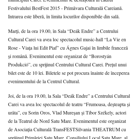
Festivalului BestFest 2015 - Primăvara Culturală Careiană.
Intrarea este liberă, în limita locurilor disponibile din sală.
Marți, de la ora 19.00, în Sala “Deák Endre” a Centrului
Cultural Carei va avea loc spectacolul music-hall “La Vie en
Rose - Viața lui Edit Piaf” cu Ágnes Gajai în limbile franceză
și română. Evenimentul este organizat de “Borostyán
Produkció”, cu sprijinul Centrului Cultural Carei. Prețul unui
bilet este de 10 lei. Biletele se pot procura înainte de începerea
evenimentului de la Centrul Cultural.
Joi, de la ora 19.00, la Sala “Deák Endre” a Centrului Cultural
Carei va avea loc spectacolul de teatru “Frumoasa, deșteapta și
urâta”, cu Sorin Oros, Vlad Mureșan și Tibor Székely, actori
de la Teatrul de Nord Satu Mare. Evenimentul este organizat
de Asociația Culturală TransFESTSilvania THEATRUM cu
sprijinul Primăriei Satu Mare, Consiliului Local Satu Mare, al