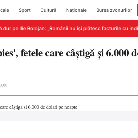
cale
Sport
Cultură
Naționale
Bursa zvonurilor
 pe Ilie Bolojan: „Românii nu își plătesc facturile cu indic
es', fetele care câştigă şi 6.000 d
0:00