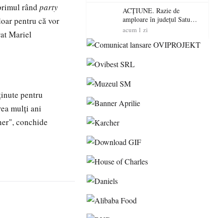
volatilitatea sau nivelul
 primul rând
party
RTP?
ACȚIUNE. Razie de
amploare în județul Satu
 doar pentru că vor
Mare! Polițiștii au dat sute
acum 1 zi
rat Mariel
de amenzi și au lăsat 14
șoferi fără permis într-o
singură zi
ţinute pentru
rea mulţi ani
ner", conchide