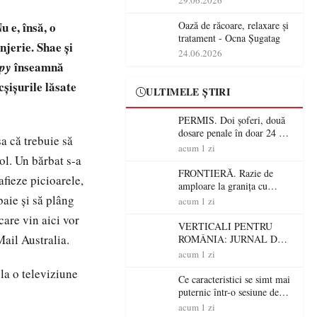
29.06.2026
operațiunile tehnologice din
România
u e, însă, o
Oază de răcoare, relaxare și
tratament - Ocna Șugatag
njerie. Shae şi
24.06.2026
înseamnă
py
cşişurile lăsate
ULTIMELE ȘTIRI
PERMIS. Doi șoferi, două
dosare penale în doar 24 de
a că trebuie să
ore la Petea! Unul avea
acum 1 zi
permisul suspendat, celălalt
ool. Un bărbat s-a
nu a avut niciodată permis
FRONTIERĂ. Razie de
afieze picioarele,
amploare la granița cu
baie şi să plâng
Ungaria! 800 de persoane și
acum 1 zi
peste 300 de mașini,
are vin aici vor
verificate
VERTICALI PENTRU
Mail Australia.
ROMÂNIA: JURNAL DE
CĂLĂTORIE FIJET
acum 1 zi
la o televiziune
Ce caracteristici se simt mai
puternic într-o sesiune de
distracție la sloturi online:
acum 1 zi