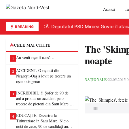
Acasă
Lo
REPLICĂ. Deputatul PSD Mircea Govor îl atacă dur
BREAKING
The 'Skimpi
CELE MAI CITITE
noapte
Au venit oșenii acasă…
1
ACCIDENT. O oșancă din
2
Negrești-Oaș a lovit pe trecere un
NAȚIONALE
22.05.2015 0
•
oșan octogenar
INCREDIBIL!!! Șofer de 90 de
3
ani a produs un accident pe o
trecere de pietoni din Satu Mare. O
|||||
femeie a ajuns la spital
EDUCAȚIE. Dezastru la
4
Titluraziare în Satu Mare. Nicio
notă de zece, 90 de candidați au