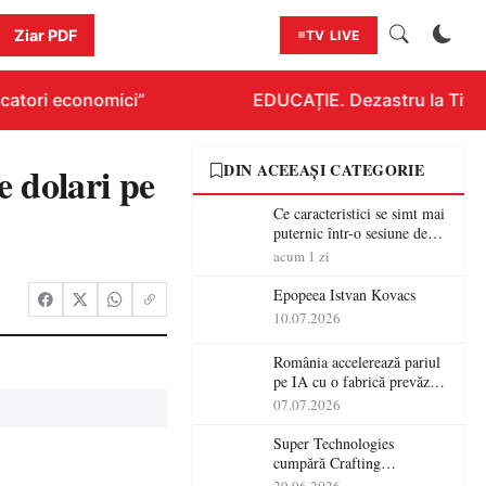
Ziar PDF
TV LIVE
atori economici”
EDUCAȚIE. Dezastru la Titlura
e dolari pe
DIN ACEEAȘI CATEGORIE
Ce caracteristici se simt mai
puternic într-o sesiune de
distracție la sloturi online:
acum 1 zi
volatilitatea sau nivelul
RTP?
Epopeea Istvan Kovacs
10.07.2026
România accelerează pariul
pe IA cu o fabrică prevăzută
pentru 2027
07.07.2026
Super Technologies
cumpără Crafting
Technologies și își extinde