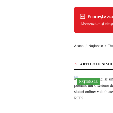
Primește zia
Abonează-te și citeșt
Acasa
Naționale
The
ARTICOLE SIMI
NAȚIONALE