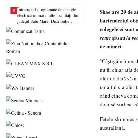
picat examenul
Întreruperi programate de energie
5
Shae are 29 de an
electrică în mai multe localități din
bartenderiţă obiş
județul Satu Mare. Distribuție
Energie Electrică România anunță
colegele ei sunt 
lucrări la rețea
şi/sau
scurt
la ve
de mineri.
"Câştigăm bine, da
nu fii chiar atât 
oferit o dată să-m
iar altul s-a ofer
când cineva comen
doar să vorbească
Fetele-skimpies s
australiană.