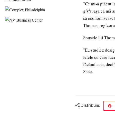
"Ce mi-a plăcut la
girls
, aşa că mă a
să economisească 
Thomas, regizoru
Spusele lui Thoma
"Eu studiez desig
fetele cu care luc
făcând asta, deci 
Shae.
Distribuie: