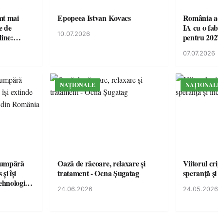
imt mai
Epopeea Istvan Kovacs
România ac
e de
IA cu o fa
10.07.2026
line:
pentru 202
lul RTP?
07.07.2026
NAȚIONALE
NAȚIONAL
cumpără
Oază de răcoare, relaxare și
Viitorul cr
și își
tratament - Ocna Șugatag
speranță și
tehnologice
24.06.2026
24.05.2026