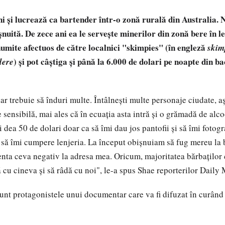
i şi lucrează ca bartender într-o zonă rurală din Australia. N
nuită. De zece ani ea le serveşte minerilor din zonă bere în le
numite afectuos de către localnici "skimpies" (în engleză
skim
) şi pot câştiga şi până la 6.000 de dolari pe noapte din ba
dere
r trebuie să înduri multe. Întâlneşti multe personaje ciudate, aş
de sensibilă, mai ales că în ecuaţia asta intră şi o grămadă de alc
i dea 50 de dolari doar ca să îmi dau jos pantofii şi să îmi fotogr
it să îmi cumpere lenjeria. La început obişnuiam să fug mereu la 
ta ceva negativ la adresa mea. Oricum, majoritatea bărbaţilor c
 cu cineva şi să râdă cu noi", le-a spus Shae reporterilor Daily 
unt protagonistele unui documentar care va fi difuzat în curând 