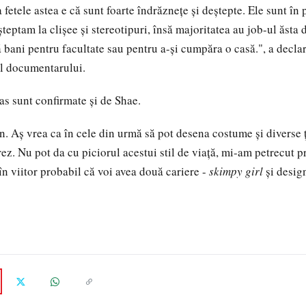
 fetele astea e că sunt foarte îndrăzneţe şi deştepte. Ele sunt în
şteptam la clişee şi stereotipuri, însă majoritatea au job-ul ăsta
bani pentru facultate sau pentru a-şi cumpăra o casă.", a decla
l documentarului.
s sunt confirmate şi de Shae.
n. Aş vrea ca în cele din urmă să pot desena costume şi diverse 
rez. Nu pot da cu piciorul acestui stil de viaţă, mi-am petrecut p
în viitor probabil că voi avea două cariere -
skimpy girl
şi desig