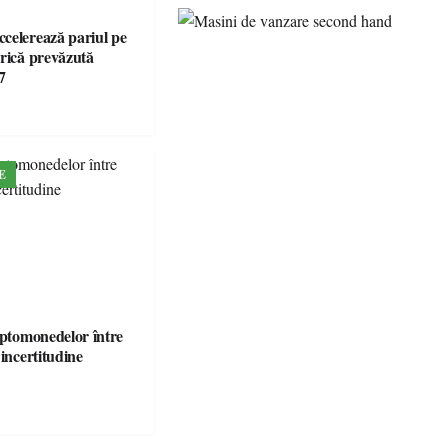
celerează pariul pe
brică prevăzută
7
E
iptomonedelor între
 incertitudine