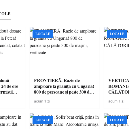
COLE
LOCALE
LOCALE
 două
FRONTIERĂ. Razie de
VERTICA
 24 de ore
amploare la granița cu Ungaria!
ROMÂNIA
ermisul
800 de persoane și peste 300 de
CĂLĂTOR
 a avut
mașini, verificate
acum 1 zi
acum 1 zi
LOCALE
LOCALE