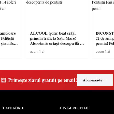
amploare
ALCOOL. Șofer beat criță,
INCONȘTI
olițiștii
prins în trafic la Satu Mare!
72 de ani, 
și au lăsat
Alcoolemie uriașă descoperită de
permis! Poli
într-o
polițiști
cu un dosa
acum 1 zi
acum 1 zi
Primește ziarul gratuit pe email!
Abonează-te
CATEGORII
LINK-URI UTILE