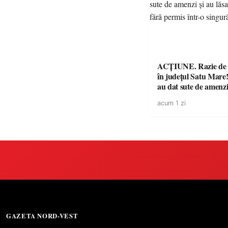
ACȚIUNE. Razie de 
în județul Satu Mare! P
au dat sute de amenzi 
14 șoferi fără permis 
acum 1 zi
singură zi
GAZETA NORD-VEST