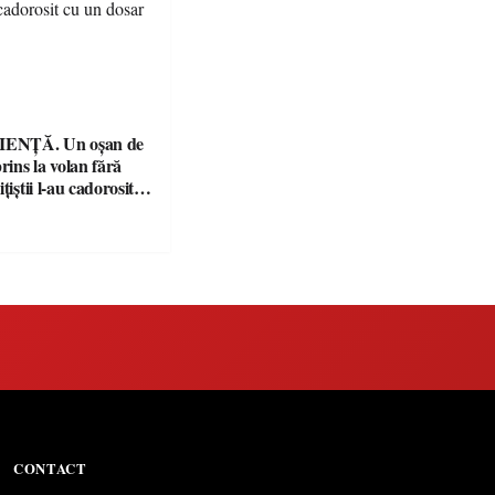
ENȚĂ. Un oșan de
prins la volan fără
țiștii l-au cadorosit
r penal
CONTACT