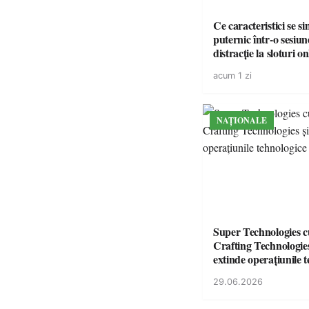
Ce caracteristici se s
puternic într-o sesiun
distracție la sloturi on
volatilitatea sau nive
acum 1 zi
NAȚIONALE
Super Technologies 
Crafting Technologies 
extinde operațiunile 
din România
29.06.2026