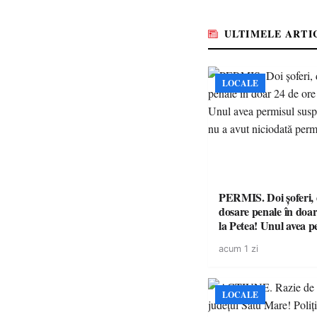
ULTIMELE ARTI
LOCALE
PERMIS. Doi șoferi,
dosare penale în doar
la Petea! Unul avea p
suspendat, celălalt nu
acum 1 zi
niciodată permis
LOCALE