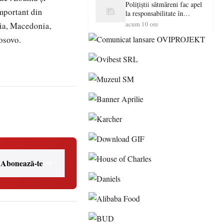
Polițiștii sătmăreni fac apel
important din
la responsabilitate în
trafic…
acum 10 ore
cia, Macedonia,
osovo.
Abonează-te