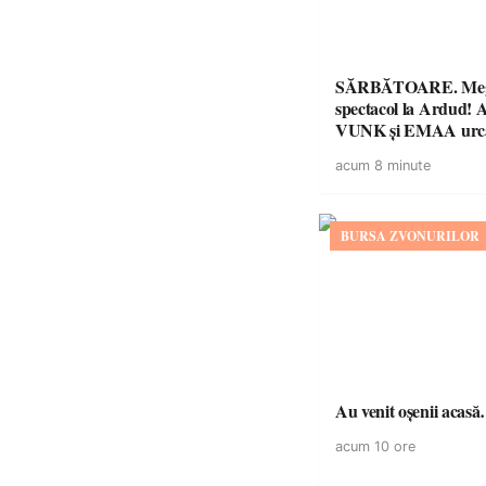
SĂRBĂTOARE. Me
spectacol la Ardud
VUNK și EMAA urcă
acum 8 minute
BURSA ZVONURILOR
Au venit oșenii acas
acum 10 ore