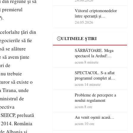
24.06.2026
 din regiune şi să
at premierul
Viitorul criptomonedelor
între speranță și
).
incertitudine
24.05.2026
elorlalte ţări din
ULTIMELE ȘTIRI
gocierile să fie
să se alăture
SĂRBĂTOARE. Mega
spectacol la Ardud!
e să avem ţinte
ANTONIA, VUNK și
acum 8 minute
uri de
EMAA urcă pe scenă
SPECTACOL. S-a aflat
 nu trebuie
programul complet al
turor să existe o
Sărbătorii Castanelor 2026!
acum 14 minute
Andra, Paraziții, Irina
la Tirana, unde
Rimes, Killa Fonic, Zdob și
Probleme de percepere a
ministrul de
Zdub și Fuego vin la Baia
noului regulament
Mare
spectiva
acum 8 ore
a SEECP, preluată
Au venit oșenii acasă…
ie 2014. România
acum 10 ore
 de Albania şi