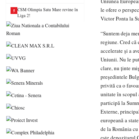
Uniunea Europeană
va juca în Liga a II-a
le ofere o perspec
CSM Olimpia Satu Mare revine în
5
Liga 2!
Victor Ponta la 
“Suntem deja memb
regiune. Cred că e
accelerate şi a av
Uniunii. Nu le put
clare, nu ţinte mi
preşedintele Bulga
privită ca o favoa
unitate în scopul 
participă la Summ
Externe, principa
europeană a state
de la România cu 
este depozitarul 