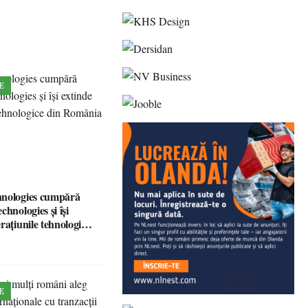
E
hnologies cumpără
chnologies și își
rațiunile tehnologice
ia
E