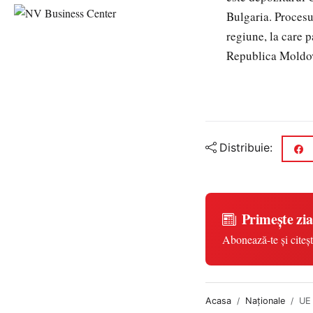
Bulgaria. Procesu
regiune, la care 
Republica Moldov
Distribuie:
Primește zia
Abonează-te și citeșt
Acasa
Naționale
UE 