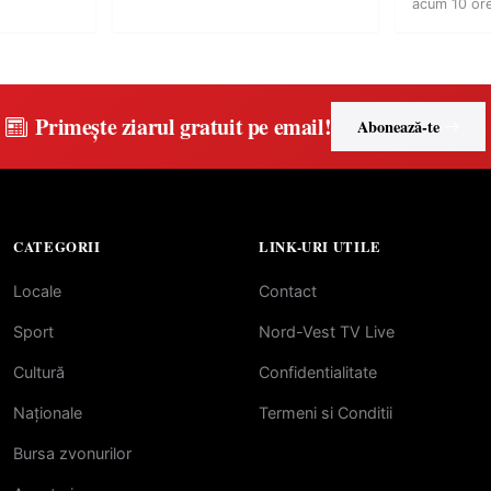
acum 10 or
Primește ziarul gratuit pe email!
Abonează-te
CATEGORII
LINK-URI UTILE
Locale
Contact
Sport
Nord-Vest TV Live
Cultură
Confidentialitate
Naționale
Termeni si Conditii
Bursa zvonurilor