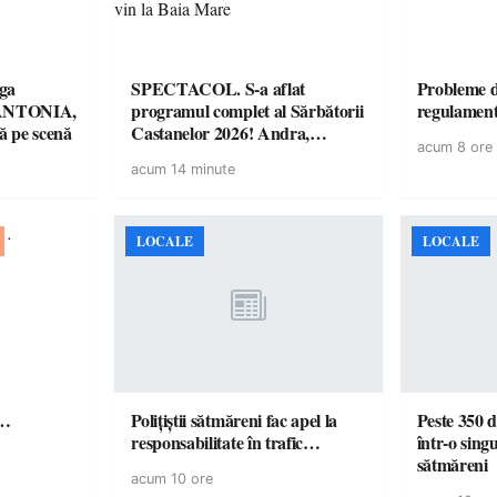
ga
SPECTACOL. S-a aflat
Probleme d
! ANTONIA,
programul complet al Sărbătorii
regulamen
 pe scenă
Castanelor 2026! Andra,
acum 8 ore
Paraziții, Irina Rimes, Killa
acum 14 minute
Fonic, Zdob și Zdub și Fuego
vin la Baia Mare
LOCALE
LOCALE
ă…
Polițiștii sătmăreni fac apel la
Peste 350 d
responsabilitate în trafic…
într-o singu
sătmăreni
acum 10 ore