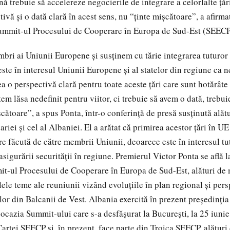
 trebuie să accelereze negocierile de integrare a celorlalte ţări
tivă şi o dată clară în acest sens, nu “ţinte mişcătoare”, a afirm
Summit-ul Procesului de Cooperare în Europa de Sud-Est (SEECP
ri ai Uniunii Europene şi susţinem cu tărie integrarea tuturor c
ste în interesul Uniunii Europene şi al statelor din regiune ca ne
ea o perspectivă clară pentru toate aceste ţări care sunt hotărâte 
em lăsa nedefinit pentru viitor, ci trebuie să avem o dată, trebui
şcătoare”, a spus Ponta, într-o conferinţă de presă susţinută alăt
riei şi cel al Albaniei. El a arătat că primirea acestor ţări în UE
re făcută de către membrii Uniunii, deoarece este în interesul tu
asigurării securităţii în regiune. Premierul Victor Ponta se află 
it-ul Procesului de Cooperare în Europa de Sud-Est, alături de 
lele teme ale reuniunii vizând evoluţiile în plan regional şi per
lor din Balcanii de Vest. Albania exercită în prezent preşedinţi
ocazia Summit-ului care s-a desfăşurat la Bucureşti, la 25 iun
Cartei SEECP şi, în prezent, face parte din Troica SEECP, alături