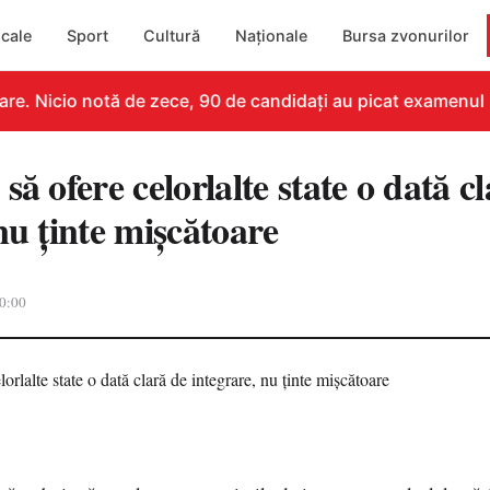
cale
Sport
Cultură
Naționale
Bursa zvonurilor
e. Nicio notă de zece, 90 de candidați au picat examenul
să ofere celorlalte state o dată c
nu ţinte mişcătoare
0:00