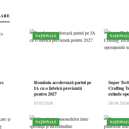
LARE
NAȚIONALE
NAȚIONAL
cs
România accelerează pariul pe
Super Tec
IA cu o fabrică prevăzută
Crafting Te
pentru 2027
extinde ope
din Român
07.07.2026
29.06.2026
NAȚIONALE
NAȚIONAL