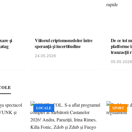
xare și
Viitorul criptomonedelor între
De ce tot m
gatag
speranță și incertitudine
platforme i
tranzacții 
24.05.2026
05.05.2026
COLE
LOCALE
SPORT