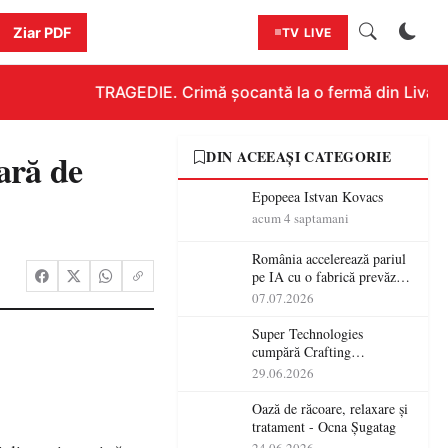
Ziar PDF
TV LIVE
TRAGEDIE. Crimă șocantă la o fermă din Livada!!
lară de
DIN ACEEAȘI CATEGORIE
Epopeea Istvan Kovacs
acum 4 saptamani
România accelerează pariul
pe IA cu o fabrică prevăzută
pentru 2027
07.07.2026
Super Technologies
cumpără Crafting
Technologies și își extinde
29.06.2026
operațiunile tehnologice din
România
Oază de răcoare, relaxare și
tratament - Ocna Șugatag