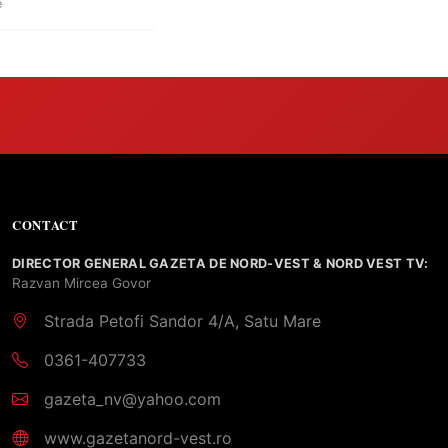
e
CONTACT
DIRECTOR GENERAL GAZETA DE NORD-VEST & NORD VEST TV:
Razvan Mircea Govor
Strada Petofi Sandor 4/A, Satu Mare
0361-407733
gazeta_nv@yahoo.com
www.gazetanord-vest.ro