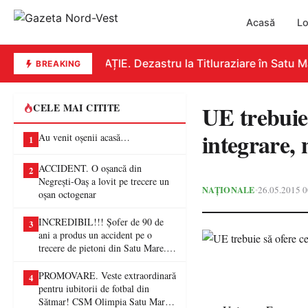
Acasă
Lo
EDUCAȚIE. Dezastru la Titluraziare în Satu Mar
BREAKING
UE trebuie 
CELE MAI CITITE
integrare, 
Au venit oșenii acasă…
1
ACCIDENT. O oșancă din
2
Negrești-Oaș a lovit pe trecere un
NAȚIONALE
26.05.2015 0
•
oșan octogenar
INCREDIBIL!!! Șofer de 90 de
3
ani a produs un accident pe o
trecere de pietoni din Satu Mare. O
femeie a ajuns la spital
PROMOVARE. Veste extraordinară
4
pentru iubitorii de fotbal din
Sătmar! CSM Olimpia Satu Mare