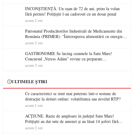
INCONȘTIENȚĂ. Un oșan de 72 de ani, prins la volan
fără permis! Polițiștii l-au cadorosit cu un dosar penal
acum 2 ore
Patronatul Producătorilor Industriali de Medicamente din
România (PRIMER): “Întreruperea alimentării cu energie
electrică a fabricilor de medicamente va pune în pericol
acum 2 ore
accesul pacienților la medicamente esențiale
GASTRONOMIE Se încing ceaunele la Satu Mare!
Concursul „Veress Ádám” revine cu preparate
spectaculoase, premii și un jurat de renume
acum 3 ore
ULTIMELE ȘTIRI
Ce caracteristici se simt mai puternic într-o sesiune de
distracție la sloturi online: volatilitatea sau nivelul RTP?
acum 1 ora
ACȚIUNE. Razie de amploare în județul Satu Mare!
Polițiștii au dat sute de amenzi și au lăsat 14 șoferi fără
permis într-o singură zi
acum 2 ore