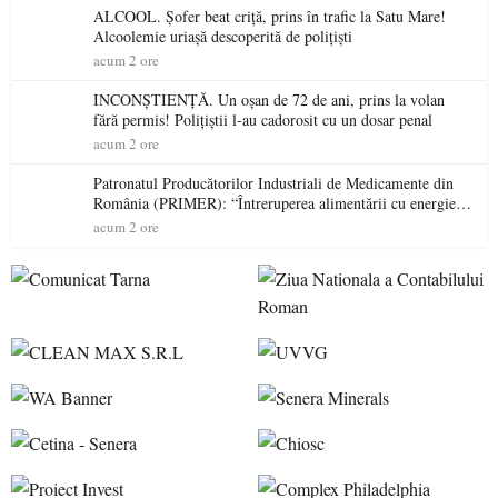
ALCOOL. Șofer beat criță, prins în trafic la Satu Mare!
Alcoolemie uriașă descoperită de polițiști
acum 2 ore
INCONȘTIENȚĂ. Un oșan de 72 de ani, prins la volan
fără permis! Polițiștii l-au cadorosit cu un dosar penal
acum 2 ore
Patronatul Producătorilor Industriali de Medicamente din
România (PRIMER): “Întreruperea alimentării cu energie
electrică a fabricilor de medicamente va pune în pericol
acum 2 ore
accesul pacienților la medicamente esențiale