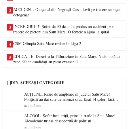
ACCIDENT. O oșancă din Negrești-Oaș a lovit pe trecere un oșan
2
octogenar
INCREDIBIL!!! Șofer de 90 de ani a produs un accident pe o
3
trecere de pietoni din Satu Mare. O femeie a ajuns la spital
CSM Olimpia Satu Mare revine în Liga 2!
4
EDUCAȚIE. Dezastru la Titluraziare în Satu Mare. Nicio notă de
5
zece, 90 de candidați au picat examenul
DIN ACEEAȘI CATEGORIE
ACȚIUNE. Razie de amploare în județul Satu Mare!
Polițiștii au dat sute de amenzi și au lăsat 14 șoferi fără
permis într-o singură zi
acum 2 ore
ALCOOL. Șofer beat criță, prins în trafic la Satu Mare!
Alcoolemie uriașă descoperită de polițiști
acum 2 ore