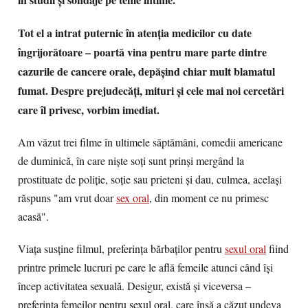
Tot el a intrat puternic în atenţia medicilor cu date
îngrijorătoare – poartă vina pentru mare parte dintre
cazurile de cancere orale, depăşind chiar mult blamatul
fumat. Despre prejudecăţi, mituri şi cele mai noi cercetări
care îl privesc, vorbim imediat.
Am văzut trei filme în ultimele săptămâni, comedii americane
de duminică, în care nişte soţi sunt prinşi mergând la
prostituate de poliţie, soţie sau prieteni şi dau, culmea, acelaşi
răspuns "am vrut doar
sex oral
, din moment ce nu primesc
acasă".
Viaţa susţine filmul, preferinţa bărbaţilor pentru
sexul oral
fiind
printre primele lucruri pe care le află femeile atunci când îşi
încep activitatea sexuală. Desigur, există şi viceversa –
preferinţa femeilor pentru sexul oral, care însă a căzut undeva