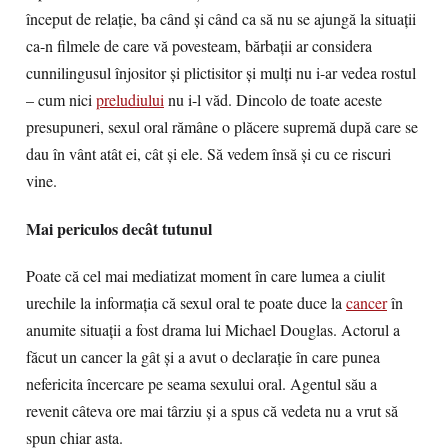
început de relaţie, ba când şi când ca să nu se ajungă la situaţii
ca-n filmele de care vă povesteam, bărbaţii ar considera
cunnilingusul înjositor şi plictisitor şi mulţi nu i-ar vedea rostul
– cum nici
preludiului
nu i-l văd. Dincolo de toate aceste
presupuneri, sexul oral rămâne o plăcere supremă după care se
dau în vânt atât ei, cât şi ele. Să vedem însă şi cu ce riscuri
vine.
Mai periculos decât tutunul
Poate că cel mai mediatizat moment în care lumea a ciulit
urechile la informaţia că sexul oral te poate duce la
cancer
în
anumite situaţii a fost drama lui Michael Douglas. Actorul a
făcut un cancer la gât şi a avut o declaraţie în care punea
nefericita încercare pe seama sexului oral. Agentul său a
revenit câteva ore mai târziu şi a spus că vedeta nu a vrut să
spun chiar asta.