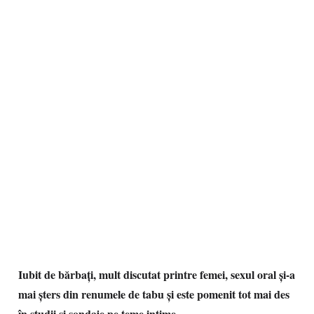
Iubit de bărbaţi, mult discutat printre femei, sexul oral şi-a
mai şters din renumele de tabu şi este pomenit tot mai des
în studii şi sondaje pe teme intime.