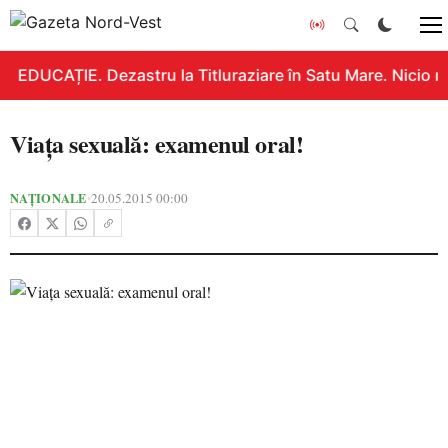
EDUCAȚIE. Dezastru la Titluraziare în Satu Mare. Nicio n
Viaţa sexuală: examenul oral!
NAȚIONALE
20.05.2015 00:00
•