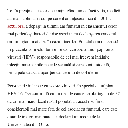
Tot în preajma acestor declaraţii, când lumea încă vuia, medicii
au mai subliniat riscul pe care îl anunţaseră încă din 2011:
sexul oral
a depăşit în ultimii ani fumatul în clasamentul celor
mai periculoşi factori de risc asociaţi cu declanşarea cancerului
orofaringian, mai ales în cazul tinerilor. Punctul comun constă
în prezenţa la nivelul tumorilor canceroase a unor papiloma
virusuri (HPV), responsabile de cel mai frecvent întâlnite
infecţii transmisibile pe cale sexuală şi care sunt, totodată,
principala cauză a apariţiei cancerului de col uterin.
Persoanele infectate cu aceste virusuri, în special cu tulpina
HPV-16, "se confruntă cu un risc de cancer orofaringian de 32
de ori mai mare decât restul populaţiei, acest risc fiind
considerabil mai mare faţă de cel asociat cu fumatul, care este
doar de trei ori mai mare", a declarat un medic de la
Universitatea din Ohio.