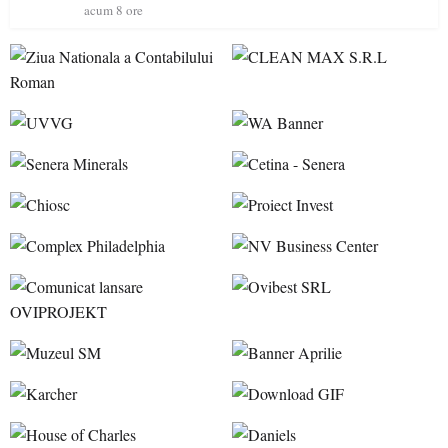
ideale pentru o escapadă de vară
acum 8 ore