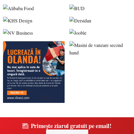
Primește ziarul gratuit pe email!