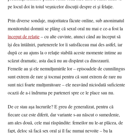
pe locul doi în toiul veşnicelor discuţii despre ei şi felaţie.
Prin diverse sondaje, majoritatea făcute online, sub anonimatul
monitorului domnii se plâng că sexul oral nu mai e ce-a fost la
început de relaţie
– cu alte cuvinte, atunci când au început să
îşi dea întâlniri, partenerele lor îi satisfăceau mai des astfel, iar
după ce au ajuns la o relaţie stabilă aceste momente intime au
scăzut dramatic, asta dacă nu au dispărut ca dinozaurii.
Femeile au şi ele nemulţumirile lor – episoadele de cunnilingus
sunt extrem de rare şi tocmai pentru că sunt extrem de rare nu
sunt nici foarte mulţumitoare – ele neavând niciodată suficiente
ocazii de a-i îndruma pe parteneri spre ce le place sau nu.
De ce stau aşa lucrurile? E greu de generalizat, pentru că
fiecare caz este diferit, dar variante s-au născut o sumedenie,
am ales două, cele mai răspândite: femeilor nu le-ar plăcea, de
fapt, deloc să facă sex oral şi îl fac numai nevoite – ba la