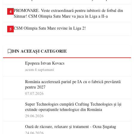
PROMOVARE. Veste extraordinară pentru iubitorii de fotbal din
4
Sătmar! CSM Olimpia Satu Mare va juca în Liga a II-a
CSM Olimpia Satu Mare revine în Liga 2!
5
DIN ACEEAȘI CATEGORIE
Epopeea Istvan Kovacs
acum 4 saptamani
România accelerează pariul pe IA cu o fabrică prevăzută
pentru 2027
07.07.2026
Super Technologies cumpără Crafting Technologies și își
extinde operațiunile tehnologice din România
29.06.2026
Oază de răcoare, relaxare și tratament - Ocna Șugatag
24.06.2026