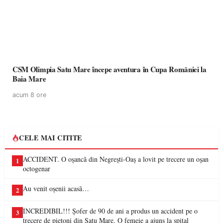
CSM Olimpia Satu Mare începe aventura în Cupa României la
Baia Mare
acum 8 ore
CELE MAI CITITE
ACCIDENT. O oșancă din Negrești-Oaș a lovit pe trecere un oșan
1
octogenar
Au venit oșenii acasă…
2
INCREDIBIL!!! Șofer de 90 de ani a produs un accident pe o
3
trecere de pietoni din Satu Mare. O femeie a ajuns la spital