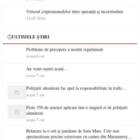
Viitorul criptomonedelor între speranță și incertitudine
24.05.2026
ULTIMELE ȘTIRI
Probleme de percepere a noului regulament
acum 6 ore
Au venit oșenii acasă…
acum 7 ore
Polițiștii sătmăreni fac apel la responsabilitate în trafic…
acum 7 ore
Peste 350 de amenzi aplicate într-o singură zi de polițiștii
sătmăreni
acum 7 ore
Relaxare la o oră și jumătate de Satu Mare. Cele mai
spectaculoase piscine exterioare cu cazare din Maramureș,