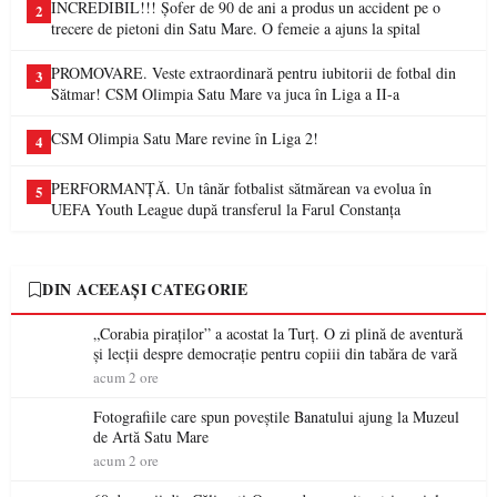
INCREDIBIL!!! Șofer de 90 de ani a produs un accident pe o
2
trecere de pietoni din Satu Mare. O femeie a ajuns la spital
PROMOVARE. Veste extraordinară pentru iubitorii de fotbal din
3
Sătmar! CSM Olimpia Satu Mare va juca în Liga a II-a
CSM Olimpia Satu Mare revine în Liga 2!
4
PERFORMANȚĂ. Un tânăr fotbalist sătmărean va evolua în
5
UEFA Youth League după transferul la Farul Constanța
DIN ACEEAȘI CATEGORIE
„Corabia piraților” a acostat la Turț. O zi plină de aventură
și lecții despre democrație pentru copiii din tabăra de vară
acum 2 ore
Fotografiile care spun poveștile Banatului ajung la Muzeul
de Artă Satu Mare
acum 2 ore