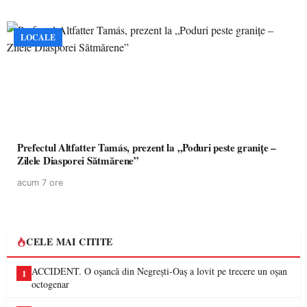
LOCALE
Prefectul Altfatter Tamás, prezent la „Poduri peste granițe –
Zilele Diasporei Sătmărene”
acum 7 ore
CELE MAI CITITE
ACCIDENT. O oșancă din Negrești-Oaș a lovit pe trecere un oșan
1
octogenar