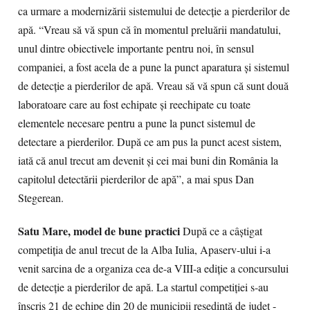
ca urmare a modernizării sistemului de detecţie a pierderilor de
apă. “Vreau să vă spun că în momentul preluării mandatului,
unul dintre obiectivele importante pentru noi, în sensul
companiei, a fost acela de a pune la punct aparatura şi sistemul
de detecţie a pierderilor de apă. Vreau să vă spun că sunt două
laboratoare care au fost echipate şi reechipate cu toate
elementele necesare pentru a pune la punct sistemul de
detectare a pierderilor. După ce am pus la punct acest sistem,
iată că anul trecut am devenit şi cei mai buni din România la
capitolul detectării pierderilor de apă”, a mai spus Dan
Stegerean.
Satu Mare, model de bune practici
După ce a câştigat
competiţia de anul trecut de la Alba Iulia, Apaserv-ului i-a
venit sarcina de a organiza cea de-a VIII-a ediţie a concursului
de detecţie a pierderilor de apă. La startul competiţiei s-au
înscris 21 de echipe din 20 de municipii reşedinţă de judeţ -