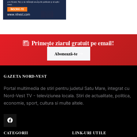
Primește ziarul gratuit pe email!
Abonează-te
GAZETA NORD-VEST
Portal multimedia de stiri pentru judetul Satu Mare, integrat cu
Nord-Vest TV - televiziunea locala. Stiri de actualitate, politica,
economie, sport, cultura si multe altele.
CATEGORII
LINK-URI UTILE