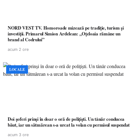
NORD VEST TV. Homoroade mizează pe tradiție, turism și
investiții. Primarul Simion Ardelean: „Oțeloaia rămâne un
brand al Codrului”
acum 2 ore
LOCALE
Doi șoferi prinși în doar o oră de polițiști. Un tânăr conducea
băut, iar un sătmărean s-a urcat la volan cu permisul suspendat
acum 3 ore