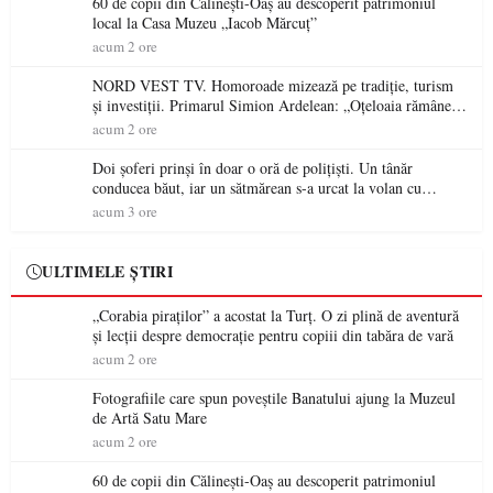
60 de copii din Călinești-Oaș au descoperit patrimoniul
local la Casa Muzeu „Iacob Mărcuț”
acum 2 ore
NORD VEST TV. Homoroade mizează pe tradiție, turism
și investiții. Primarul Simion Ardelean: „Oțeloaia rămâne
un brand al Codrului”
acum 2 ore
Doi șoferi prinși în doar o oră de polițiști. Un tânăr
conducea băut, iar un sătmărean s-a urcat la volan cu
permisul suspendat
acum 3 ore
ULTIMELE ȘTIRI
„Corabia piraților” a acostat la Turț. O zi plină de aventură
și lecții despre democrație pentru copiii din tabăra de vară
acum 2 ore
Fotografiile care spun poveștile Banatului ajung la Muzeul
de Artă Satu Mare
acum 2 ore
60 de copii din Călinești-Oaș au descoperit patrimoniul