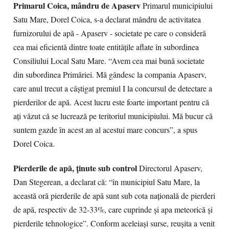
Primarul Coica, mândru de Apaserv
Primarul municipiului
Satu Mare, Dorel Coica, s-a declarat mândru de activitatea
furnizorului de apă - Apaserv - societate pe care o consideră
cea mai eficientă dintre toate entităţile aflate în subordinea
Consiliului Local Satu Mare. “Avem cea mai bună societate
din subordinea Primăriei. Mă gândesc la compania Apaserv,
care anul trecut a câştigat premiul I la concursul de detectare a
pierderilor de apă. Acest lucru este foarte important pentru că
aţi văzut că se lucrează pe teritoriul municipiului. Mă bucur că
suntem gazde în acest an al acestui mare concurs”, a spus
Dorel Coica.
Pierderile de apă, ţinute sub control
Directorul Apaserv,
Dan Stegerean, a declarat că: “în municipiul Satu Mare, la
această oră pierderile de apă sunt sub cota naţională de pierderi
de apă, respectiv de 32-33%, care cuprinde şi apa meteorică şi
pierderile tehnologice”. Conform aceleiaşi surse, reuşita a venit