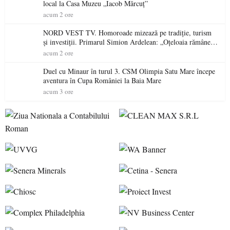
local la Casa Muzeu „Iacob Mărcuț”
acum 2 ore
NORD VEST TV. Homoroade mizează pe tradiție, turism
și investiții. Primarul Simion Ardelean: „Oțeloaia rămâne
un brand al Codrului”
acum 2 ore
Duel cu Minaur în turul 3. CSM Olimpia Satu Mare începe
aventura în Cupa României la Baia Mare
acum 3 ore