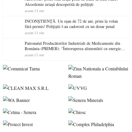
Alcoolemie uriașă descoperită de polițiști
acum 11 ore
INCONȘTIENȚĂ. Un oșan de 72 de ani, prins la volan
fără permis! Polițiștii l-au cadorosit cu un dosar penal
acum 11 ore
Patronatul Producătorilor Industriali de Medicamente din
România (PRIMER): “Întreruperea alimentării cu energie
electrică a fabricilor de medicamente va pune în pericol
acum 11 ore
accesul pacienților la medicamente esențiale