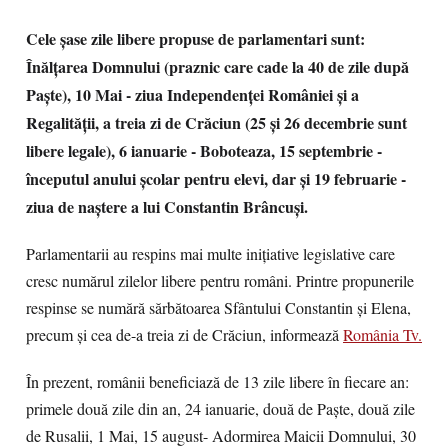
Cele şase zile libere propuse de parlamentari sunt:
Înălţarea Domnului (praznic care cade la 40 de zile după
Paşte), 10 Mai - ziua Independenţei României şi a
Regalităţii, a treia zi de Crăciun (25 şi 26 decembrie sunt
libere legale), 6 ianuarie - Boboteaza, 15 septembrie -
începutul anului şcolar pentru elevi, dar şi 19 februarie -
ziua de naştere a lui Constantin Brâncuşi.
Parlamentarii au respins mai multe iniţiative legislative care
cresc numărul zilelor libere pentru români. Printre propunerile
respinse se numără sărbătoarea Sfântului Constantin şi Elena,
precum și cea de-a treia zi de Crăciun, informează
România Tv.
În prezent, românii beneficiază de 13 zile libere în fiecare an:
primele două zile din an, 24 ianuarie, două de Paşte, două zile
de Rusalii, 1 Mai, 15 august- Adormirea Maicii Domnului, 30