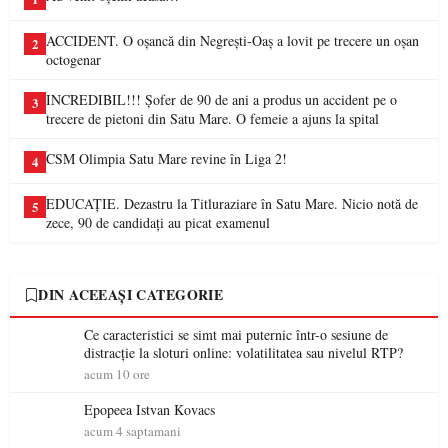
ACCIDENT. O oșancă din Negrești-Oaș a lovit pe trecere un oșan
2
octogenar
INCREDIBIL!!! Șofer de 90 de ani a produs un accident pe o
3
trecere de pietoni din Satu Mare. O femeie a ajuns la spital
CSM Olimpia Satu Mare revine în Liga 2!
4
EDUCAȚIE. Dezastru la Titluraziare în Satu Mare. Nicio notă de
5
zece, 90 de candidați au picat examenul
DIN ACEEAȘI CATEGORIE
Ce caracteristici se simt mai puternic într-o sesiune de
distracție la sloturi online: volatilitatea sau nivelul RTP?
acum 10 ore
Epopeea Istvan Kovacs
acum 4 saptamani