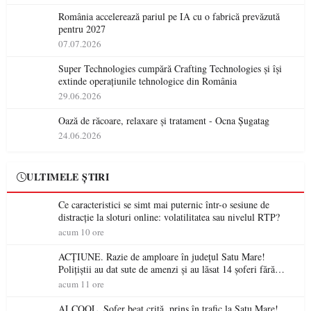
România accelerează pariul pe IA cu o fabrică prevăzută
pentru 2027
07.07.2026
Super Technologies cumpără Crafting Technologies și își
extinde operațiunile tehnologice din România
29.06.2026
Oază de răcoare, relaxare și tratament - Ocna Șugatag
24.06.2026
ULTIMELE ȘTIRI
Ce caracteristici se simt mai puternic într-o sesiune de
distracție la sloturi online: volatilitatea sau nivelul RTP?
acum 10 ore
ACȚIUNE. Razie de amploare în județul Satu Mare!
Polițiștii au dat sute de amenzi și au lăsat 14 șoferi fără
permis într-o singură zi
acum 11 ore
ALCOOL. Șofer beat criță, prins în trafic la Satu Mare!