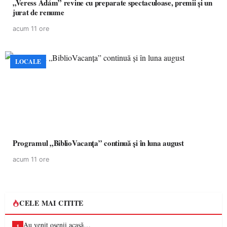
„Veress Ádám” revine cu preparate spectaculoase, premii și un
jurat de renume
acum 11 ore
LOCALE
Programul „BiblioVacanța” continuă și în luna august
acum 11 ore
CELE MAI CITITE
Au venit oșenii acasă…
1