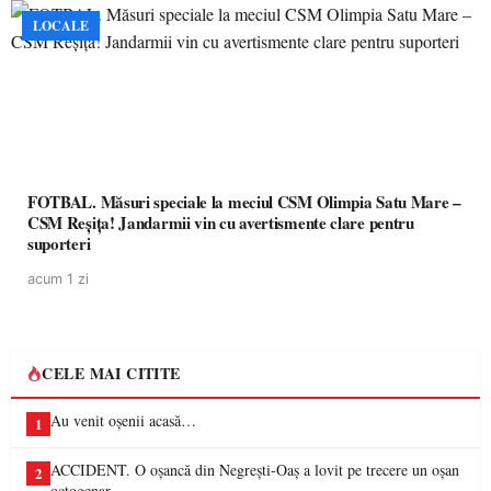
LOCALE
FOTBAL. Măsuri speciale la meciul CSM Olimpia Satu Mare –
CSM Reșița! Jandarmii vin cu avertismente clare pentru
suporteri
acum 1 zi
CELE MAI CITITE
Au venit oșenii acasă…
1
ACCIDENT. O oșancă din Negrești-Oaș a lovit pe trecere un oșan
2
octogenar