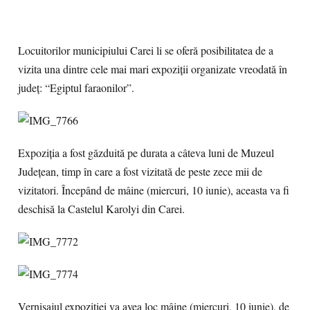
Locuitorilor municipiului Carei li se oferă posibilitatea de a
vizita una dintre cele mai mari expoziţii organizate vreodată în
judeţ: “Egiptul faraonilor”.
Expoziţia a fost găzduită pe durata a câteva luni de Muzeul
Judeţean, timp în care a fost vizitată de peste zece mii de
vizitatori. Începând de mâine (miercuri, 10 iunie), aceasta va fi
deschisă la Castelul Karolyi din Carei.
Vernisajul expoziţiei va avea loc mâine (miercuri, 10 iunie), de