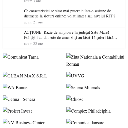
acum 3 ore
Ce caracteristici se simt mai puternic într-o sesiune de
distracție la sloturi online: volatilitatea sau nivelul RTP?
acum 21 ore
ACȚIUNE. Razie de amploare în județul Satu Mare!
Polițiștii au dat sute de amenzi și au lăsat 14 șoferi fără
permis într-o singură zi
acum 22 ore