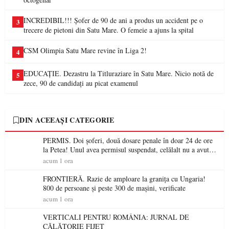
INCREDIBIL!!! Șofer de 90 de ani a produs un accident pe o
3
trecere de pietoni din Satu Mare. O femeie a ajuns la spital
CSM Olimpia Satu Mare revine în Liga 2!
4
EDUCAȚIE. Dezastru la Titluraziare în Satu Mare. Nicio notă de
5
zece, 90 de candidați au picat examenul
DIN ACEEAȘI CATEGORIE
PERMIS. Doi șoferi, două dosare penale în doar 24 de ore
la Petea! Unul avea permisul suspendat, celălalt nu a avut
niciodată permis
acum 1 ora
FRONTIERĂ. Razie de amploare la granița cu Ungaria!
800 de persoane și peste 300 de mașini, verificate
acum 1 ora
VERTICALI PENTRU ROMÂNIA: JURNAL DE
CĂLĂTORIE FIJET