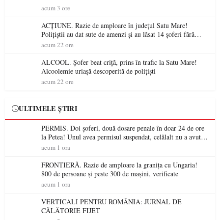
acum 3 ore
ACȚIUNE. Razie de amploare în județul Satu Mare!
Polițiștii au dat sute de amenzi și au lăsat 14 șoferi fără
permis într-o singură zi
acum 22 ore
ALCOOL. Șofer beat criță, prins în trafic la Satu Mare!
Alcoolemie uriașă descoperită de polițiști
acum 22 ore
ULTIMELE ȘTIRI
PERMIS. Doi șoferi, două dosare penale în doar 24 de ore
la Petea! Unul avea permisul suspendat, celălalt nu a avut
niciodată permis
acum 1 ora
FRONTIERĂ. Razie de amploare la granița cu Ungaria!
800 de persoane și peste 300 de mașini, verificate
acum 1 ora
VERTICALI PENTRU ROMÂNIA: JURNAL DE
CĂLĂTORIE FIJET