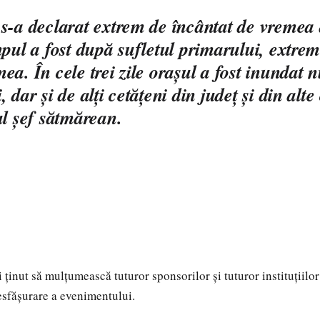
s-a declarat extrem de încântat de vremea d
mpul a fost după sufletul primarului, extrem
ea. În cele trei zile oraşul a fost inundat
 dar şi de alţi cetăţeni din judeţ şi din alte
ul şef sătmărean.
 ţinut să mulţumească tuturor sponsorilor şi tuturor instituţiilo
sfăşurare a evenimentului.