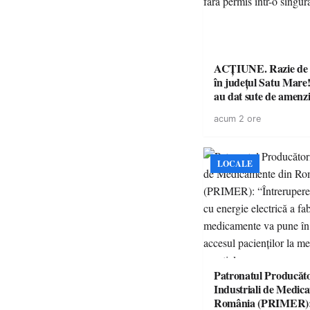
ACȚIUNE. Razie de 
în județul Satu Mare! P
au dat sute de amenzi 
14 șoferi fără permis 
acum 2 ore
singură zi
LOCALE
Patronatul Producăto
Industriali de Medic
România (PRIMER)