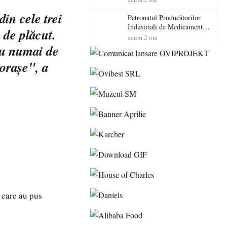
cadorosit cu un dosar penal
in cele trei
Patronatul Producătorilor
Industriali de Medicamente
 de plăcut.
din România (PRIMER):
acum 2 ore
“Întreruperea alimentării cu
 nu numai de
energie electrică a fabricilor
 oraşe", a
de medicamente va pune în
pericol accesul pacienților la
medicamente esențiale
r care au pus