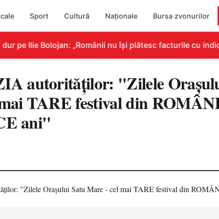
cale
Sport
Cultură
Naționale
Bursa zvonurilor
pe Ilie Bolojan: „Românii nu își plătesc facturile cu indica
autorităţilor: "Zilele Oraşulu
l mai TARE festival din ROMÂN
CE ani"
0