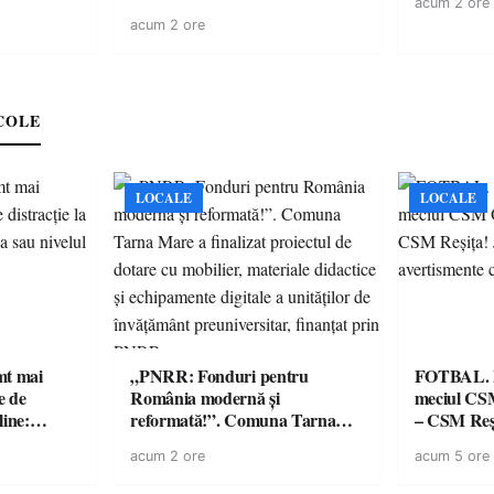
acum 2 ore
ării cu
revine cu preparate
acum 2 ore
ricilor de
spectaculoase, premii și un jurat
în pericol
de renume
e
COLE
LOCALE
LOCALE
imt mai
„PNRR: Fonduri pentru
FOTBAL. Mă
e de
România modernă și
meciul CS
line:
reformată!”. Comuna Tarna
– CSM Reși
lul RTP?
Mare a finalizat proiectul de
avertisment
acum 2 ore
acum 5 ore
dotare cu mobilier, materiale
suporteri
didactice și echipamente digitale