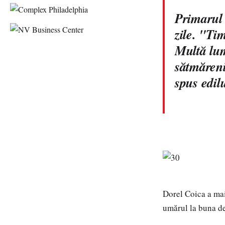
Primarul 
zile. "Ti
Multă lum
sătmăreni,
spus edil
Dorel Coica a mai
umărul la buna de