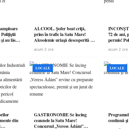
amploare
ALCOOL. Șofer beat criță,
INCONȘTI
olițiștii
prins în trafic la Satu Mare!
72 de ani, 
și au lăsat
Alcoolemie uriașă descoperită de
permis! Poli
într-o
polițiști
cu un dosa
acum 2 ore
acum 2 ore
LOCALE
LOCALE
rilor
GASTRONOMIE Se încing
Programul
amente din
ceaunele la Satu Mare!
continuă și
:
Concursul „Veress Ádám”