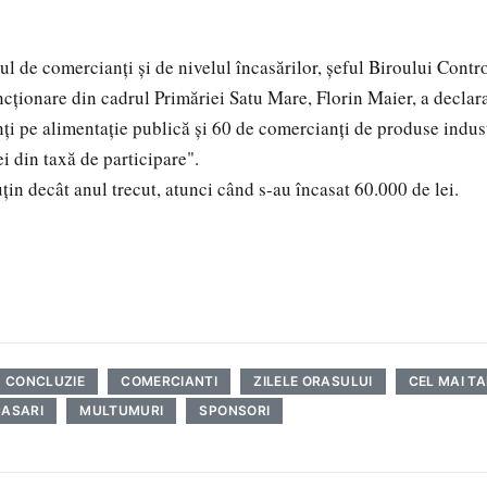
l de comercianţi şi de nivelul încasărilor, şeful Biroului Contr
ncţionare din cadrul Primăriei Satu Mare, Florin Maier, a declar
ţi pe alimentaţie publică şi 60 de comercianţi de produse indus
i din taxă de participare".
ţin decât anul trecut, atunci când s-au încasat 60.000 de lei.
CONCLUZIE
COMERCIANTI
ZILELE ORASULUI
CEL MAI TA
CASARI
MULTUMURI
SPONSORI