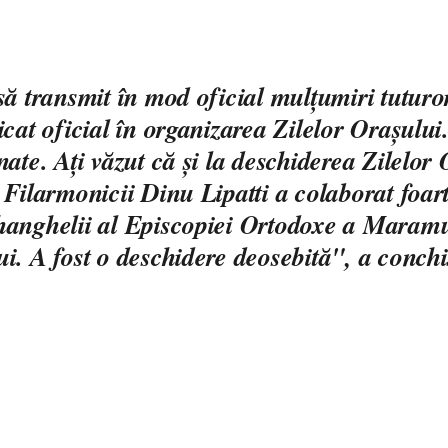
să transmit în mod oficial mulţumiri tuturo
icat oficial în organizarea Zilelor Oraşului.
nate. Aţi văzut că şi la deschiderea Zilelor
 Filarmonicii Dinu Lipatti a colaborat foar
anghelii al Episcopiei Ortodoxe a Maramu
i. A fost o deschidere deosebită", a conch