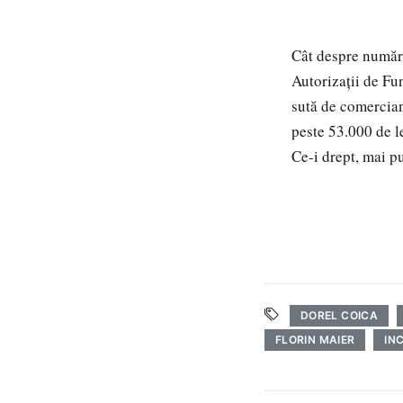
Cât despre număru
Autorizaţii de Fu
sută de comercian
peste 53.000 de le
Ce-i drept, mai pu
DOREL COICA
FLORIN MAIER
IN