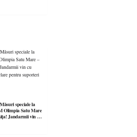
suri speciale la
M Olimpia Satu Mare
ța! Jandarmii vin cu
e clare pentru