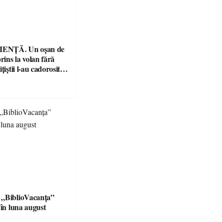
ENȚĂ. Un oșan de
prins la volan fără
țiștii l-au cadorosit
r penal
 „BiblioVacanța”
 în luna august