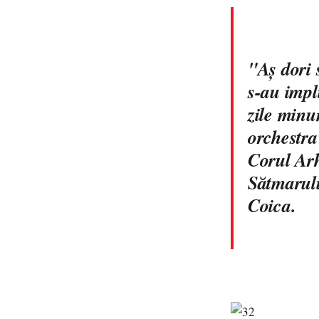
"Aş dori 
s-au impl
zile minu
orchestra
Corul Arh
Sătmarulu
Coica.