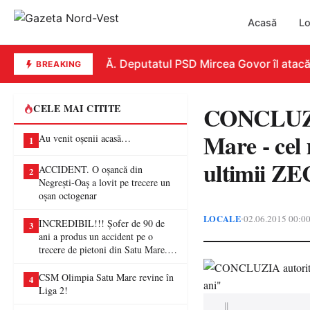
Acasă
Lo
REPLICĂ. Deputatul PSD Mircea Govor îl atacă dur 
BREAKING
CONCLUZIA 
CELE MAI CITITE
Mare - ce
Au venit oșenii acasă…
1
ultimii ZE
ACCIDENT. O oșancă din
2
Negrești-Oaș a lovit pe trecere un
oșan octogenar
LOCALE
02.06.2015 00:0
•
INCREDIBIL!!! Șofer de 90 de
3
ani a produs un accident pe o
trecere de pietoni din Satu Mare. O
femeie a ajuns la spital
CSM Olimpia Satu Mare revine în
4
Liga 2!
||