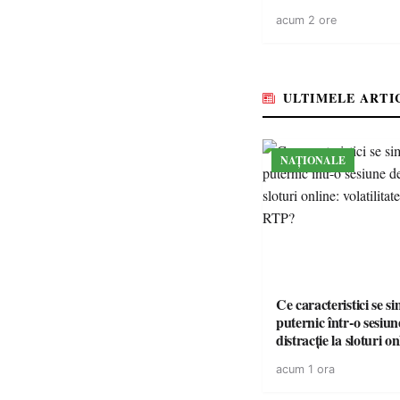
“Întreruperea aliment
acum 2 ore
energie electrică a fab
medicamente va pune 
accesul pacienților la
medicamente esențial
ULTIMELE ARTI
NAȚIONALE
Ce caracteristici se s
puternic într-o sesiun
distracție la sloturi on
volatilitatea sau nive
acum 1 ora