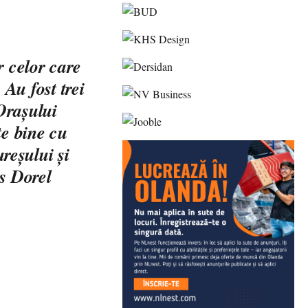
r celor care
 Au fost trei
 Oraşului
te bine cu
reşului şi
is Dorel