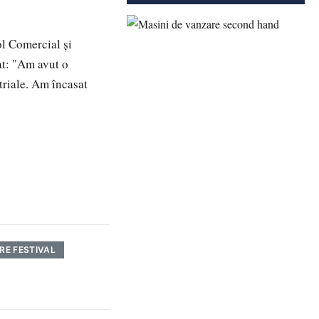
ol Comercial şi
at: "Am avut o
triale. Am încasat
RE FESTIVAL