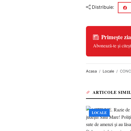
Distribuie:
Primește zia
Abonează-te și citeșt
Acasa
Locale
CONCLU
ARTICOLE SIMI
LOCALE