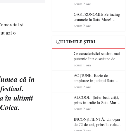
din România (PRIMER):
acum 2 ore
“Întreruperea alimentării cu
energie electrică a fabricilor
GASTRONOMIE Se încing
de medicamente va pune în
ceaunele la Satu Mare!
Comercial şi
pericol accesul pacienților la
Concursul „Veress Ádám”
acum 2 ore
medicamente esențiale
revine cu preparate
ut azi o
spectaculoase, premii și un
jurat de renume
ULTIMELE ȘTIRI
Ce caracteristici se simt mai
puternic într-o sesiune de
distracție la sloturi online:
acum 1 ora
volatilitatea sau nivelul
RTP?
ACȚIUNE. Razie de
 lumea că în
amploare în județul Satu
festival.
Mare! Polițiștii au dat sute
acum 2 ore
de amenzi și au lăsat 14
 în ultimii
șoferi fără permis într-o
ALCOOL. Șofer beat criță,
singură zi
prins în trafic la Satu Mare!
 Coica.
Alcoolemie uriașă
acum 2 ore
descoperită de polițiști
INCONȘTIENȚĂ. Un oșan
de 72 de ani, prins la volan
fără permis! Polițiștii l-au
acum 2 ore