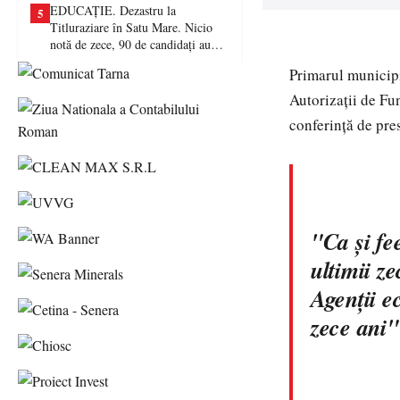
EDUCAȚIE. Dezastru la
5
Titluraziare în Satu Mare. Nicio
notă de zece, 90 de candidați au
picat examenul
Primarul municipi
Autorizaţii de Fu
conferinţă de pre
"Ca şi fe
ultimii ze
Agenţii e
zece ani"