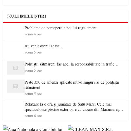
ULTIMELE ȘTIRI
Probleme de percepere a noului regulament
acum 4 ore
Au venit oșenii acasă…
acum 5 ore
Polițiștii sătmăreni fac apel la responsabilitate în trafic…
acum 5 ore
Peste 350 de amenzi aplicate într-o singură zi de polițiștii
sătmăreni
acum 5 ore
Relaxare la o oră și jumătate de Satu Mare. Cele mai
spectaculoase piscine exterioare cu cazare din Maramureș,
ideale pentru o escapadă de vară
acum 6 ore