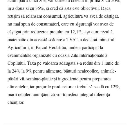
acum patru-cinci zile, vânzările au crescut în prima zi cu 20%,
în a doua zi cu 35%, şi cred că ăsta este obiectivul. Dacă
reuşim să relansăm consumul, agricultura va avea de câştigat,
nu mai spun de consumatori, care cu siguranţă vor avea de
câştigat prin reducerea preţului cu 12,1%, aşa cum rezultă
matematic din această scădere a TVA”, a declarat ministrul
Agriculturii, în Parcul Herăstrău, unde a participat la
evenimentele organizate cu ocazia Zile Internaţionale a
Copilului. Taxa pe valoarea adăugată s-a redus din 1 iunie de
la 24% la 9% pentru alimente, băuturi nealcoolice, animale-
păsări vii, seminţe-plante şi ingrediente pentru prepararea
alimentelor, iar preţurile produselor ar trebui să scadă cu 12%,
marii retaileri anunţând că vor transfera integral diferenţa
clienţilor.