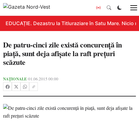
EDUCAȚIE. Dezastru la Titluraziare în Satu Mare. Nicio n
De patru-cinci zile există concurenţă în
piaţă, sunt deja afişate la raft preţuri
scăzute
NAȚIONALE
01.06.2015 00:00
•