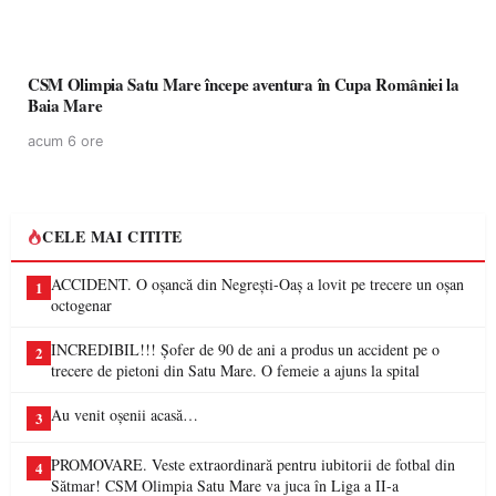
CSM Olimpia Satu Mare începe aventura în Cupa României la
Baia Mare
acum 6 ore
CELE MAI CITITE
ACCIDENT. O oșancă din Negrești-Oaș a lovit pe trecere un oșan
1
octogenar
INCREDIBIL!!! Șofer de 90 de ani a produs un accident pe o
2
trecere de pietoni din Satu Mare. O femeie a ajuns la spital
Au venit oșenii acasă…
3
PROMOVARE. Veste extraordinară pentru iubitorii de fotbal din
4
Sătmar! CSM Olimpia Satu Mare va juca în Liga a II-a