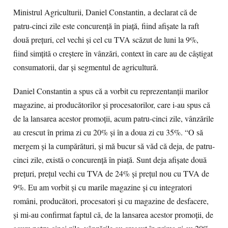
Ministrul Agriculturii, Daniel Constantin, a declarat că de
patru-cinci zile este concurenţă în piaţă, fiind afişate la raft
două preţuri, cel vechi şi cel cu TVA scăzut de luni la 9%,
fiind simţită o creştere în vânzări, context în care au de câştigat
consumatorii, dar şi segmentul de agricultură.
Daniel Constantin a spus că a vorbit cu reprezentanţii marilor
magazine, ai producătorilor şi procesatorilor, care i-au spus că
de la lansarea acestor promoţii, acum patru-cinci zile, vânzările
au crescut în prima zi cu 20% şi în a doua zi cu 35%. “O să
mergem şi la cumpărături, şi mă bucur să văd că deja, de patru-
cinci zile, există o concurenţă în piaţă. Sunt deja afişate două
preţuri, preţul vechi cu TVA de 24% şi preţul nou cu TVA de
9%. Eu am vorbit şi cu marile magazine şi cu integratori
români, producători, procesatori şi cu magazine de desfacere,
şi mi-au confirmat faptul că, de la lansarea acestor promoţii, de