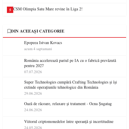
CSM Olimpia Satu Mare revine în Liga 2!
5
DIN ACEEAȘI CATEGORIE
Epopeea Istvan Kovacs
acum 4 saptamani
România accelerează pariul pe IA cu o fabrică prevăzută
pentru 2027
07.07.2026
Super Technologies cumpără Crafting Technologies și își
extinde operațiunile tehnologice din România
29.06.2026
Oază de răcoare, relaxare și tratament - Ocna Șugatag
24.06.2026
Viitorul criptomonedelor între speranță și incertitudine
24.05.2026