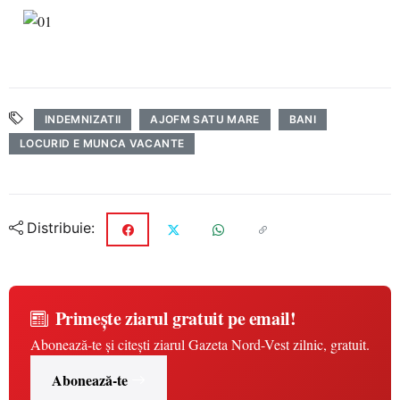
INDEMNIZATII
AJOFM SATU MARE
BANI
LOCURID E MUNCA VACANTE
Distribuie:
Primește ziarul gratuit pe email!
Abonează-te și citești ziarul Gazeta Nord-Vest zilnic, gratuit.
Abonează-te