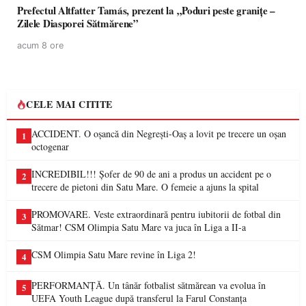
Prefectul Altfatter Tamás, prezent la „Poduri peste granițe –
Zilele Diasporei Sătmărene”
acum 8 ore
CELE MAI CITITE
ACCIDENT. O oșancă din Negrești-Oaș a lovit pe trecere un oșan
1
octogenar
INCREDIBIL!!! Șofer de 90 de ani a produs un accident pe o
2
trecere de pietoni din Satu Mare. O femeie a ajuns la spital
PROMOVARE. Veste extraordinară pentru iubitorii de fotbal din
3
Sătmar! CSM Olimpia Satu Mare va juca în Liga a II-a
CSM Olimpia Satu Mare revine în Liga 2!
4
PERFORMANȚĂ. Un tânăr fotbalist sătmărean va evolua în
5
UEFA Youth League după transferul la Farul Constanța