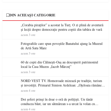
DIN ACEEAȘI CATEGORIE
„Corabia piraților” a acostat la Turț. O zi plină de aventură
și lecții despre democrație pentru copiii din tabăra de vară
acum 3 ore
Fotografiile care spun poveștile Banatului ajung la Muzeul
de Artă Satu Mare
acum 3 ore
60 de copii din Călinești-Oaș au descoperit patrimoniul
local la Casa Muzeu „Iacob Mărcuț”
acum 3 ore
NORD VEST TV. Homoroade mizează pe tradiție, turism
și investiții. Primarul Simion Ardelean: „Oțeloaia rămâne
un brand al Codrului”
acum 4 ore
Doi șoferi prinși în doar o oră de polițiști. Un tânăr
conducea băut, iar un sătmărean s-a urcat la volan cu
permisul suspendat
acum 4 ore