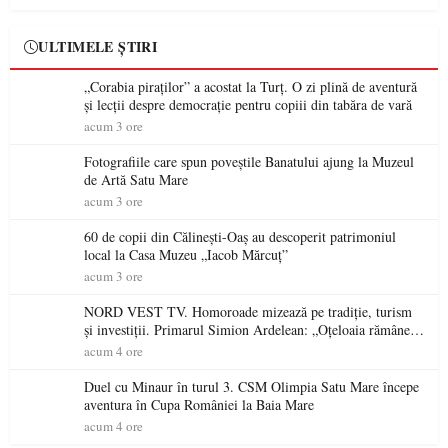
ULTIMELE ȘTIRI
„Corabia piraților” a acostat la Turț. O zi plină de aventură
și lecții despre democrație pentru copiii din tabăra de vară
acum 3 ore
Fotografiile care spun poveștile Banatului ajung la Muzeul
de Artă Satu Mare
acum 3 ore
60 de copii din Călinești-Oaș au descoperit patrimoniul
local la Casa Muzeu „Iacob Mărcuț”
acum 3 ore
NORD VEST TV. Homoroade mizează pe tradiție, turism
și investiții. Primarul Simion Ardelean: „Oțeloaia rămâne
un brand al Codrului”
acum 4 ore
Duel cu Minaur în turul 3. CSM Olimpia Satu Mare începe
aventura în Cupa României la Baia Mare
acum 4 ore