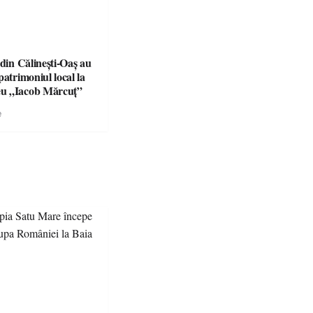
 din Călinești-Oaș au
patrimoniul local la
u „Iacob Mărcuț”
e