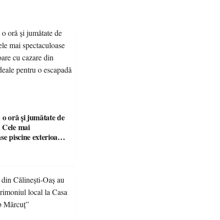
 o oră și jumătate de
 Cele mai
se piscine exterioare
n Maramureș, ideale
scapadă de vară