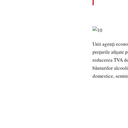
Unii agenţi econo
preţurile afişate 
reducerea TVA de 
băuturilor alcool
domestice, seminţe