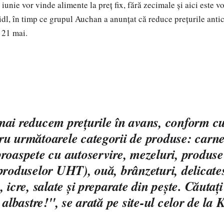
 iunie vor vinde alimente la preţ fix, fără zecimale şi aici este v
dl, în timp ce grupul Auchan a anunţat că reduce preţurile anti
 21 mai.
ai reducem prețurile în avans, conform c
u următoarele categorii de produse: carne
roaspete cu autoservire, mezeluri, produse 
produselor UHT), ouă, brânzeturi, delicate
 icre, salate și preparate din pește. Căutați
 albastre!", se arată pe site-ul celor de la