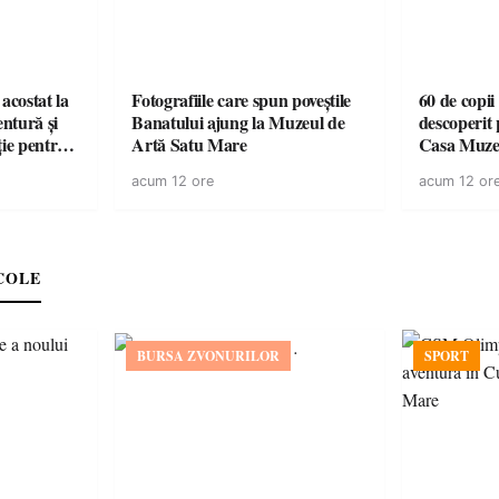
acostat la
Fotografiile care spun poveștile
60 de copii
entură și
Banatului ajung la Muzeul de
descoperit 
ție pentru
Artă Satu Mare
Casa Muze
vară
acum 12 ore
acum 12 or
COLE
BURSA ZVONURILOR
SPORT