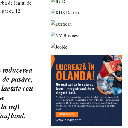
orba de lanţul de
cipat cu 12
u reducerea
 de pasăre,
lactate (cu
se
 la raft
 Kaufland.