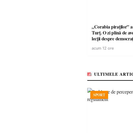
„Corabia piraților” a 
Turț. O zi plină de av
lecții despre democra
copiii din tabăra de 
acum 12 ore
ULTIMELE ARTI
SPORT