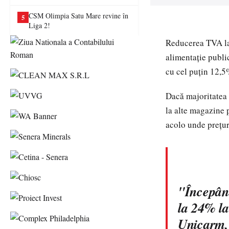
va juca în Liga a II-a
CSM Olimpia Satu Mare revine în
5
Liga 2!
Reducerea TVA la 
alimentaţie public
cu cel puţin 12,5
Dacă majoritatea 
la alte magazine 
acolo unde preţur
"Începând
la 24% la
Unicarm, 