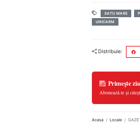
SATU MARE
UNICARM
Distribuie:
Primește zia
Abonează-te și citeșt
Acasa
Locale
GAZET