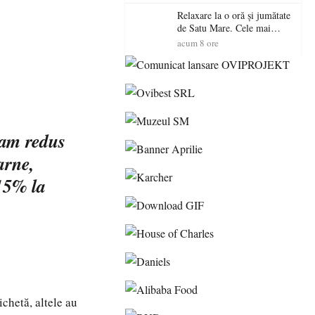
Relaxare la o oră și jumătate
de Satu Mare. Cele mai
spectaculoase piscine
acum 8 ore
exterioare cu cazare din
Maramureș, ideale pentru o
escapadă de vară
 am redus
carne,
 15% la
chetă, altele au