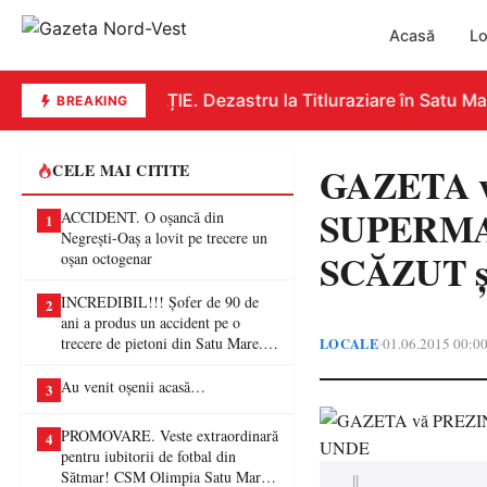
Acasă
Lo
EDUCAȚIE. Dezastru la Titluraziare în Satu Mare.
BREAKING
GAZETA v
CELE MAI CITITE
SUPERMAR
ACCIDENT. O oșancă din
1
Negrești-Oaș a lovit pe trecere un
SCĂZUT ş
oșan octogenar
INCREDIBIL!!! Șofer de 90 de
2
ani a produs un accident pe o
trecere de pietoni din Satu Mare. O
LOCALE
01.06.2015 00:0
•
femeie a ajuns la spital
Au venit oșenii acasă…
3
PROMOVARE. Veste extraordinară
4
pentru iubitorii de fotbal din
Sătmar! CSM Olimpia Satu Mare
||