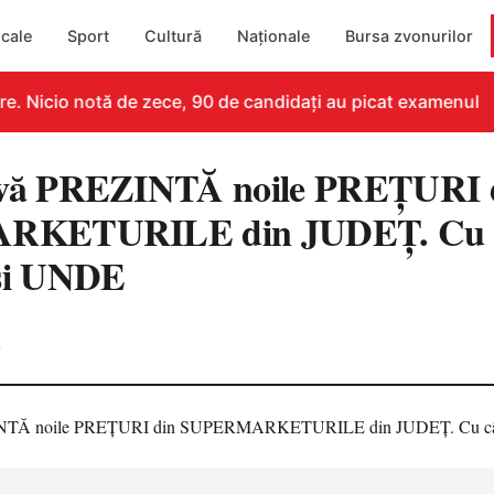
cale
Sport
Cultură
Naționale
Bursa zvonurilor
 Nicio notă de zece, 90 de candidați au picat examenul
ă PREZINTĂ noile PREŢURI 
KETURILE din JUDEŢ. Cu c
i UNDE
0