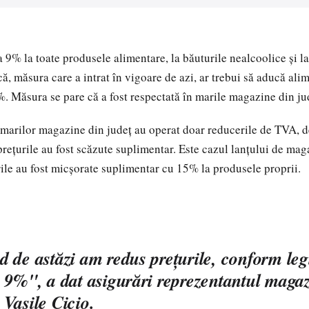
9% la toate produsele alimentare, la băuturile nealcoolice şi la
ă, măsura care a intrat în vigoare de azi, ar trebui să aducă ali
%. Măsura se pare că a fost respectată în marile magazine din ju
marilor magazine din judeţ au operat doar reducerile de TVA, d
preţurile au fost scăzute suplimentar. Este cazul lanţului de ma
ile au fost micşorate suplimentar cu 15% la produsele proprii.
 de astăzi am redus preţurile, conform legi
 9%", a dat asigurări reprezentantul magaz
Vasile Cicio.