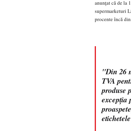
anunţat că de la 1
supermarketuri Li
procente încă din
"Din 26 m
TVA pentr
produse p
excepția 
proaspete,
etichetele