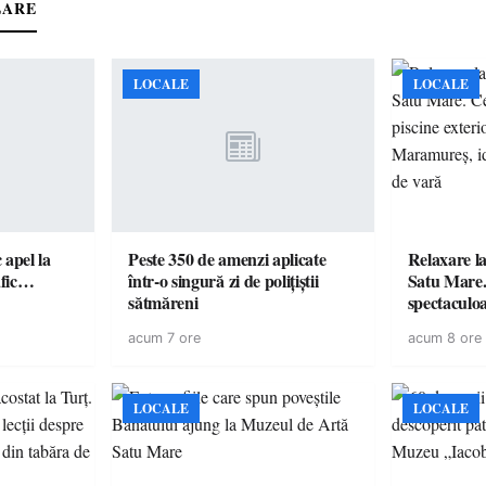
LARE
LOCALE
LOCALE
c apel la
Peste 350 de amenzi aplicate
Relaxare la
te în trafic…
într-o singură zi de polițiștii
Satu Mare.
sătmăreni
spectaculoa
cu cazare di
acum 7 ore
acum 8 ore
pentru o e
LOCALE
LOCALE