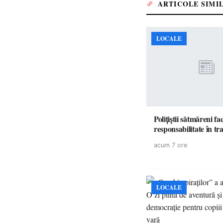
ARTICOLE SIMI
LOCALE
Polițiștii sătmăreni fa
responsabilita
acum 7 ore
LOCALE