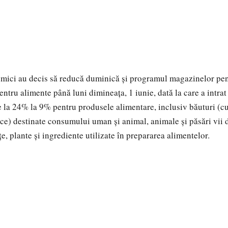
mici au decis să reducă duminică şi programul magazinelor pen
pentru alimente până luni dimineaţa, 1 iunie, dată la care a intrat
la 24% la 9% pentru produsele alimentare, inclusiv băuturi (cu
ice) destinate consumului uman şi animal, animale şi păsări vii 
, plante şi ingrediente utilizate în prepararea alimentelor.