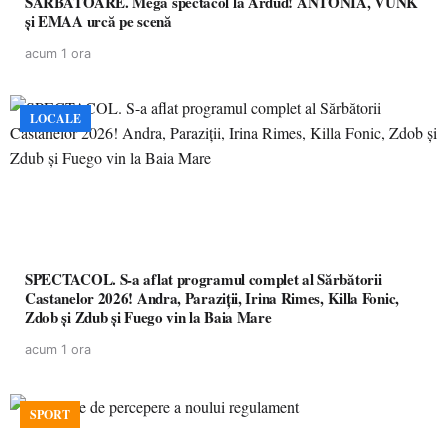
SĂRBĂTOARE. Mega spectacol la Ardud! ANTONIA, VUNK
și EMAA urcă pe scenă
acum 1 ora
LOCALE
SPECTACOL. S-a aflat programul complet al Sărbătorii
Castanelor 2026! Andra, Paraziții, Irina Rimes, Killa Fonic,
Zdob și Zdub și Fuego vin la Baia Mare
acum 1 ora
SPORT