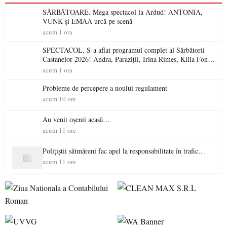
SĂRBĂTOARE. Mega spectacol la Ardud! ANTONIA,
VUNK și EMAA urcă pe scenă
acum 1 ora
SPECTACOL. S-a aflat programul complet al Sărbătorii
Castanelor 2026! Andra, Paraziții, Irina Rimes, Killa Fonic,
Zdob și Zdub și Fuego vin la Baia Mare
acum 1 ora
Probleme de percepere a noului regulament
acum 10 ore
Au venit oșenii acasă…
acum 11 ore
Polițiștii sătmăreni fac apel la responsabilitate în trafic…
acum 11 ore