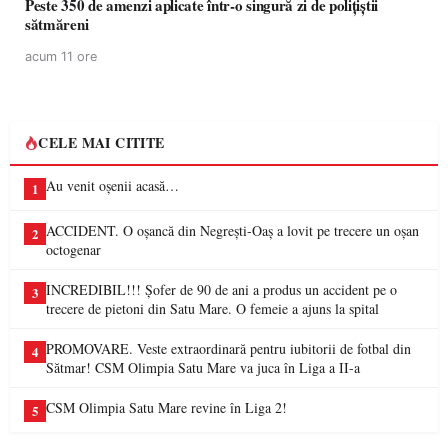
Peste 350 de amenzi aplicate într-o singură zi de polițiștii
sătmăreni
acum 11 ore
CELE MAI CITITE
Au venit oșenii acasă…
1
ACCIDENT. O oșancă din Negrești-Oaș a lovit pe trecere un oșan
2
octogenar
INCREDIBIL!!! Șofer de 90 de ani a produs un accident pe o
3
trecere de pietoni din Satu Mare. O femeie a ajuns la spital
PROMOVARE. Veste extraordinară pentru iubitorii de fotbal din
4
Sătmar! CSM Olimpia Satu Mare va juca în Liga a II-a
CSM Olimpia Satu Mare revine în Liga 2!
5