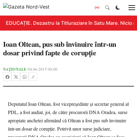
EDUCAȚIE. Dezastru la Titluraziare în Satu Mare. Nicio n
Ioan Oltean, pus sub învinuire într-un
dosar privind fapte de corupţie
NAȚIONALE
04.06.2015 00:00
•
Deputatul Ioan Oltean, fost vicepreşedinte şi secretar general al
PDL, a fost audiat, joi, de către procurorii DNA Oradea, surse
apropiate anchetei afirmând că Oltean a fost pus sub învinuire
într-un dosar de corupţie. Potrivit unor surse judiciare,