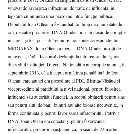
procurorii DNA Oradea au suspiciuni că Ioan Oltean se face
vinovat de săvârşirea infracţiunii de trafic de influenţă, în
legătură cu numirea unei persoane într-o funcţie publică.
Deputatul Ioan Oltean a fost audiat joi, timp de o jumătate de
oră, de către procurorii DNA Oradea, într-un dosar de corupţie
în care a şi fost pus sub învinuire, transmite corespondentul
MEDIAFAX. Ioan Oltean a mers la DNA Oradea însoţit de
un avocat, fără a face însă declaraţii la intrarea sau la ieşirea
din sediul instituţiei. Direcţia Naţională Anticorupţie anunţa, în
septembrie 2013, că a început urmărirea penală faţă de Ioan
Oltean, care atunci era preşedinte al PDL Bistriţa-Năsăud şi
vicepreşedinte al partidului la nivel naţional, pentru folosirea
influenţei sau autorităţii funcţiei, în scopul obţinerii pentru sine
sau pentru altul de bani, bunuri sau alte foloase necuvenite, în
formă continuată şi pentru favorizarea infractorului. Potrivit
DNA, Ioan Oltean era cercetat şi pentru favorizarea
infractorului, procurorii susţinând că, în seara de 22 martie