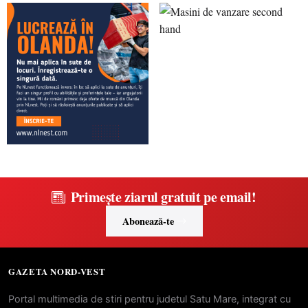
Primește ziarul gratuit pe email!
Abonează-te
GAZETA NORD-VEST
Portal multimedia de stiri pentru judetul Satu Mare, integrat cu