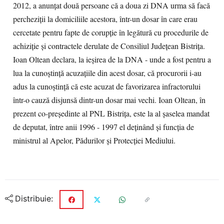
2012, a anunţat două persoane că a doua zi DNA urma să facă
percheziţii la domiciliile acestora, într-un dosar în care erau
cercetate pentru fapte de corupţie în legătură cu procedurile de
achiziţie şi contractele derulate de Consiliul Judeţean Bistriţa.
Ioan Oltean declara, la ieşirea de la DNA - unde a fost pentru a
lua la cunoştinţă acuzaţiile din acest dosar, că procurorii i-au
adus la cunoştinţă că este acuzat de favorizarea infractorului
într-o cauză disjunsă dintr-un dosar mai vechi. Ioan Oltean, în
prezent co-preşedinte al PNL Bistriţa, este la al şaselea mandat
de deputat, între anii 1996 - 1997 el deţinând şi funcţia de
ministrul al Apelor, Pădurilor şi Protecţiei Mediului.
Distribuie: