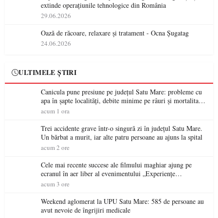
extinde operațiunile tehnologice din România
29.06.2026
Oază de răcoare, relaxare și tratament - Ocna Șugatag
24.06.2026
ULTIMELE ȘTIRI
Canicula pune presiune pe județul Satu Mare: probleme cu
apa în șapte localități, debite minime pe râuri și mortalitate
piscicolă la Lacul Călinești
acum 1 ora
Trei accidente grave într-o singură zi în județul Satu Mare.
Un bărbat a murit, iar alte patru persoane au ajuns la spital
acum 2 ore
Cele mai recente succese ale filmului maghiar ajung pe
ecranul în aer liber al evenimentului „Experiențe
cinematografice Partium”
acum 3 ore
Weekend aglomerat la UPU Satu Mare: 585 de persoane au
avut nevoie de îngrijiri medicale