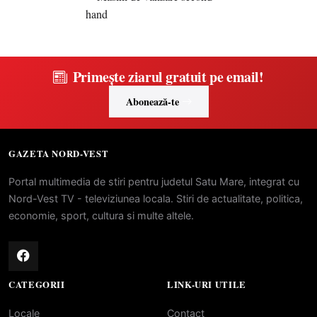
Primește ziarul gratuit pe email!
Abonează-te
GAZETA NORD-VEST
Portal multimedia de stiri pentru judetul Satu Mare, integrat cu
Nord-Vest TV - televiziunea locala. Stiri de actualitate, politica,
economie, sport, cultura si multe altele.
CATEGORII
LINK-URI UTILE
Locale
Contact