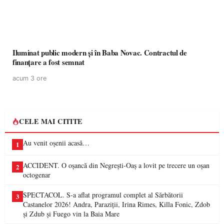
Iluminat public modern și în Baba Novac. Contractul de
finanțare a fost semnat
acum 3 ore
CELE MAI CITITE
Au venit oșenii acasă…
1
ACCIDENT. O oșancă din Negrești-Oaș a lovit pe trecere un oșan
2
octogenar
SPECTACOL. S-a aflat programul complet al Sărbătorii
3
Castanelor 2026! Andra, Paraziții, Irina Rimes, Killa Fonic, Zdob
și Zdub și Fuego vin la Baia Mare