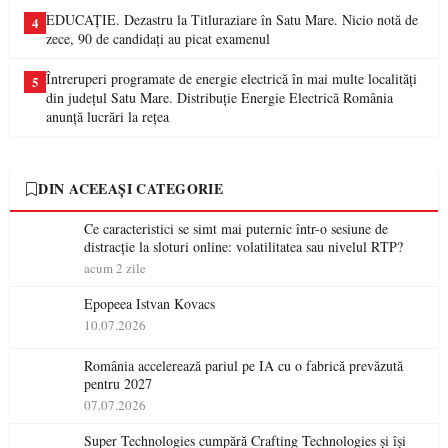
EDUCAȚIE. Dezastru la Titluraziare în Satu Mare. Nicio notă de
4
zece, 90 de candidați au picat examenul
Întreruperi programate de energie electrică în mai multe localități
5
din județul Satu Mare. Distribuție Energie Electrică România
anunță lucrări la rețea
DIN ACEEAȘI CATEGORIE
Ce caracteristici se simt mai puternic într-o sesiune de
distracție la sloturi online: volatilitatea sau nivelul RTP?
acum 2 zile
Epopeea Istvan Kovacs
10.07.2026
România accelerează pariul pe IA cu o fabrică prevăzută
pentru 2027
07.07.2026
Super Technologies cumpără Crafting Technologies și își