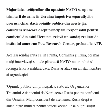
Majoritatea cetățenilor din opt state NATO se opune
trimiterii de arme în Ucraina împotriva separatiștilor
proruși, chiar dacă opiniile publice din aceste țări
consideră Moscova drept principalul responsabil pentru
conflictul din estul Ucrainei, relevă un sondaj realizat de
institutul american Pew Research Center, preluat de AFP.
Același sondaj arată că, în Franța, Germania și Italia, cei mai
mulți intervievați sunt de părere că NATO nu ar trebui să
recurgă la forța militară dacă Rusia ar ataca un alt stat membru
al organizației.
'Opiniile publice din principalele state ale Organizației
Tratatului Atlanticului de Nord acuză Rusia pentru conflictul
din Ucraina. Mulți consideră de asemenea Rusia drept o
amenințare militară pentru statele vecine. Însă puțini susțin