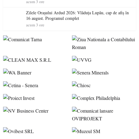
acum 3 ore
Zilele Orașului Ardud 2026: Vlăduța Lupău, cap de afiș în
16 august. Programul complet
acum 3 ore