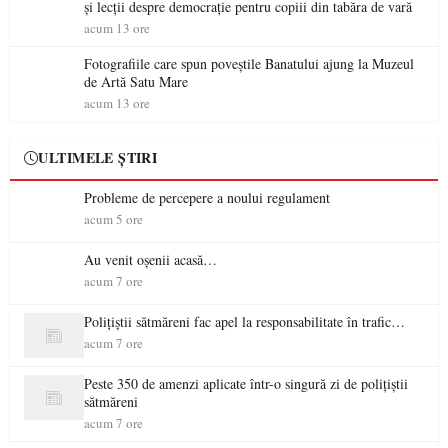
și lecții despre democrație pentru copiii din tabăra de vară
acum 13 ore
Fotografiile care spun poveștile Banatului ajung la Muzeul
de Artă Satu Mare
acum 13 ore
ULTIMELE ȘTIRI
Probleme de percepere a noului regulament
acum 5 ore
Au venit oșenii acasă…
acum 7 ore
Polițiștii sătmăreni fac apel la responsabilitate în trafic…
acum 7 ore
Peste 350 de amenzi aplicate într-o singură zi de polițiștii
sătmăreni
acum 7 ore