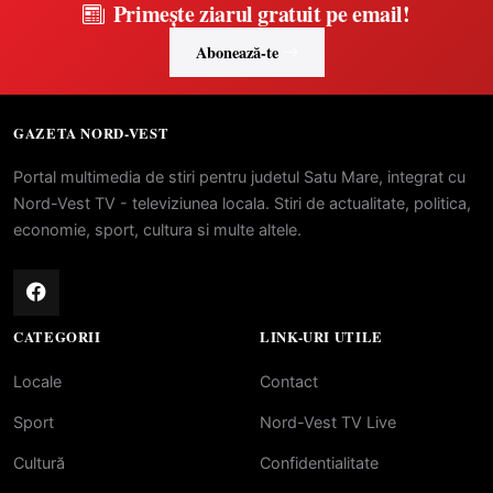
Primește ziarul gratuit pe email!
Abonează-te
GAZETA NORD-VEST
Portal multimedia de stiri pentru judetul Satu Mare, integrat cu
Nord-Vest TV - televiziunea locala. Stiri de actualitate, politica,
economie, sport, cultura si multe altele.
CATEGORII
LINK-URI UTILE
Locale
Contact
Sport
Nord-Vest TV Live
Cultură
Confidentialitate