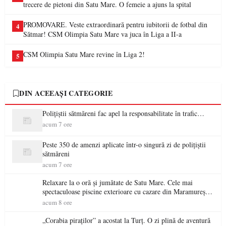
trecere de pietoni din Satu Mare. O femeie a ajuns la spital
PROMOVARE. Veste extraordinară pentru iubitorii de fotbal din
4
Sătmar! CSM Olimpia Satu Mare va juca în Liga a II-a
CSM Olimpia Satu Mare revine în Liga 2!
5
DIN ACEEAȘI CATEGORIE
Polițiștii sătmăreni fac apel la responsabilitate în trafic…
acum 7 ore
Peste 350 de amenzi aplicate într-o singură zi de polițiștii
sătmăreni
acum 7 ore
Relaxare la o oră și jumătate de Satu Mare. Cele mai
spectaculoase piscine exterioare cu cazare din Maramureș,
ideale pentru o escapadă de vară
acum 8 ore
„Corabia piraților” a acostat la Turț. O zi plină de aventură