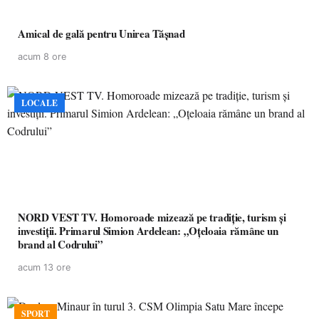
Amical de gală pentru Unirea Tășnad
acum 8 ore
LOCALE
NORD VEST TV. Homoroade mizează pe tradiție, turism și
investiții. Primarul Simion Ardelean: „Oțeloaia rămâne un
brand al Codrului”
acum 13 ore
SPORT