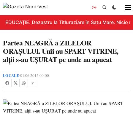
EDUCAȚIE. Dezastru la Titluraziare în Satu Mare. Nicio n
Partea NEAGRĂ a ZILELOR
ORAŞULUI. Unii au SPART VITRINE,
alţii s-au UŞURAT pe unde au apucat
LOCALE
01.06.2015 00:00
•