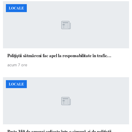
LOCALE
Polițiștii sătmăreni fac apel la responsabilitate în trafic…
acum 7 ore
LOCALE
Peste 350 de amenzi aplicate într-o singură zi de polițiștii