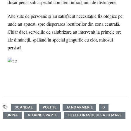
dosar penal sub aspectul comiterii infracţiunii de distrugere.
Alte sute de persoane şi-au satisfăcut necesităţile fiziologice pe
unde au apucat, spre disperarea locuitorilor din zona centrală.
Chiar dacă serviciile de salubrizare au intervenit la primele ore
ale dimineţii, spălând în special gangurile cu clor, mirosul
persistă.
SCANDAL
POLITIE
JANDARMERIE
D
URINA
VITRINE SPARTE
ZILELE ORASULUI SATU MARE