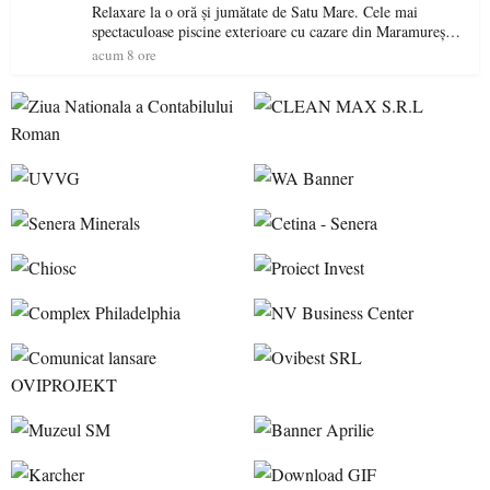
Relaxare la o oră și jumătate de Satu Mare. Cele mai
spectaculoase piscine exterioare cu cazare din Maramureș,
ideale pentru o escapadă de vară
acum 8 ore