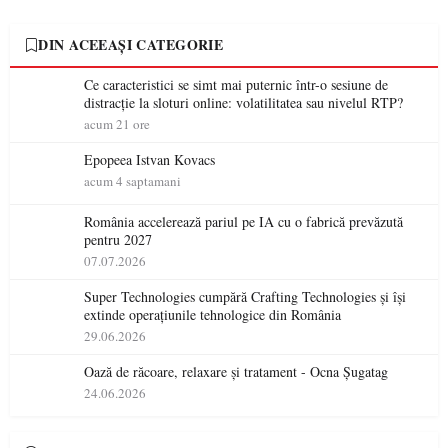
DIN ACEEAȘI CATEGORIE
Ce caracteristici se simt mai puternic într-o sesiune de
distracție la sloturi online: volatilitatea sau nivelul RTP?
acum 21 ore
Epopeea Istvan Kovacs
acum 4 saptamani
România accelerează pariul pe IA cu o fabrică prevăzută
pentru 2027
07.07.2026
Super Technologies cumpără Crafting Technologies și își
extinde operațiunile tehnologice din România
29.06.2026
Oază de răcoare, relaxare și tratament - Ocna Șugatag
24.06.2026