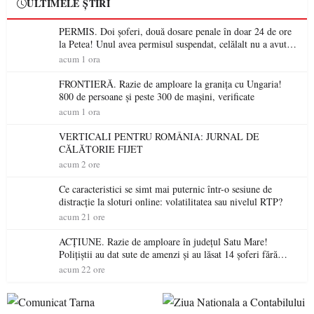
ULTIMELE ȘTIRI
PERMIS. Doi șoferi, două dosare penale în doar 24 de ore
la Petea! Unul avea permisul suspendat, celălalt nu a avut
niciodată permis
acum 1 ora
FRONTIERĂ. Razie de amploare la granița cu Ungaria!
800 de persoane și peste 300 de mașini, verificate
acum 1 ora
VERTICALI PENTRU ROMÂNIA: JURNAL DE
CĂLĂTORIE FIJET
acum 2 ore
Ce caracteristici se simt mai puternic într-o sesiune de
distracție la sloturi online: volatilitatea sau nivelul RTP?
acum 21 ore
ACȚIUNE. Razie de amploare în județul Satu Mare!
Polițiștii au dat sute de amenzi și au lăsat 14 șoferi fără
permis într-o singură zi
acum 22 ore