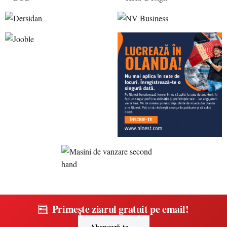
Primește ziarul gratuit pe email!
Abonează-te