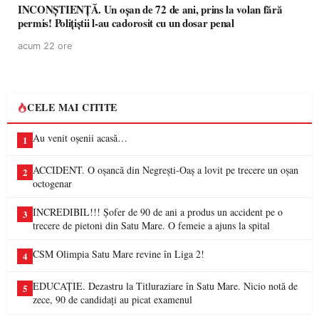
INCONȘTIENȚĂ. Un oșan de 72 de ani, prins la volan fără
permis! Polițiștii l-au cadorosit cu un dosar penal
acum 22 ore
CELE MAI CITITE
Au venit oșenii acasă…
1
ACCIDENT. O oșancă din Negrești-Oaș a lovit pe trecere un oșan
2
octogenar
INCREDIBIL!!! Șofer de 90 de ani a produs un accident pe o
3
trecere de pietoni din Satu Mare. O femeie a ajuns la spital
CSM Olimpia Satu Mare revine în Liga 2!
4
EDUCAȚIE. Dezastru la Titluraziare în Satu Mare. Nicio notă de
5
zece, 90 de candidați au picat examenul