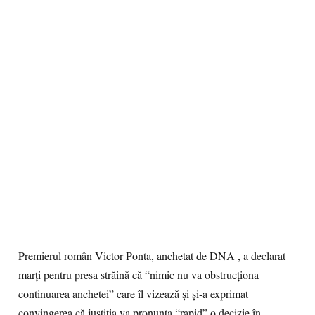
Premierul român Victor Ponta, anchetat de DNA , a declarat
marţi pentru presa străină că “nimic nu va obstrucţiona
continuarea anchetei” care îl vizează şi şi-a exprimat
convingerea că justiţia va pronunţa “rapid” o decizie în